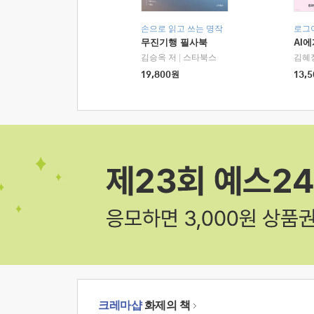
손으로 읽고 쓰는 명작
로그
무진기행 필사북
AI
김승옥 저
|
스타북스
김혜
19,800
원
13,5
크레마샵
화제의 책