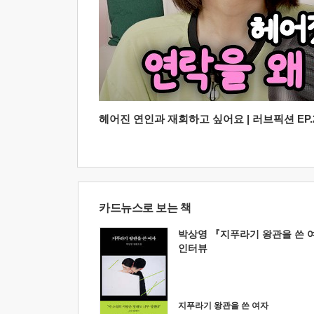
헤어진 연인과 재회하고 싶어요 | 러브픽션 EP.2
카드뉴스로 보는 책
박상영 『지푸라기 왕관을 쓴 
인터뷰
지푸라기 왕관을 쓴 여자