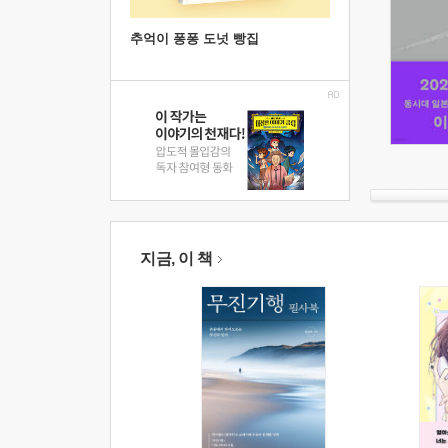
추억이 퐁퐁 도넛 빵집
지금, 이 책