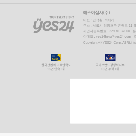
대표 : 김석환, 최세라
주소 : 서울시 영등포구 은행로 11,
사업자등록번호 : 229-81-37000 
이메일 : yes24help@yes24.c
Copyright ⓒ YES24 Corp. All Right