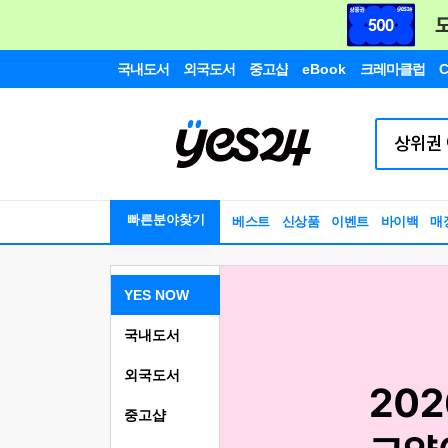
국내도서
외국도서
중고샵
eBook
크레마클럽
C
빠른분야찾기
베스트
신상품
이벤트
바이백
매
YES NOW
국내도서
외국도서
중고샵