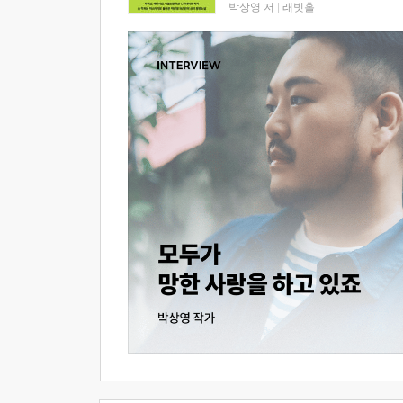
박상영 저
|
래빗홀