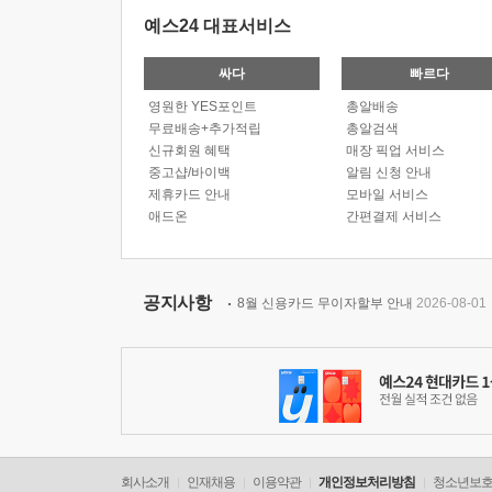
예스24 대표서비스
싸다
빠르다
영원한 YES포인트
총알배송
무료배송+추가적립
총알검색
신규회원 혜택
매장 픽업 서비스
중고샵/바이백
알림 신청 안내
제휴카드 안내
모바일 서비스
애드온
간편결제 서비스
공지사항
8월 신용카드 무이자할부 안내
2026-08-01
회사소개
인재채용
이용약관
개인정보처리방침
청소년보