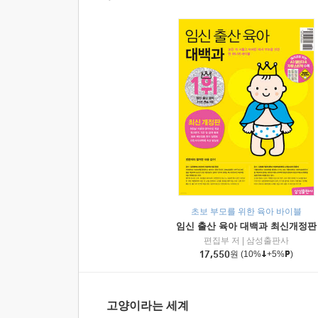
초보 부모를 위한 육아 바이블
임신 출산 육아 대백과 최신개정판
편집부 저
|
삼성출판사
17,550
원
(10%
+5%
)
고양이라는 세계