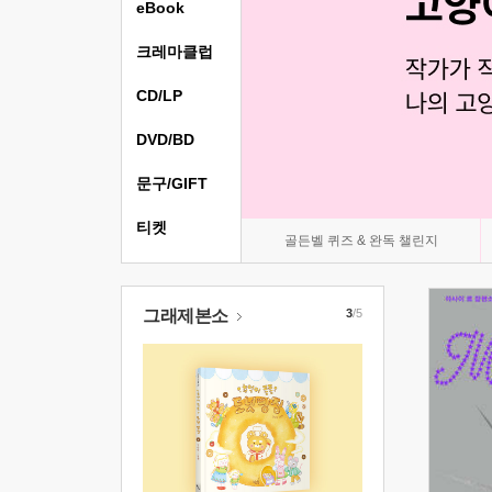
eBook
크레마클럽
CD/LP
DVD/BD
문구/GIFT
티켓
골든벨 퀴즈 & 완독 챌린지
그래제본소
3
/5