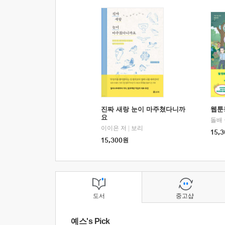
진짜 새랑 눈이 마주쳤다니까
웹툰
요
돌배
이이은 저
|
보리
15,3
15,300
원
도서
중고샵
예스's Pick