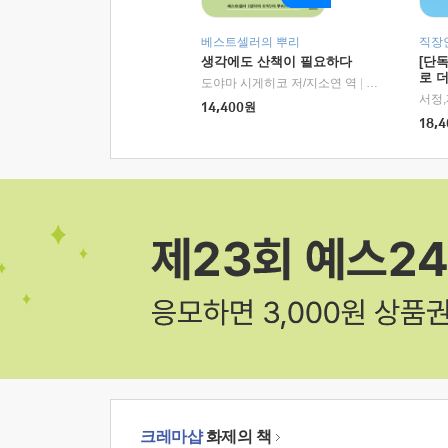
베스트셀러의 뿌리
직장
생각에도 산책이 필요하다
[단
로 
도야마 시게히코 저/지소연 역
|
알에이치코리아(
14,400
원
18,4
크레마샵
화제의 책