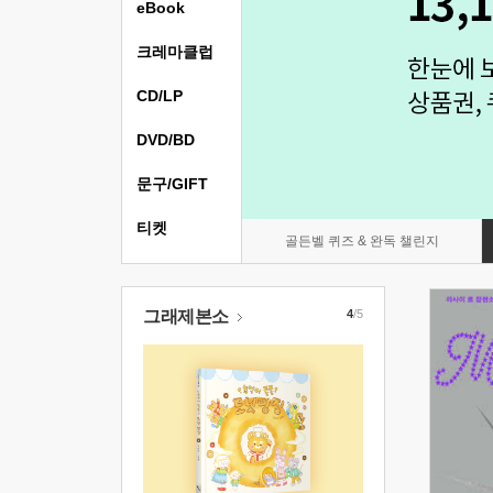
eBook
크레마클럽
CD/LP
DVD/BD
문구/GIFT
티켓
골든벨 퀴즈 & 완독 챌린지
그래제본소
4
/5