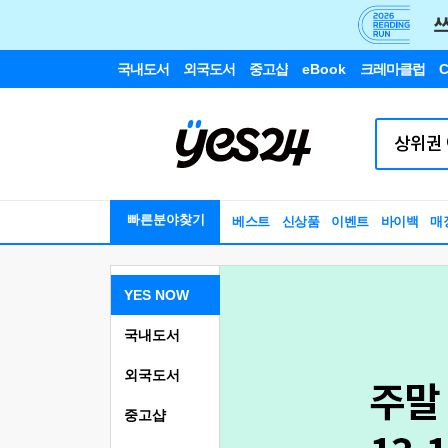
국내도서
외국도서
중고샵
eBook
크레마클럽
C
빠른분야찾기
베스트
신상품
이벤트
바이백
매
YES NOW
국내도서
외국도서
중고샵