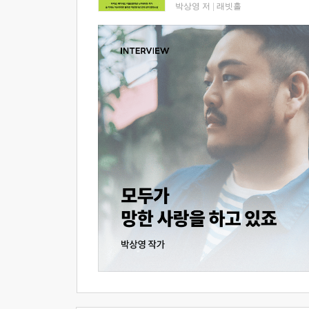
박상영 저
|
래빗홀