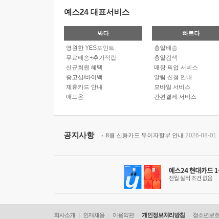
예스24 대표서비스
싸다
빠르다
영원한 YES포인트
총알배송
무료배송+추가적립
총알검색
신규회원 혜택
매장 픽업 서비스
중고샵/바이백
알림 신청 안내
제휴카드 안내
모바일 서비스
애드온
간편결제 서비스
공지사항
8월 신용카드 무이자할부 안내
2026-08-01
회사소개
인재채용
이용약관
개인정보처리방침
청소년보