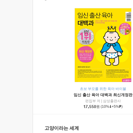
초보 부모를 위한 육아 바이블
임신 출산 육아 대백과 최신개정판
편집부 저
|
삼성출판사
17,550
원
(10%
+5%
)
고양이라는 세계