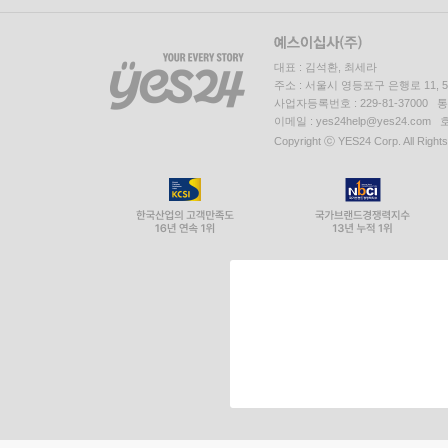
대표 : 김석환, 최세라
주소 : 서울시 영등포구 은행로 11,
사업자등록번호 : 229-81-37000 
이메일 : yes24help@yes24.c
Copyright ⓒ YES24 Corp. All Right