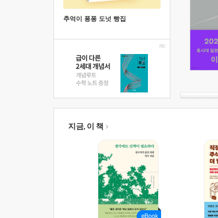
추억이 퐁퐁 도넛 빵집
지금, 이 책