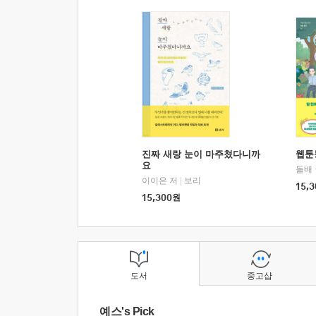
진짜 새랑 눈이 마주쳤다니까
웹툰
요
돌배
이이은 저
|
보리
15,3
15,300
원
도서
중고샵
예스's Pick