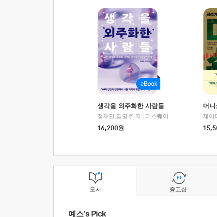
생각을 외주화한 사람들
머니
정재민,김영주 저
|
더스퀘어
16,200
원
15,5
도서
중고샵
예스's Pick