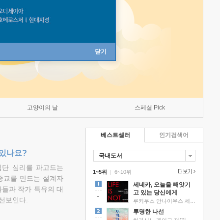
닫기
고양이의 날
스페셜 Pick
베스트셀러
인기검색어
 있나요?
국내도서
집단 심리를 파고드는
1~5위
|
6~10위
 종교를 만드는 설계자
세네카, 오늘을 빼앗기
물들과 작가 특유의 대
고 있는 당신에게
선보인다.
루키우스 안나이우스 세네카 저/하와이 대저택 편역
투명한 나선