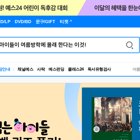
D/LP
DVD/BD
문구
/GIFT
티켓
독서유형검사
장안내
채널예스
사락
예스펀딩
클래스24
RBTI Lab
여
독서유형검사