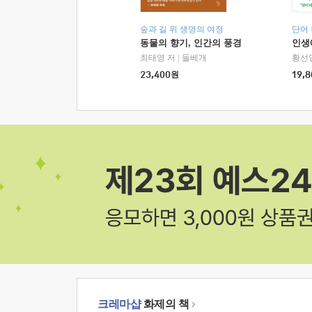
숲과 길 위 생명의 여정
단어
동물의 향기, 인간의 풍경
인생
최태영 저
|
돌베개
황선
23,400
원
19,8
크레마샵
화제의 책