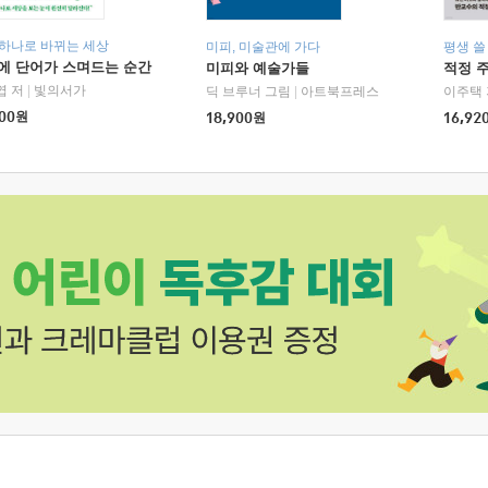
 하나로 바뀌는 세상
미피, 미술관에 가다
평생 쓸
에 단어가 스며드는 순간
미피와 예술가들
적정 
엽 저
|
빛의서가
딕 브루너 그림
|
아트북프레스
이주택 
00
원
18,900
원
16,92