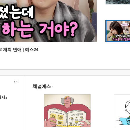
 재회 연애 | 예스24
1
/3
채널예스
여자』