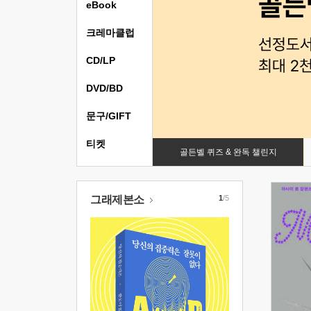
eBook
크레마클럽
CD/LP
DVD/BD
문구/GIFT
티켓
골든벨 퀴즈 & 완독 챌린지
그래제본소
1
/5