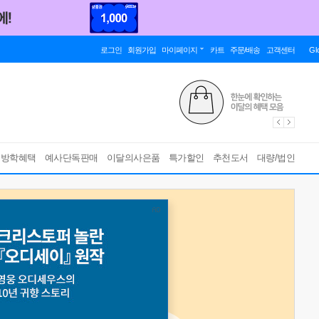
로그인
회원가입
마이페이지
카트
주문/배송
고객센터
Gl
름방학혜택
예사단독판매
이달의사은품
특가할인
추천도서
대량/법인