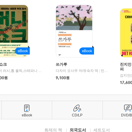
쇼크
쓰가루
진지인
피
제이미 러시,톰 올릭,스테파니 플랜더스 편저/임경은 역/박정호 감수
다자이 오사무 저/유숙자 역
|
교보문고
|
민음사
김지인(
00
원
9,100
원
17,60
eBook
CD/LP
DVD/
화제의 책
외국도서
세트도서