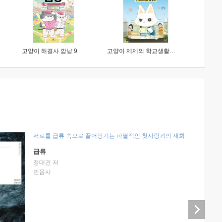
고양이 해결사 깜냥 9
고양이 제제의 학교생활 1 : 초등학생이 이렇게 힘들 줄이야
서로를 급류 속으로 끌어당기는 파멸적인 첫사랑과의 재회
급류
정대건 저
민음사