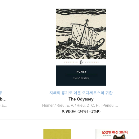
무
지혜와 용기로 이룬 오디세우스의 귀환
Dragon Masters #32 : Heart of the Ruby Dragon (A Branches Book)
The Odyssey
c Inc
Homer / Rieu, E. V. / Rieu, D. C. H.
|
Penguin Group
9,900
원
(34%
+1%
)