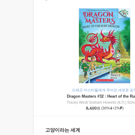
드래곤 마스터들에게 주어진 새로운 임
Tracey West/ Graham Howells (ILT)
|
Scholasti
8,400
원
(30%
+2%
)
고양이라는 세계