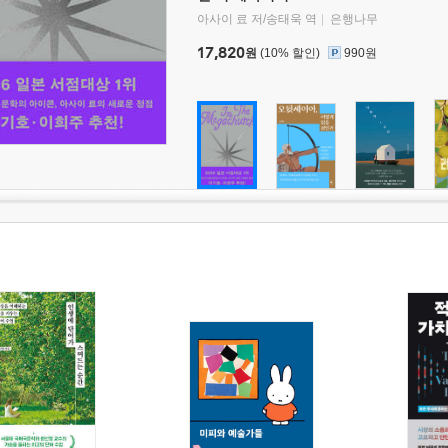
아사이 료 저/송태욱 역
은행나무
17,820
원
(10% 할인)
990원