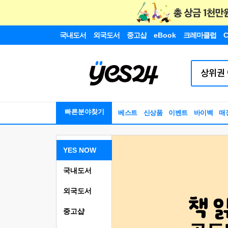
국내도서
외국도서
중고샵
eBook
크레마클럽
C
빠른분야찾기
베스트
신상품
이벤트
바이백
매
YES NOW
국내도서
외국도서
중고샵