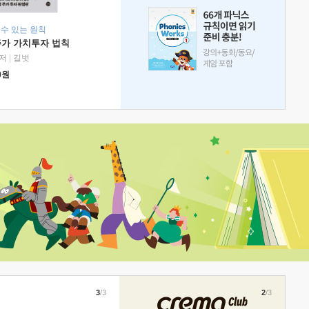
 수 있는 원칙
주가 가치투자 법칙
저
|
길벗
0
원
3
/3
2
/3