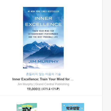
흔들리지 않는 마음의 기술
Inner Excellence: Train Your Mind for Extraordinary Performance and the Best Possible Life
Jim Murphy
|
Grand Central Publishing
19,000
원
(40%
+0%
)