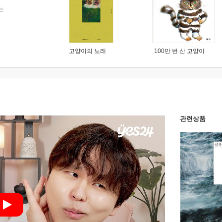
는
고양이의 노래
100만 번 산 고양이
관련상품