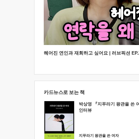
헤어진 연인과 재회하고 싶어요 | 러브픽션 EP.2
카드뉴스로 보는 책
박상영 『지푸라기 왕관을 쓴 
인터뷰
지푸라기 왕관을 쓴 여자