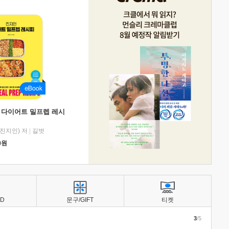
 다이어트 밀프렙 레시
진지인) 저
|
길벗
0
원
BD
문구/GIFT
티켓
3
/5