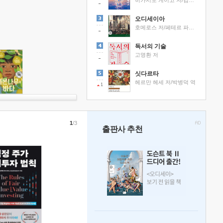
히가시노 게이고 저/김선영 역
오디세이아
호메로스 저/페테르 파울 루벤스 그림/박문재 역
독서의 기술
고명환 저
싯다르타
헤르만 헤세 저/박병덕 역
1
1
/3
출판사 추천