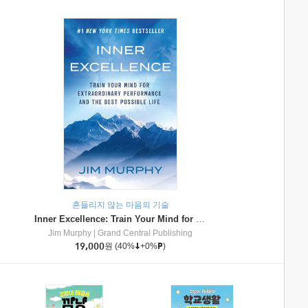
흔들리지 않는 마음의 기술
Inner Excellence: Train Your Mind for Extraordinary Performance and the Best Possible Life
Jim Murphy
|
Grand Central Publishing
19,000
원
(40%
+0%
)