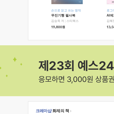
손으로 읽고 쓰는 명작
로그
무진기행 필사북
AI
김승옥 저
|
스타북스
김혜
19,800
원
13,5
크레마샵
화제의 책