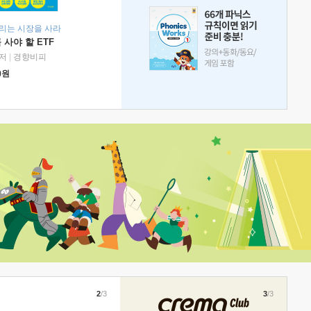
리는 시장을 사라
 사야 할 ETF
저
|
경향비피
0
원
2
/3
3
/3