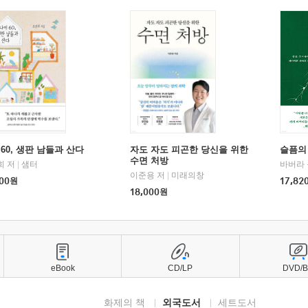
60, 생판 남들과 산다
자도 자도 피곤한 당신을 위한
슬픔의
수면 처방
희 저
|
샘터
바버라 
이준용 저
|
미래의창
00
원
17,82
18,000
원
eBook
CD/LP
DVD/
화제의 책
외국도서
세트도서