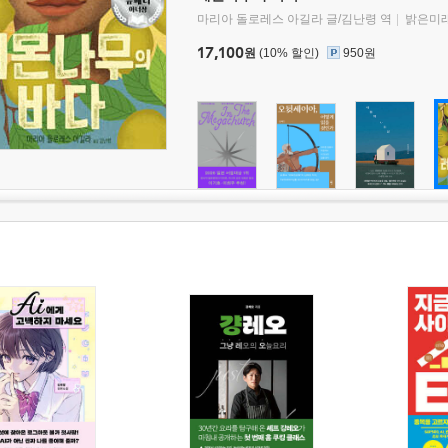
마리아 돌로레스 아길라 글/김난령 역
밝은미
17,100
원
(10% 할인)
950원