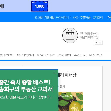
로그인
회원가입
마이페이지
카트
주문/배송
고객센터
Gl
름방학혜택
예사단독판매
이달의사은품
특가할인
추천도서
대량/법인