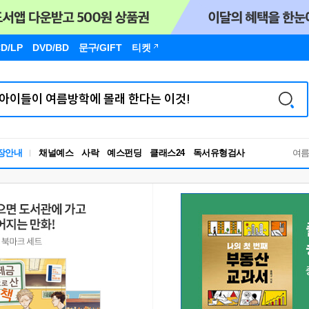
D/LP
DVD/BD
문구
/GIFT
티켓
독서유형검사
장안내
채널예스
사락
예스펀딩
클래스24
RBTI Lab
여
독서유형검사