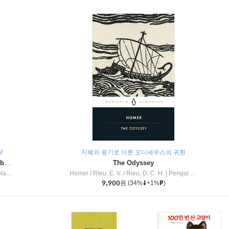
무
지혜와 용기로 이룬 오디세우스의 귀환
Dragon Masters #32 : Heart of the Ruby Dragon (A Branches Book)
The Odyssey
c Inc
Homer / Rieu, E. V. / Rieu, D. C. H.
|
Penguin Group
9,900
원
(34%
+1%
)