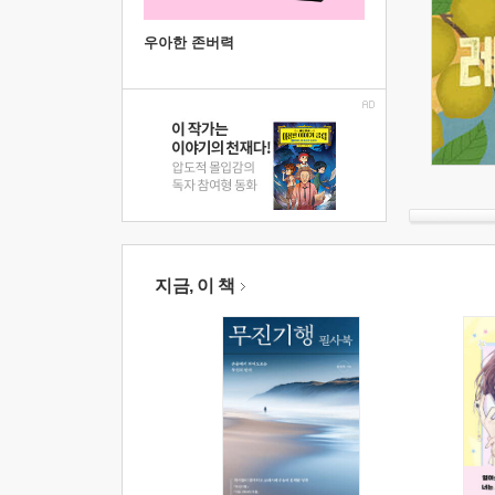
우아한 존버력
지금, 이 책