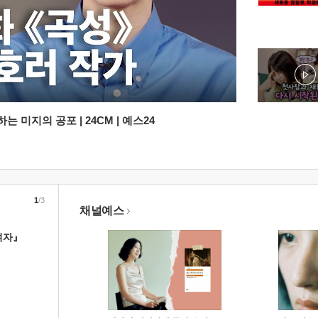
 미지의 공포 | 24CM | 예스24
1
/3
채널예스
여자』