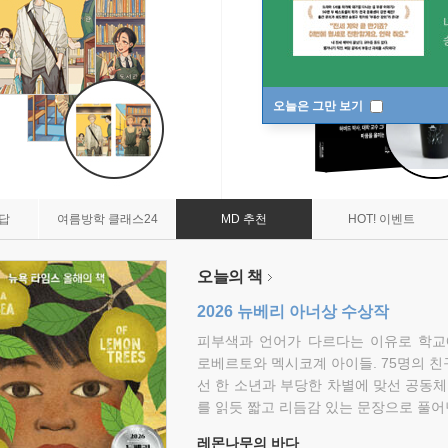
오늘은 그만 보기
7답
여름방학 클래스24
MD 추천
HOT! 이벤트
오늘의 책
2026 뉴베리 아너상 수상작
피부색과 언어가 다르다는 이유로 학교
로베르토와 멕시코계 아이들. 75명의 
선 한 소년과 부당한 차별에 맞선 공동체
를 읽듯 짧고 리듬감 있는 문장으로 풀어
레몬나무의 바다