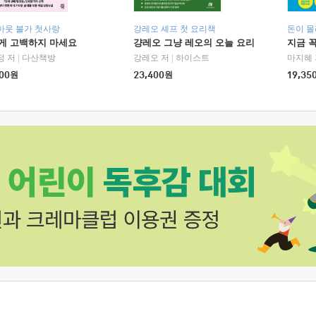
아웃 불가 첫사랑
강레오 셰프 첫 요리책
돈이 몰
에게 고백하지 마세요
걍레오 그냥 레오의 오늘 요리
지금 꼭
정 저
|
다산책방
강레오 저
|
하이스트
마지혜 
00
원
23,400
원
19,35