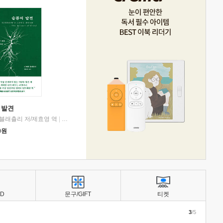
 발견
블래츨리 저/제효영 역
|
디플롯
0
원
BD
문구/GIFT
티켓
3
/5