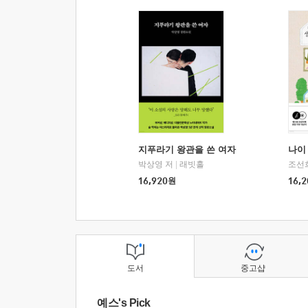
지푸라기 왕관을 쓴 여자
나이 
박상영 저
|
래빗홀
조선
16,920
원
16,2
도서
중고샵
예스's Pick