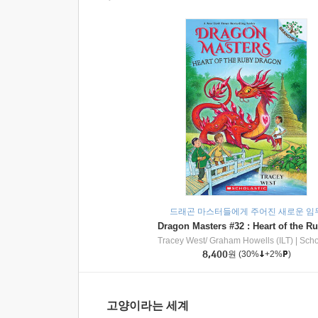
드래곤 마스터들에게 주어진 새로운 임
Tracey West/ Graham Howells (ILT)
|
Scholasti
8,400
원
(30%
+2%
)
고양이라는 세계