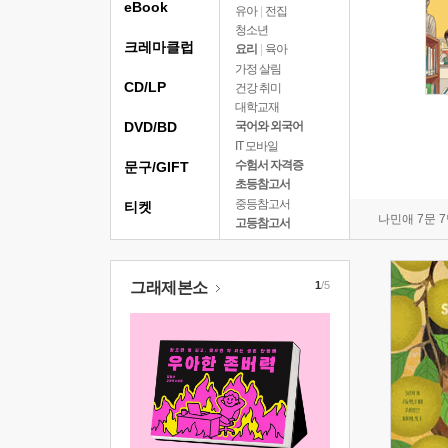
eBook
유아
|
전집
청소년
크레마클럽
요리
|
육아
가정 살림
CD/LP
건강 취미
대학교재
DVD/BD
국어와 외국어
IT 모바일
수험서 자격증
문구/GIFT
초등참고서
중등참고서
티켓
나민애 7문 
고등참고서
그래제본소
1
/5