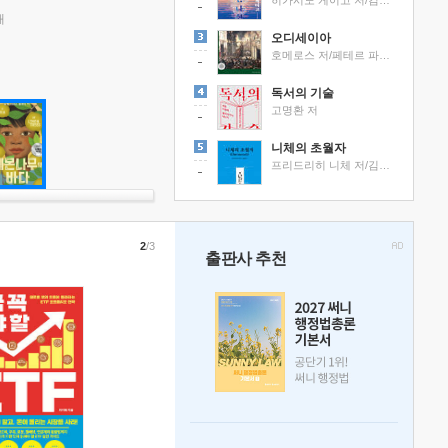
히가시노 게이고 저/김선영 역
래
오디세이아
호메로스 저/페테르 파울 루벤스 그림/박문재 역
독서의 기술
고명환 저
니체의 초월자
프리드리히 니체 저/김철 편역
2
/3
출판사 추천