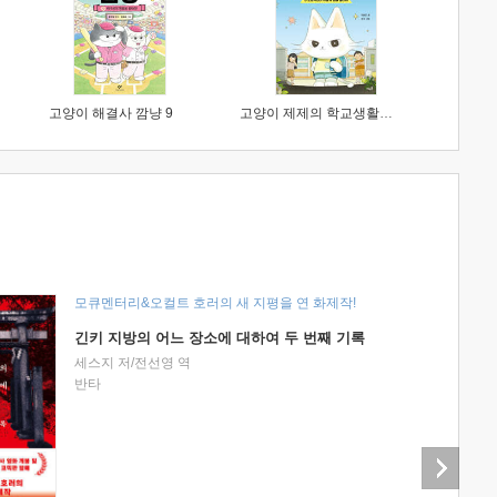
고양이 해결사 깜냥 9
고양이 제제의 학교생활 1 : 초등학생이 이렇게 힘들 줄이야
모큐멘터리&오컬트 호러의 새 지평을 연 화제작!
긴키 지방의 어느 장소에 대하여 두 번째 기록
세스지 저/전선영 역
반타