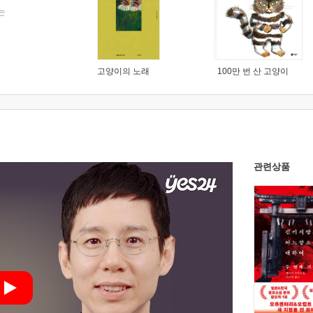
는
고양이의 노래
100만 번 산 고양이
관련상품