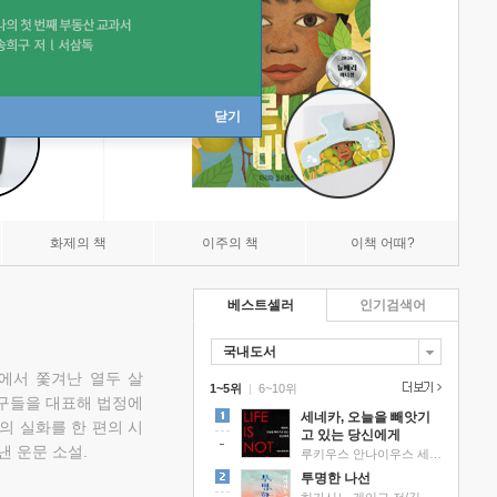
닫기
화제의 책
이주의 책
이책 어때?
베스트셀러
인기검색어
국내도서
에서 쫓겨난 열두 살
1~5위
|
6~10위
친구들을 대표해 법정에
세네카, 오늘을 빼앗기
의 실화를 한 편의 시
고 있는 당신에게
낸 운문 소설.
루키우스 안나이우스 세네카 저/하와이 대저택 편역
투명한 나선