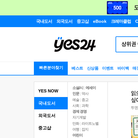
국내도서
외국도서
중고샵
eBook
크레마클럽
C
빠른분야찾기
베스트
신상품
이벤트
바이백
매
소설/시
|
에세이
YES NOW
인문
|
역사
예술
|
종교
국내도서
사회
|
과학
경제 경영
외국도서
자기계발
만화
|
라이트노벨
중고샵
여행
|
잡지
어린이