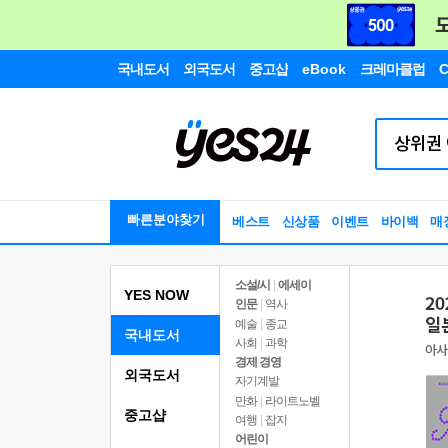
국내도서
외국도서
중고샵
eBook
크레마클럽
C
빠른분야찾기
베스트
신상품
이벤트
바이백
매
소설/시
|
에세이
YES NOW
인문
|
역사
예술
|
종교
국내도서
사회
|
과학
경제 경영
외국도서
자기계발
만화
|
라이트노벨
중고샵
여행
|
잡지
어린이