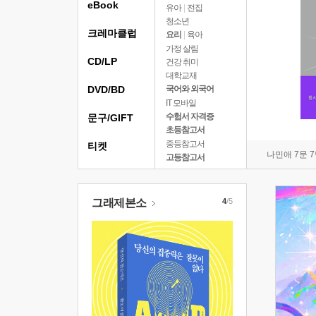
eBook
유아
|
전집
청소년
크레마클럽
요리
|
육아
가정 살림
CD/LP
건강 취미
대학교재
DVD/BD
국어와 외국어
IT 모바일
수험서 자격증
문구/GIFT
초등참고서
중등참고서
티켓
나민애 7문 
고등참고서
그래제본소
4
/5