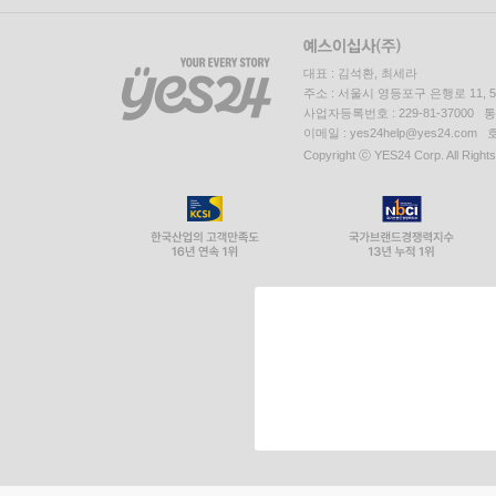
대표 : 김석환, 최세라
주소 : 서울시 영등포구 은행로 11,
사업자등록번호 : 229-81-37000 
이메일 : yes24help@yes24.c
Copyright ⓒ YES24 Corp. All Right