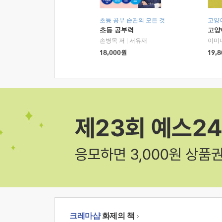
초등 공부 습관의 모든 것
고양
초등 공부력
고양
손병목 저
|
서유재
이미
18,000
원
19,8
크레마샵
화제의 책