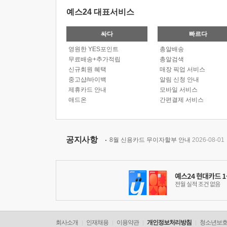
예스24 대표서비스
싸다
빠르다
영원한 YES포인트
총알배송
무료배송+추가적립
총알검색
신규회원 혜택
매장 픽업 서비스
중고샵/바이백
알림 신청 안내
제휴카드 안내
모바일 서비스
애드온
간편결제 서비스
공지사항
8월 신용카드 무이자할부 안내
2026-08-01
회사소개
인재채용
이용약관
개인정보처리방침
청소년보