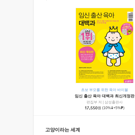
초보 부모를 위한 육아 바이블
임신 출산 육아 대백과 최신개정판
편집부 저
|
삼성출판사
17,550
원
(10%
+5%
)
고양이라는 세계