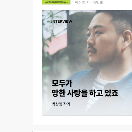
박상영 저
|
래빗홀