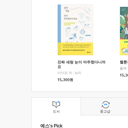
진짜 새랑 눈이 마주쳤다니까
웹툰
요
돌배
이이은 저
|
보리
15,3
15,300
원
도서
중고샵
예스's Pick