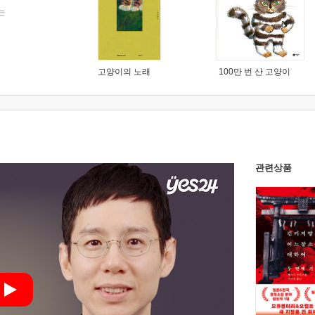
는
고양이의 노래
100만 번 산 고양이
관련상품