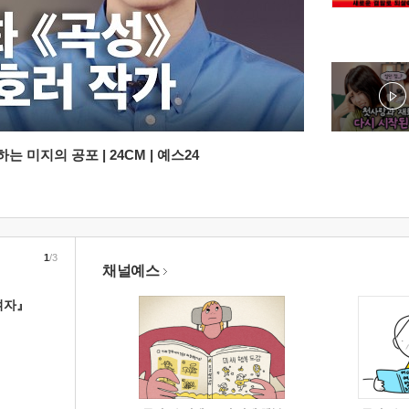
 미지의 공포 | 24CM | 예스24
1
/3
채널예스
여자』