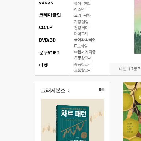
eBook
유아
|
전집
청소년
크레마클럽
요리
|
육아
가정 살림
CD/LP
건강 취미
대학교재
DVD/BD
국어와 외국어
IT 모바일
수험서 자격증
문구/GIFT
초등참고서
중등참고서
티켓
나민애 7문 
고등참고서
그래제본소
5
/5