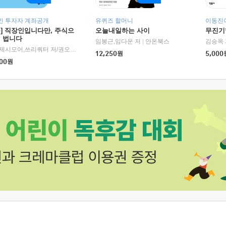
인 투자자 계좌공개
유퀴즈 할머니
이동진이
독] 직장인입니다만, 주식으
오늘내일하는 사이
무진기행
더 법니다
RHK)
임봉근,임다운 저
|
안온북스
김승옥 
서정,제시모어,쓰리쿼터 저/권오태,시그널리포트 편
|
경이로움
12,250
원
5,000
00
원