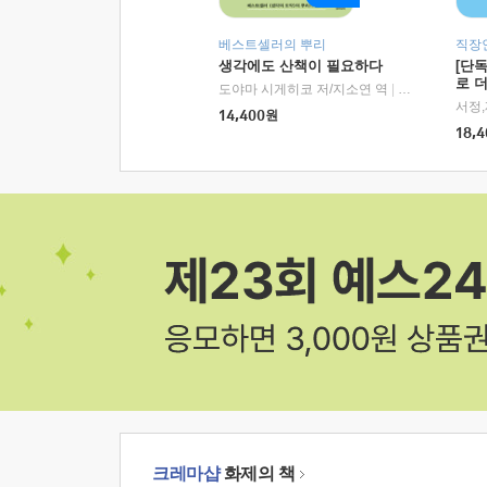
베스트셀러의 뿌리
직장
생각에도 산책이 필요하다
[단
로 
도야마 시게히코 저/지소연 역
|
알에이치코리아(
14,400
원
18,4
크레마샵
화제의 책