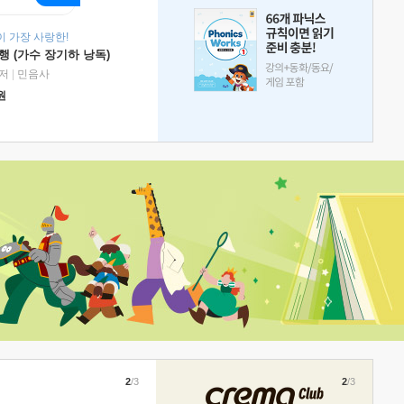
 가장 사랑한!
 (가수 장기하 낭독)
저
|
민음사
원
2
/3
2
/3