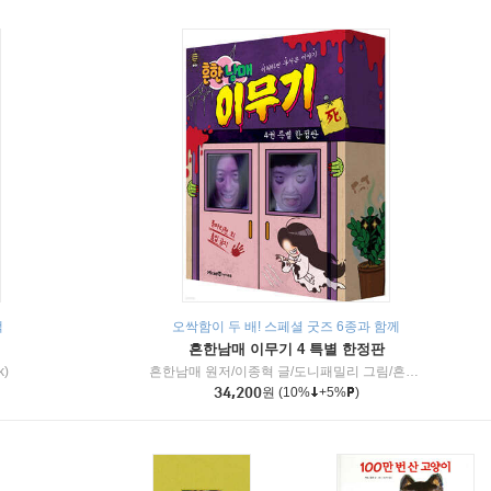
책
오싹함이 두 배! 스페셜 굿즈 6종과 함께
흔한남매 이무기 4 특별 한정판
k)
흔한남매 원저/이종혁 글/도니패밀리 그림/흔한컴퍼니 감수
34,200
원
(10%
+5%
)