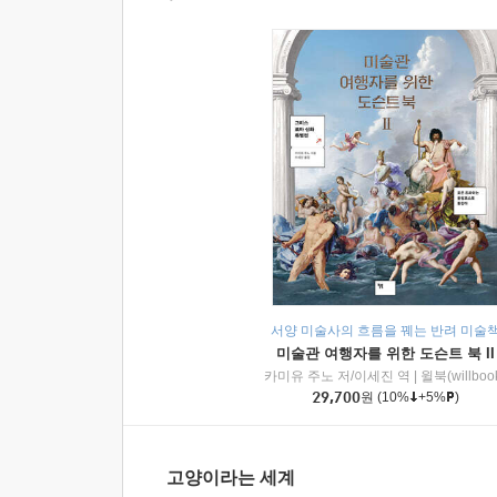
서양 미술사의 흐름을 꿰는 반려 미술
미술관 여행자를 위한 도슨트 북 II
카미유 주노 저/이세진 역
|
윌북(willboo
29,700
원
(10%
+5%
)
고양이라는 세계