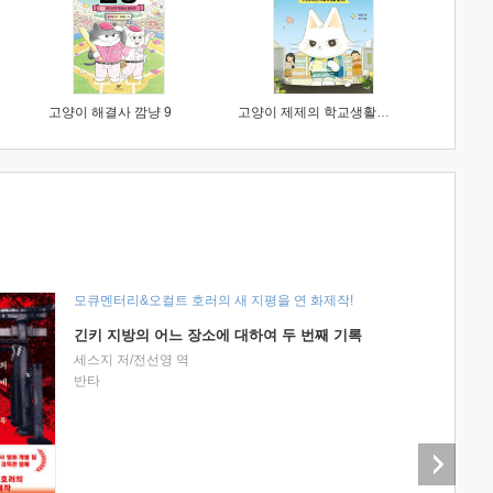
고양이 해결사 깜냥 9
고양이 제제의 학교생활 1 : 초등학생이 이렇게 힘들 줄이야
모큐멘터리&오컬트 호러의 새 지평을 연 화제작!
긴키 지방의 어느 장소에 대하여 두 번째 기록
세스지 저/전선영 역
반타