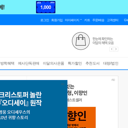
로그인
회원가입
마이페이지
카트
주문/배송
고객센터
Gl
름방학혜택
예사단독판매
이달의사은품
특가할인
추천도서
대량/법인