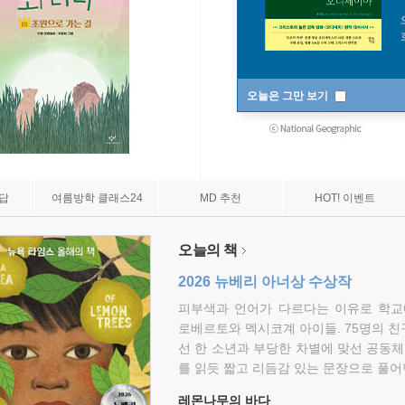
오늘은 그만 보기
7답
여름방학 클래스24
MD 추천
HOT! 이벤트
오늘의 책
2026 뉴베리 아너상 수상작
피부색과 언어가 다르다는 이유로 학교
로베르토와 멕시코계 아이들. 75명의 
선 한 소년과 부당한 차별에 맞선 공동체
를 읽듯 짧고 리듬감 있는 문장으로 풀어
레몬나무의 바다