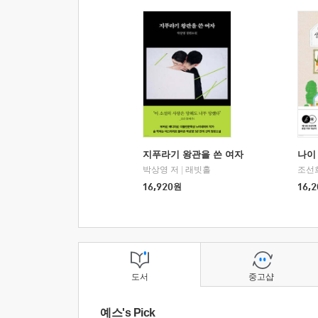
지푸라기 왕관을 쓴 여자
나이 
박상영 저
|
래빗홀
조선
16,920
원
16,2
도서
중고샵
예스's Pick