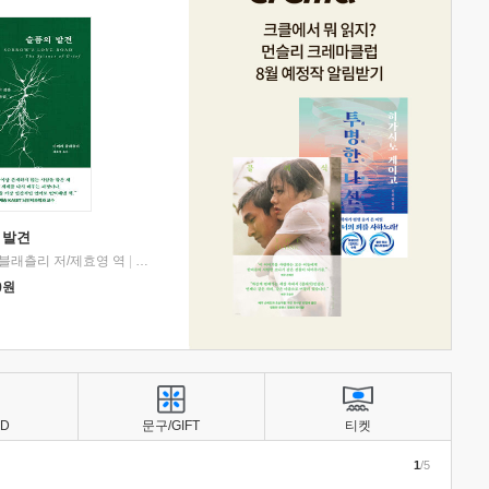
 발견
블래츨리 저/제효영 역
|
디플롯
0
원
BD
문구/GIFT
티켓
1
/5