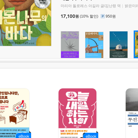
마리아 돌로레스 아길라 글/김난령 역
밝은미
17,100
원
(10% 할인)
950원