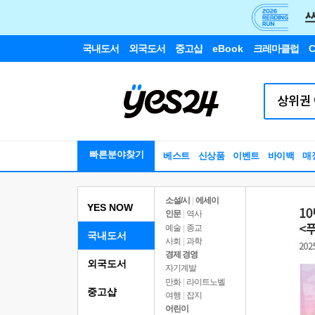
국내도서
외국도서
중고샵
eBook
크레마클럽
C
빠른분야찾기
베스트
신상품
이벤트
바이백
매
소설/시
|
에세이
YES NOW
인문
|
역사
예술
|
종교
국내도서
사회
|
과학
경제 경영
외국도서
자기계발
만화
|
라이트노벨
중고샵
여행
|
잡지
어린이