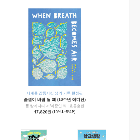
세계를 감동시킨 생의 기록 한정판
숨결이 바람 될 때 (10주년 에디션)
|
미래엔아이세움
폴 칼라니티 저/이종인 역
|
흐름출판
17,820
원
(10%
+5%
)