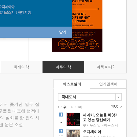
닫기
화제의 책
이주의 책
이책 어때?
베스트셀러
인기검색어
국내도서
에서 쫓겨난 열두 살
1~5위
|
6~10위
친구들을 대표해 법정에
세네카, 오늘을 빼앗기
의 실화를 한 편의 시
고 있는 당신에게
낸 운문 소설.
루키우스 안나이우스 세네카 저/하와이 대저택 편역
오디세이아