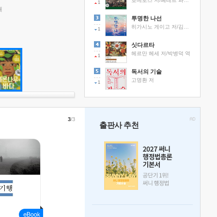
호메로스 저/페테르 파울 루벤스 그림/박문재 역
1
래
투명한 나선
히가시노 게이고 저/김선영 역
1
싯다르타
헤르만 헤세 저/박병덕 역
1
독서의 기술
고명환 저
1
3
/3
출판사 추천