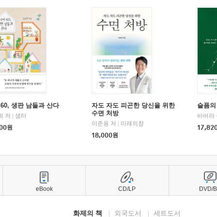
60, 생판 남들과 산다
자도 자도 피곤한 당신을 위한
슬픔의
수면 처방
희 저
|
샘터
바버라 
이준용 저
|
미래의창
00
원
17,82
18,000
원
eBook
CD/LP
DVD/
화제의 책
외국도서
세트도서