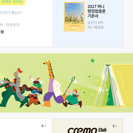
 소리가 빛난다
저
|
안녕로빈
0
원
3
/3
1
/3