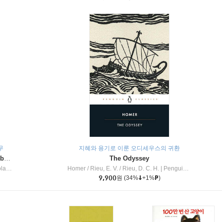
무
지혜와 용기로 이룬 오디세우스의 귀환
Dragon Masters #32 : Heart of the Ruby Dragon (A Branches Book)
The Odyssey
c Inc
Homer / Rieu, E. V. / Rieu, D. C. H.
|
Penguin Group
9,900
원
(34%
+1%
)