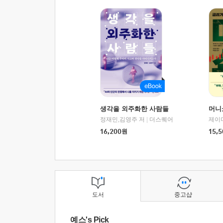
생각을 외주화한 사람들
머니
정재민,김영주 저
|
더스퀘어
16,200
원
15,5
도서
중고샵
예스's Pick