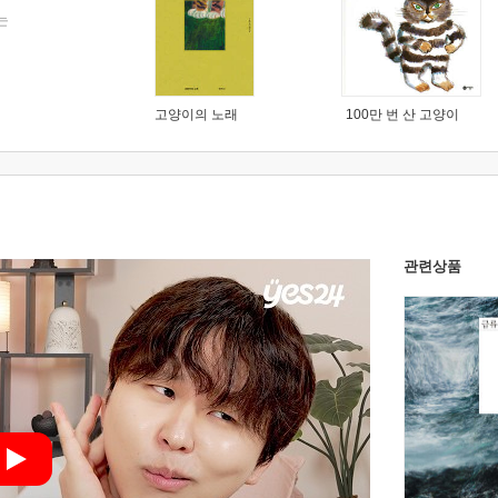
는
고양이의 노래
100만 번 산 고양이
관련상품