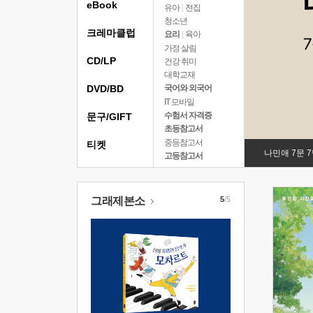
eBook
유아
|
전집
청소년
크레마클럽
요리
|
육아
가정 살림
CD/LP
건강 취미
대학교재
DVD/BD
국어와 외국어
IT 모바일
수험서 자격증
문구/GIFT
초등참고서
중등참고서
티켓
나민애 7문 
고등참고서
그래제본소
5
/5