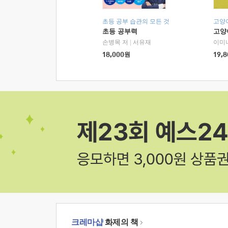
초등 공부 습관의 모든 것
고양
초등 공부력
고양
손병목 저
|
서유재
이미
18,000
원
19,8
크레마샵
화제의 책