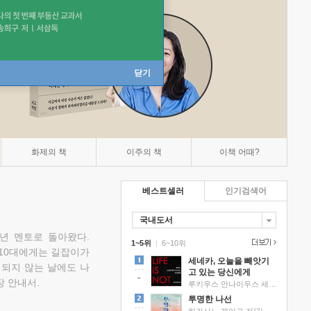
닫기
화제의 책
이주의 책
이책 어때?
베스트셀러
인기검색어
국내도서
소년 멘토로 돌아왔다.
1~5위
|
6~10위
 10대에게는 길잡이가
세네카, 오늘을 빼앗기
 되지 않는 날에도 나
고 있는 당신에게
 안내서.
루키우스 안나이우스 세네카 저/하와이 대저택 편역
투명한 나선