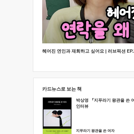
헤어진 연인과 재회하고 싶어요 | 러브픽션 EP.2
카드뉴스로 보는 책
박상영 『지푸라기 왕관을 쓴 
인터뷰
지푸라기 왕관을 쓴 여자