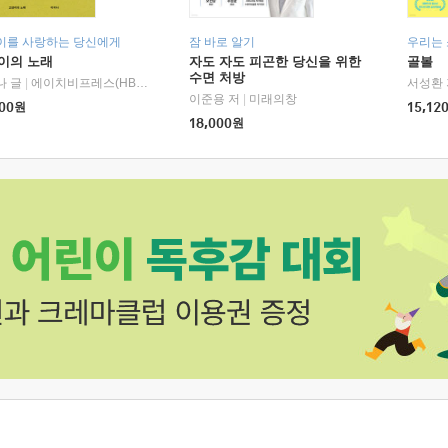
이를 사랑하는 당신에게
잠 바로 알기
우리는
이의 노래
자도 자도 피곤한 당신을 위한
골볼
수면 처방
나 글
|
에이치비프레스(HBPRESS)
서성환 
이준용 저
|
미래의창
00
원
15,12
18,000
원