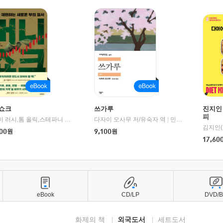
쇼크
쓰가루
진지인
피
제이미 러시,톰 올릭,스테파니 플랜더스 편저/임경은 역/박정호 감수
다자이 오사무 저/유숙자 역
|
교보문고
|
민음사
김지인(
00
원
9,100
원
17,60
eBook
CD/LP
DVD/
화제의 책
외국도서
세트도서