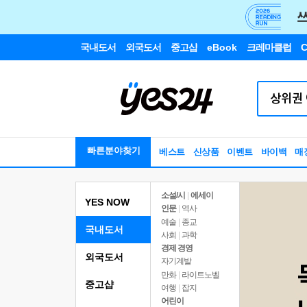
국내도서
외국도서
중고샵
eBook
크레마클럽
C
빠른분야찾기
베스트
신상품
이벤트
바이백
매
소설/시
|
에세이
YES NOW
인문
|
역사
예술
|
종교
국내도서
사회
|
과학
경제 경영
외국도서
자기계발
만화
|
라이트노벨
중고샵
여행
|
잡지
어린이