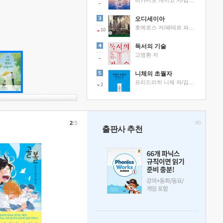
히가시노 게이고 저/김선영 역
오디세이아
호메로스 저/페테르 파울 루벤스 그림/박문재 역
10
독서의 기술
고명환 저
니체의 초월자
프리드리히 니체 저/김철 편역
2
2
/3
출판사 추천