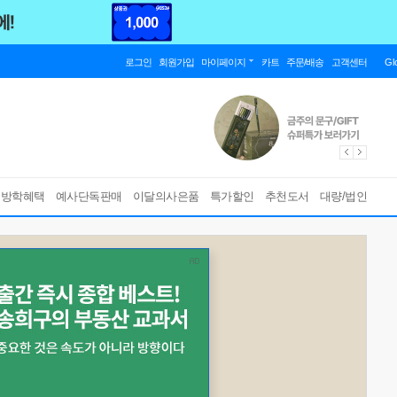
로그인
회원가입
마이페이지
카트
주문/배송
고객센터
Gl
름방학혜택
예사단독판매
이달의사은품
특가할인
추천도서
대량/법인