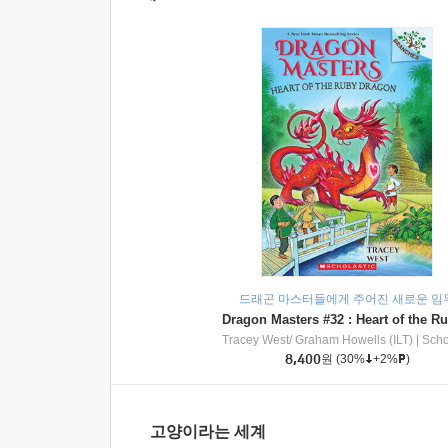
드래곤 마스터들에게 주어진 새로운 임
Tracey West/ Graham Howells (ILT)
|
Scholasti
8,400
원
(30%
+2%
)
고양이라는 세계