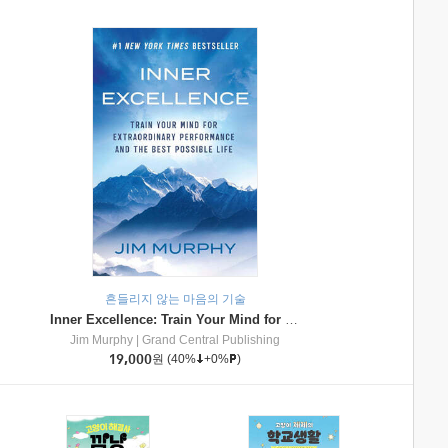
흔들리지 않는 마음의 기술
Inner Excellence: Train Your Mind for Extraordinary Performance and the Best Possible Life
Jim Murphy
|
Grand Central Publishing
19,000
원
(40%
+0%
)