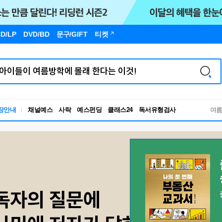
D/LP
DVD/BD
문구
/GIFT
티켓
장안내
채널예스
사락
예스펀딩
클래스24
독서유형검사
여
RBTI Lab
독서유형검사