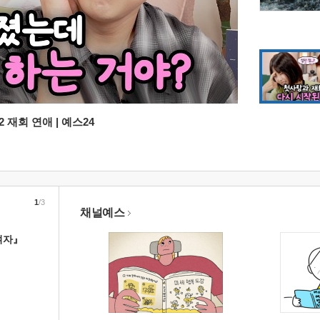
 재회 연애 | 예스24
1
/3
채널예스
여자』