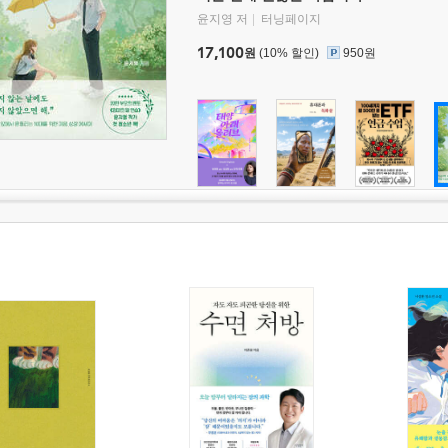
윤지영 저
터닝페이지
17,100
원
(10% 할인)
950원