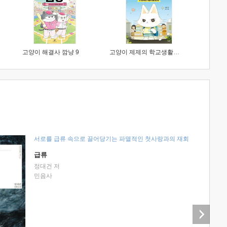
고양이 해결사 깜냥 9
고양이 제제의 학교생활 1 : 초등학생이 이렇게 힘들 줄이야
서로를 급류 속으로 끌어당기는 파멸적인 첫사랑과의 재회
급류
정대건 저
민음사