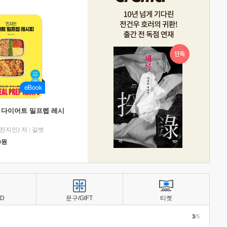
 다이어트 밀프렙 레시
진지인) 저
|
길벗
0
원
BD
문구/GIFT
티켓
3
/5