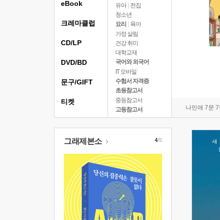
eBook
유아
|
전집
청소년
크레마클럽
요리
|
육아
가정 살림
CD/LP
건강 취미
대학교재
DVD/BD
국어와 외국어
IT 모바일
수험서 자격증
문구/GIFT
초등참고서
중등참고서
티켓
나민애 7문 
고등참고서
그래제본소
4
/5