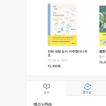
진짜 새랑 눈이 마주쳤다니까
웹툰
요
돌배
이이은 저
|
보리
15,3
15,300
원
도서
중고샵
예스's Pick