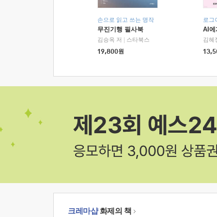
손으로 읽고 쓰는 명작
로그
무진기행 필사북
AI
김승옥 저
|
스타북스
김혜
19,800
원
13,5
크레마샵
화제의 책