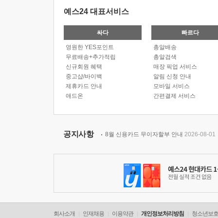
예스24 대표서비스
싸다
빠르다
영원한 YES포인트
총알배송
무료배송+추가적립
총알검색
신규회원 혜택
매장 픽업 서비스
중고샵/바이백
알림 신청 안내
제휴카드 안내
모바일 서비스
애드온
간편결제 서비스
공지사항
8월 신용카드 무이자할부 안내
2026-08-01
회사소개
인재채용
이용약관
개인정보처리방침
청소년보