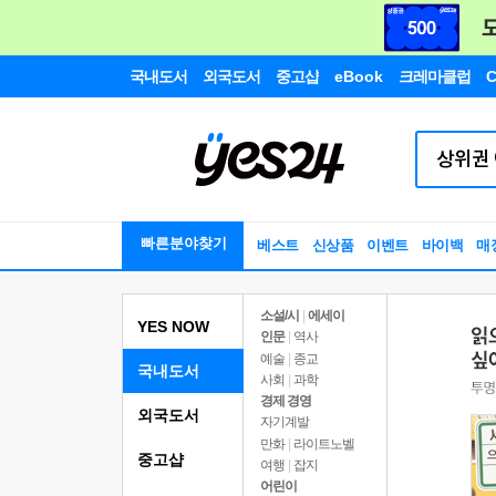
국내도서
외국도서
중고샵
eBook
크레마클럽
C
빠른분야찾기
베스트
신상품
이벤트
바이백
매
소설/시
|
에세이
YES NOW
인문
|
역사
예술
|
종교
국내도서
사회
|
과학
경제 경영
외국도서
자기계발
만화
|
라이트노벨
중고샵
여행
|
잡지
어린이