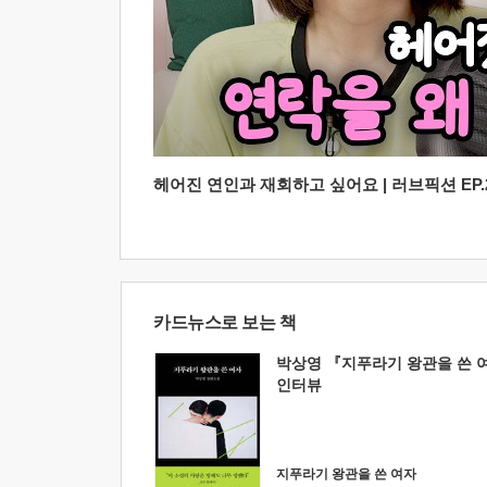
헤어진 연인과 재회하고 싶어요 | 러브픽션 EP.2
카드뉴스로 보는 책
박상영 『지푸라기 왕관을 쓴 
인터뷰
지푸라기 왕관을 쓴 여자