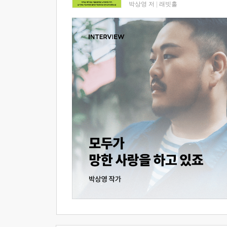
박상영 저
|
래빗홀