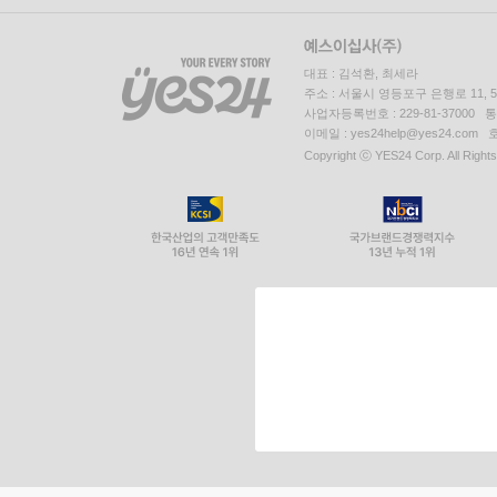
대표 : 김석환, 최세라
주소 : 서울시 영등포구 은행로 11,
사업자등록번호 : 229-81-37000 
이메일 : yes24help@yes24.c
Copyright ⓒ YES24 Corp. All Right