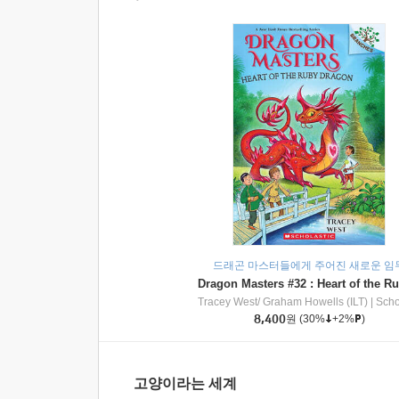
드래곤 마스터들에게 주어진 새로운 임
Tracey West/ Graham Howells (ILT)
|
Scholasti
8,400
원
(30%
+2%
)
고양이라는 세계