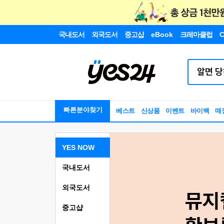
국내도서
외국도서
중고샵
eBook
크레마클럽
C
빠른분야찾기
베스트
신상품
이벤트
바이백
매
YES NOW
국내도서
외국도서
중고샵