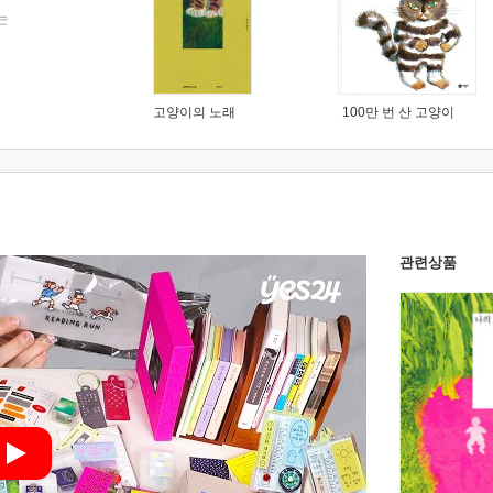
는
고양이의 노래
100만 번 산 고양이
관련상품