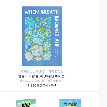
세계를 감동시킨 생의 기록 한정판
숨결이 바람 될 때 (10주년 에디션)
|
미래엔아이세움
폴 칼라니티 저/이종인 역
|
흐름출판
17,820
원
(10%
+5%
)