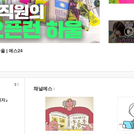
 | 예스24
1
/3
채널예스
여자』