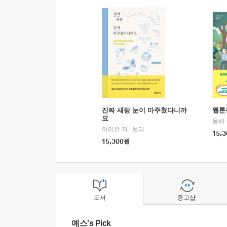
진짜 새랑 눈이 마주쳤다니까
웹툰
요
돌배
이이은 저
|
보리
15,3
15,300
원
도서
중고샵
예스's Pick