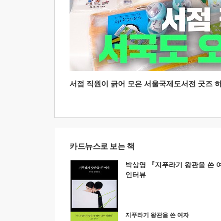
서점 직원이 긁어 모은 서울국제도서전 굿즈 하울
카드뉴스로 보는 책
박상영 『지푸라기 왕관을 쓴 
인터뷰
지푸라기 왕관을 쓴 여자