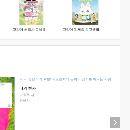
고양이 해결사 깜냥 9
고양이 제제의 학교생활 1 : 초등학생이 이렇게 힘들 줄이야
2026 젊은작가 후보! 서브컬처와 문학의 경계를 허무는 사랑
나의 천사
이희주 저
민음사