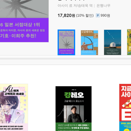
아사이 료 저/송태욱 역
은행나무
17,820
원
(10% 할인)
990원