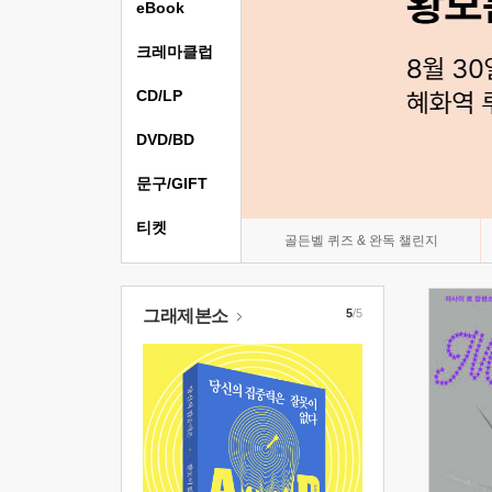
eBook
크레마클럽
CD/LP
DVD/BD
문구/GIFT
티켓
골든벨 퀴즈 & 완독 챌린지
그래제본소
5
/5