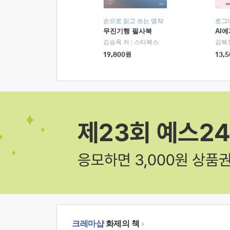
손으로 읽고 쓰는 명작
로그
무진기행 필사북
AI
김승옥 저
|
스타북스
김혜
19,800
원
13,5
크레마샵
화제의 책