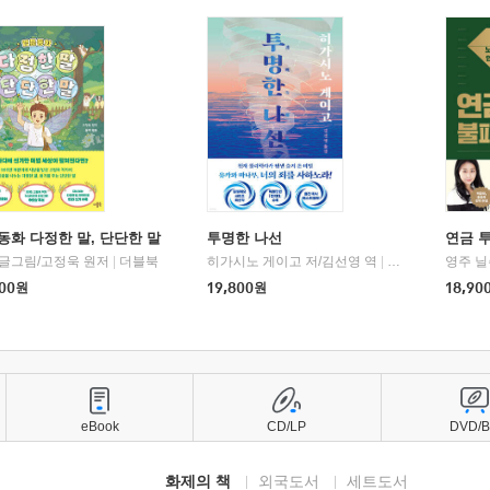
동화 다정한 말, 단단한 말
투명한 나선
연금 
 글그림/고정욱 원저
|
더블북
히가시노 게이고 저/김선영 역
|
북다
영주 닐
00
원
19,800
원
18,90
eBook
CD/LP
DVD/
화제의 책
외국도서
세트도서