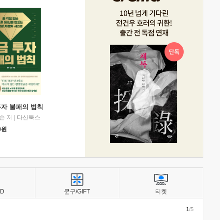
투자 불패의 법칙
슨 저
|
다산북스
0
원
BD
문구/GIFT
티켓
1
/5