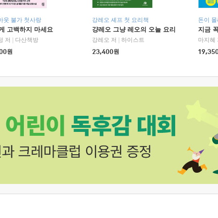
아웃 불가 첫사랑
강레오 셰프 첫 요리책
돈이 몰
에게 고백하지 마세요
걍레오 그냥 레오의 오늘 요리
지금 꼭
정 저
|
다산책방
강레오 저
|
하이스트
마지혜 
00
원
23,400
원
19,35