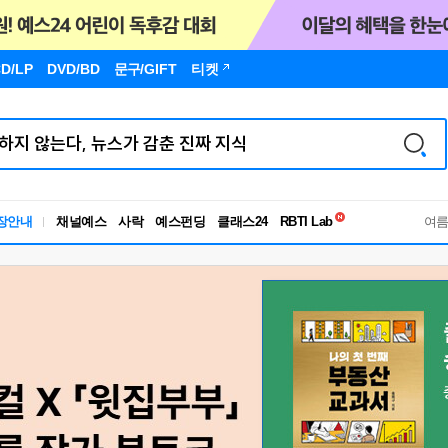
D/LP
DVD/BD
문구
/GIFT
티켓
독서유형검사
장안내
채널예스
사락
예스펀딩
클래스24
RBTI Lab
여
독서유형검사