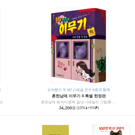
책
오싹함이 두 배! 스페셜 굿즈 6종과 함께
흔한남매 이무기 4 특별 한정판
k)
흔한남매 원저/이종혁 글/도니패밀리 그림/흔한컴퍼니 감수
34,200
원
(10%
+5%
)