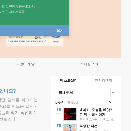
닫기
고양이의 날
스페셜 Pick
베스트셀러
인기검색어
 있나요?
국내도서
집단 심리를 파고드는
1~5위
|
6~10위
 종교를 만드는 설계자
세네카, 오늘을 빼앗기
물들과 작가 특유의 대
고 있는 당신에게
선보인다.
루키우스 안나이우스 세네카 저/하와이 대저택 편역
투명한 나선