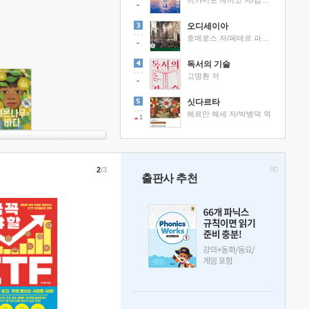
히가시노 게이고 저/김선영 역
오디세이아
호메로스 저/페테르 파울 루벤스 그림/박문재 역
독서의 기술
고명환 저
싯다르타
헤르만 헤세 저/박병덕 역
1
2
/3
출판사 추천