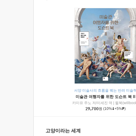
서양 미술사의 흐름을 꿰는 반려 미술
미술관 여행자를 위한 도슨트 북 II
카미유 주노 저/이세진 역
|
윌북(willboo
29,700
원
(10%
+5%
)
고양이라는 세계