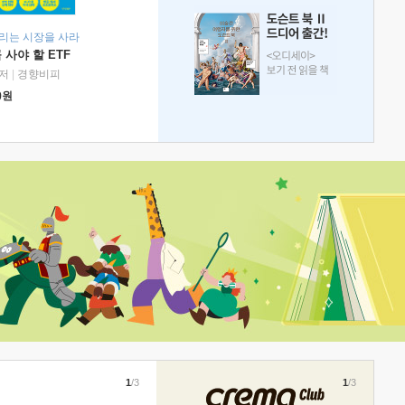
리는 시장을 사라
 사야 할 ETF
저
|
경향비피
0
원
1
/3
1
/3