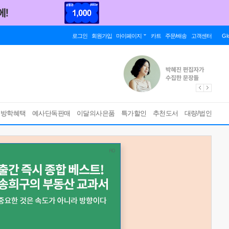
로그인
회원가입
마이페이지
카트
주문/배송
고객센터
Gl
름방학혜택
예사단독판매
이달의사은품
특가할인
추천도서
대량/법인