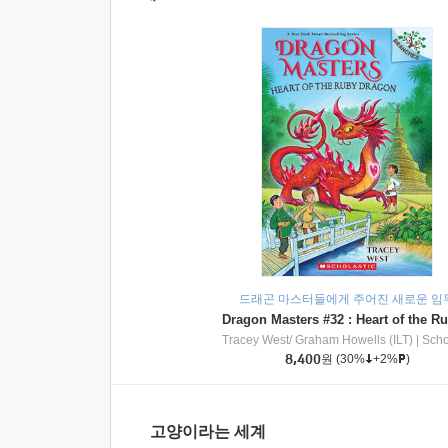
드래곤 마스터들에게 주어진 새로운 임
Tracey West/ Graham Howells (ILT)
|
Scholasti
8,400
원
(30%
+2%
)
고양이라는 세계