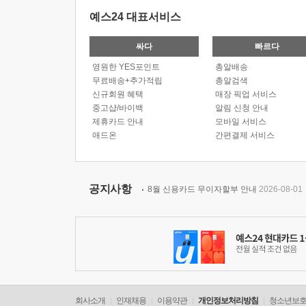
예스24 대표서비스
싸다
빠르다
영원한 YES포인트
총알배송
무료배송+추가적립
총알검색
신규회원 혜택
매장 픽업 서비스
중고샵/바이백
알림 신청 안내
제휴카드 안내
모바일 서비스
애드온
간편결제 서비스
공지사항
8월 신용카드 무이자할부 안내
2026-08-01
회사소개
인재채용
이용약관
개인정보처리방침
청소년보