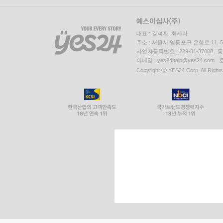
대표 : 김석환, 최세라
주소 : 서울시 영등포구 은행로 11,
사업자등록번호 : 229-81-37000 
이메일 : yes24help@yes24.c
Copyright ⓒ YES24 Corp. All Right