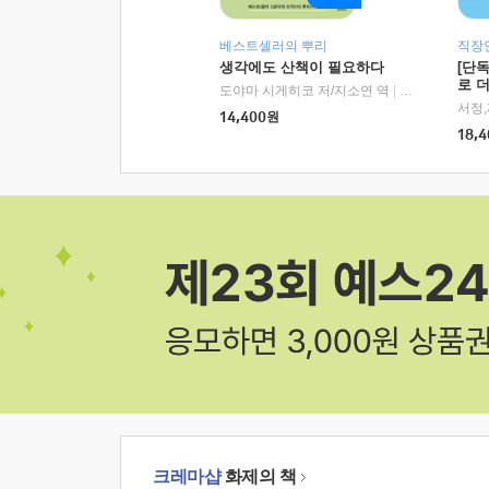
베스트셀러의 뿌리
직장
생각에도 산책이 필요하다
[단
로 
도야마 시게히코 저/지소연 역
|
알에이치코리아(
14,400
원
18,4
크레마샵
화제의 책