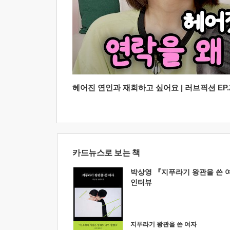
헤어진 연인과 재회하고 싶어요 | 러브픽션 EP.2
카드뉴스로 보는 책
박상영 『지푸라기 왕관을 쓴 
인터뷰
지푸라기 왕관을 쓴 여자