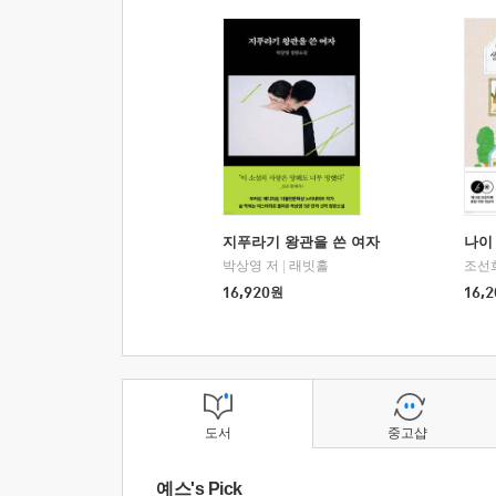
지푸라기 왕관을 쓴 여자
나이 
박상영 저
|
래빗홀
조선
16,920
원
16,2
도서
중고샵
예스's Pick