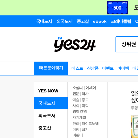
국내도서
외국도서
중고샵
eBook
크레마클럽
C
빠른분야찾기
베스트
신상품
이벤트
바이백
매
소설/시
|
에세이
YES NOW
인문
|
역사
예술
|
종교
국내도서
사회
|
과학
경제 경영
외국도서
자기계발
만화
|
라이트노벨
중고샵
여행
|
잡지
어린이