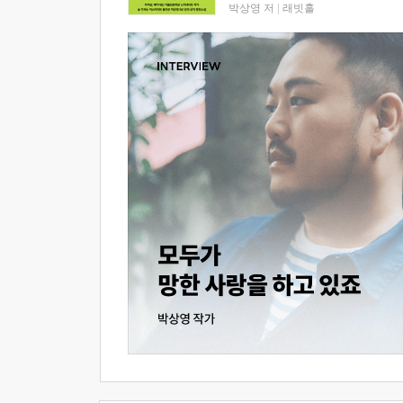
박상영 저
|
래빗홀