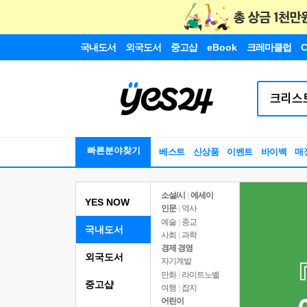
국내도서
외국도서
중고샵
eBook
크레마클럽
C
빠른분야찾기
베스트
신상품
이벤트
바이백
매
소설/시
|
에세이
YES NOW
인문
|
역사
예술
|
종교
국내도서
사회
|
과학
경제 경영
외국도서
자기계발
만화
|
라이트노벨
중고샵
여행
|
잡지
어린이