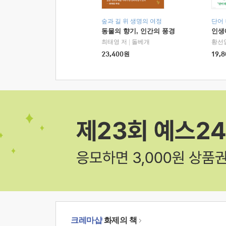
숲과 길 위 생명의 여정
단어
동물의 향기, 인간의 풍경
인생
최태영 저
|
돌베개
황선
23,400
원
19,8
크레마샵
화제의 책