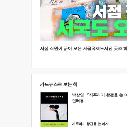
서점 직원이 긁어 모은 서울국제도서전 굿즈 하울
카드뉴스로 보는 책
박상영 『지푸라기 왕관을 쓴 
인터뷰
지푸라기 왕관을 쓴 여자