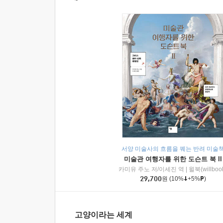
서양 미술사의 흐름을 꿰는 반려 미술
미술관 여행자를 위한 도슨트 북 II
카미유 주노 저/이세진 역
|
윌북(willboo
29,700
원
(10%
+5%
)
고양이라는 세계