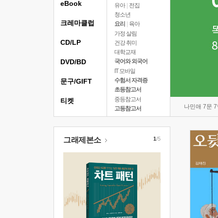
eBook
유아
|
전집
청소년
크레마클럽
요리
|
육아
가정 살림
CD/LP
건강 취미
대학교재
DVD/BD
국어와 외국어
IT 모바일
수험서 자격증
문구/GIFT
초등참고서
중등참고서
티켓
나민애 7문 
고등참고서
그래제본소
1
/5