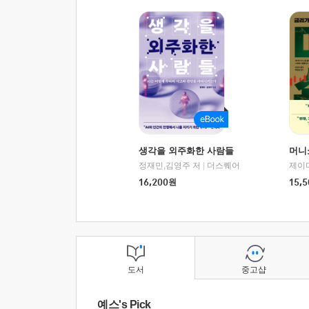
생각을 외주화한 사람들
머니
정재민,김영주 저
|
더스퀘어
16,200
원
15,5
도서
중고샵
예스's Pick