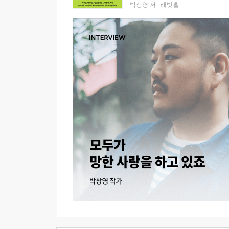
박상영 저
|
래빗홀