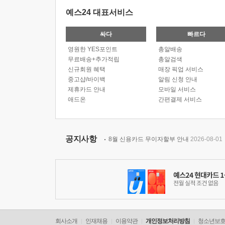
예스24 대표서비스
싸다
빠르다
영원한 YES포인트
총알배송
무료배송+추가적립
총알검색
신규회원 혜택
매장 픽업 서비스
중고샵/바이백
알림 신청 안내
제휴카드 안내
모바일 서비스
애드온
간편결제 서비스
공지사항
8월 신용카드 무이자할부 안내
2026-08-01
회사소개
인재채용
이용약관
개인정보처리방침
청소년보