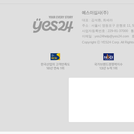
대표 : 김석환, 최세라
주소 : 서울시 영등포구 은행로 11,
사업자등록번호 : 229-81-37000 
이메일 : yes24help@yes24.c
Copyright ⓒ YES24 Corp. All Right