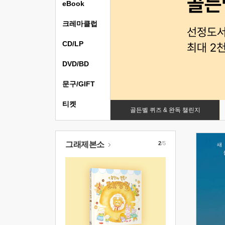
eBook
크레마클럽
CD/LP
DVD/BD
문구/GIFT
티켓
골든벨 퀴즈 & 완독 챌린지
그래제본소
2
/5