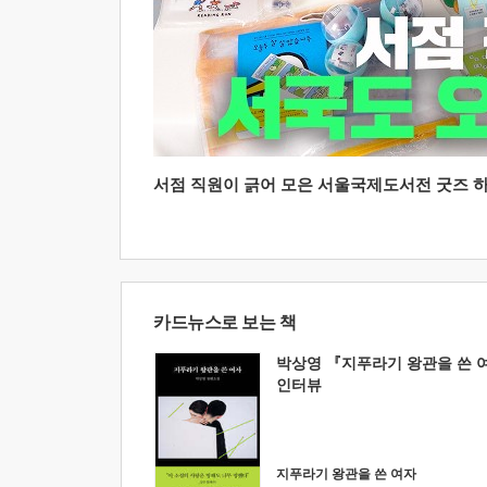
서점 직원이 긁어 모은 서울국제도서전 굿즈 하울
카드뉴스로 보는 책
박상영 『지푸라기 왕관을 쓴 
인터뷰
지푸라기 왕관을 쓴 여자