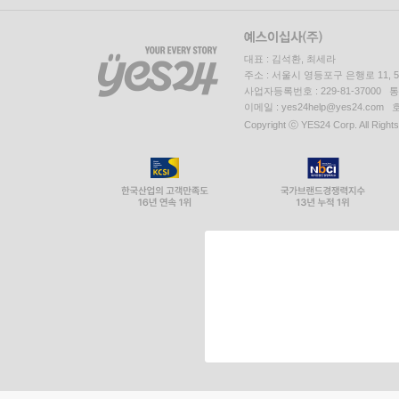
대표 : 김석환, 최세라
주소 : 서울시 영등포구 은행로 11,
사업자등록번호 : 229-81-37000 
이메일 : yes24help@yes24.c
Copyright ⓒ YES24 Corp. All Right