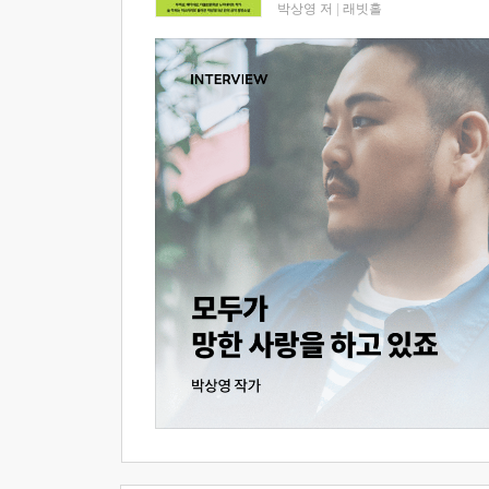
박상영 저
|
래빗홀