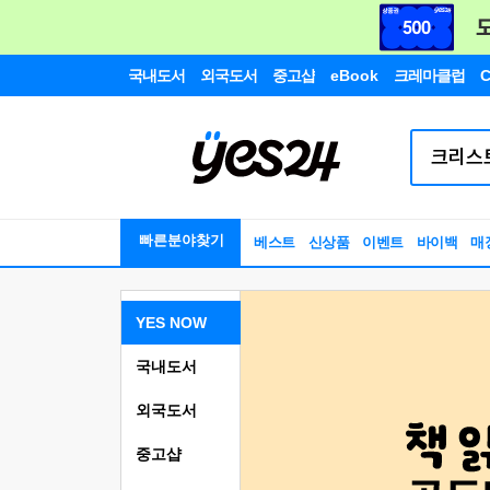
국내도서
외국도서
중고샵
eBook
크레마클럽
C
빠른분야찾기
베스트
신상품
이벤트
바이백
매
YES NOW
국내도서
외국도서
중고샵