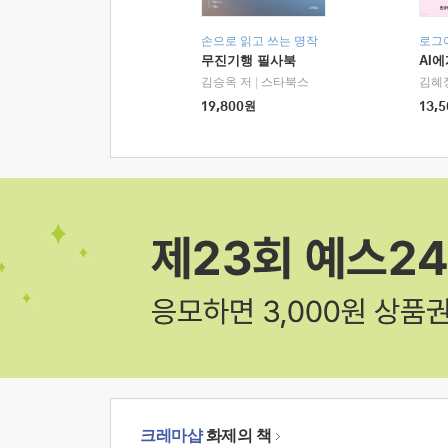
손으로 읽고 쓰는 명작
로그
무진기행 필사북
AI
김승옥 저
|
스타북스
김혜
19,800
원
13,5
크레마샵
화제의 책