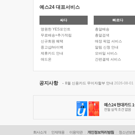
예스24 대표서비스
싸다
빠르다
영원한 YES포인트
총알배송
무료배송+추가적립
총알검색
신규회원 혜택
매장 픽업 서비스
중고샵/바이백
알림 신청 안내
제휴카드 안내
모바일 서비스
애드온
간편결제 서비스
공지사항
8월 신용카드 무이자할부 안내
2026-08-01
회사소개
인재채용
이용약관
개인정보처리방침
청소년보