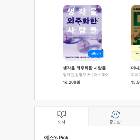
생각을 외주화한 사람들
머니
정재민,김영주 저
|
더스퀘어
16,200
원
15,5
도서
중고샵
예스's Pick