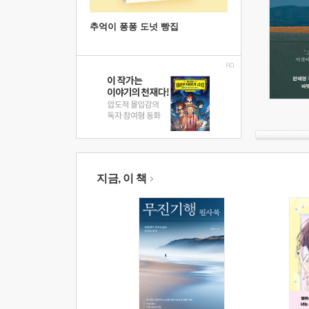
추억이 퐁퐁 도넛 빵집
지금, 이 책