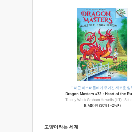
드래곤 마스터들에게 주어진 새로운 임
Tracey West/ Graham Howells (ILT)
|
Scholasti
8,400
원
(30%
+2%
)
고양이라는 세계