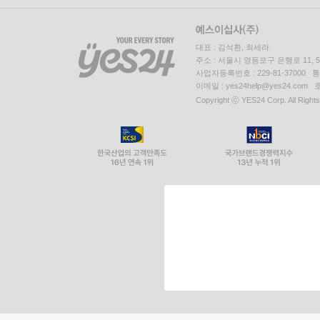
대표 : 김석환, 최세라
주소 : 서울시 영등포구 은행로 11,
사업자등록번호 : 229-81-37000 
이메일 : yes24help@yes24.c
Copyright ⓒ YES24 Corp. All Right