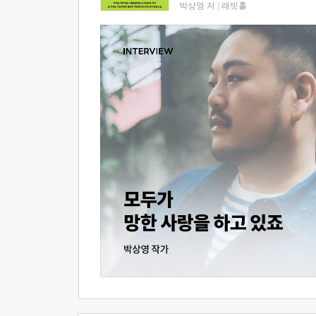
박상영 저
|
래빗홀