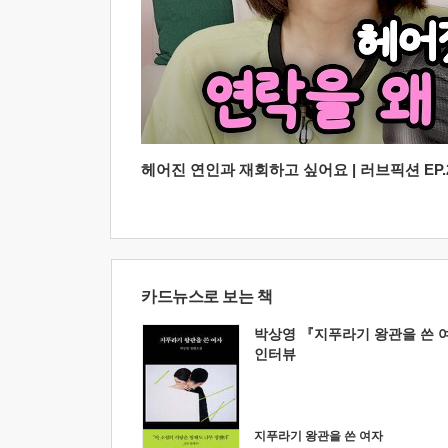
헤어진 연인과 재회하고 싶어요 | 러브픽션 EP.2
카드뉴스로 보는 책
박상영 『지푸라기 왕관을 쓴 
인터뷰
지푸라기 왕관을 쓴 여자