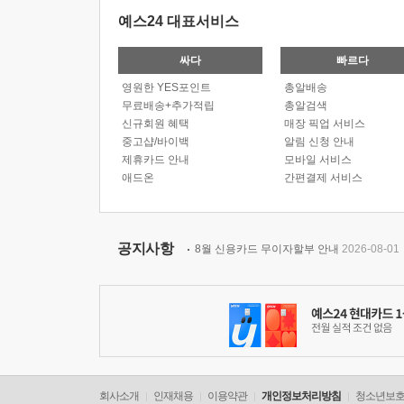
예스24 대표서비스
싸다
빠르다
영원한 YES포인트
총알배송
무료배송+추가적립
총알검색
신규회원 혜택
매장 픽업 서비스
중고샵/바이백
알림 신청 안내
제휴카드 안내
모바일 서비스
애드온
간편결제 서비스
공지사항
8월 신용카드 무이자할부 안내
2026-08-01
회사소개
인재채용
이용약관
개인정보처리방침
청소년보