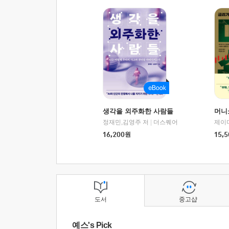
생각을 외주화한 사람들
머니
정재민,김영주 저
|
더스퀘어
16,200
원
15,5
도서
중고샵
예스's Pick