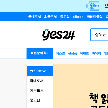
국내도서
외국도서
중고샵
eBook
크레마클럽
C
빠른분야찾기
베스트
신상품
이벤트
바이백
매
YES NOW
국내도서
외국도서
중고샵