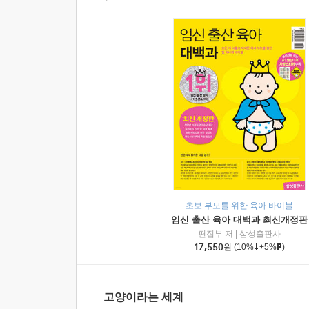
초보 부모를 위한 육아 바이블
임신 출산 육아 대백과 최신개정판
편집부 저
|
삼성출판사
17,550
원
(10%
+5%
)
고양이라는 세계