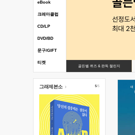
eBook
크레마클럽
CD/LP
DVD/BD
문구/GIFT
티켓
골든벨 퀴즈 & 완독 챌린지
그래제본소
5
/5