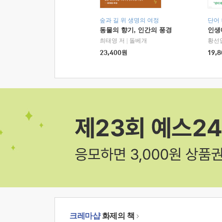
숲과 길 위 생명의 여정
단어
동물의 향기, 인간의 풍경
인생
최태영 저
|
돌베개
황선
23,400
원
19,8
크레마샵
화제의 책