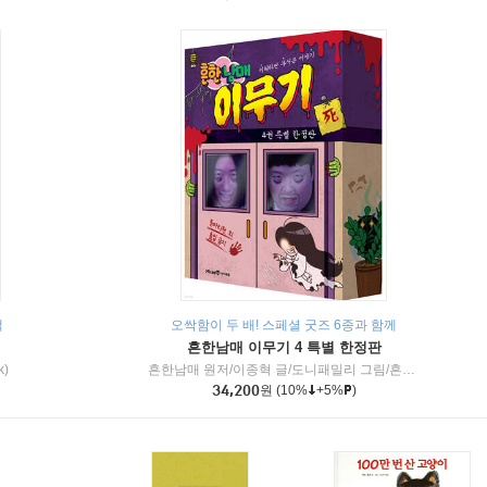
책
오싹함이 두 배! 스페셜 굿즈 6종과 함께
흔한남매 이무기 4 특별 한정판
k)
흔한남매 원저/이종혁 글/도니패밀리 그림/흔한컴퍼니 감수
34,200
원
(10%
+5%
)