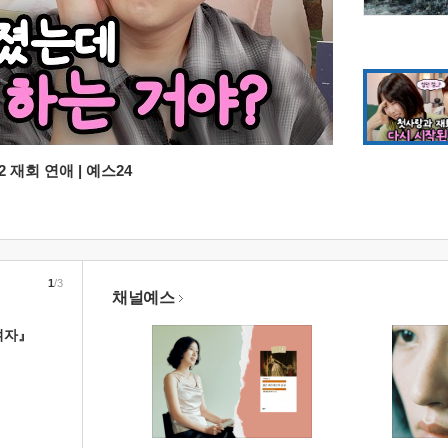
 재회 연애 | 예스24
1
/3
채널예스
여자』