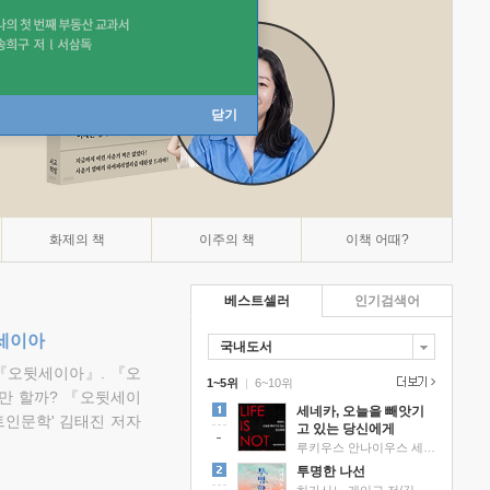
닫기
화제의 책
이주의 책
이책 어때?
베스트셀러
인기검색어
뒷세이아
국내도서
『오뒷세이아』. 『오
1~5위
|
6~10위
만 할까? 『오뒷세이
세네카, 오늘을 빼앗기
트인문학' 김태진 저자
고 있는 당신에게
루키우스 안나이우스 세네카 저/하와이 대저택 편역
투명한 나선