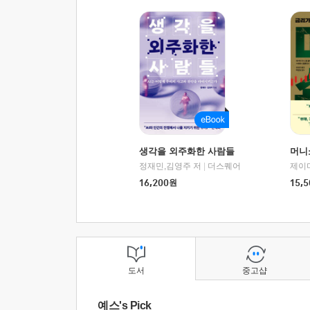
생각을 외주화한 사람들
머니
정재민,김영주 저
|
더스퀘어
16,200
원
15,5
도서
중고샵
예스's Pick