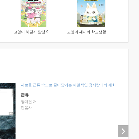
고양이 해결사 깜냥 9
고양이 제제의 학교생활 1 : 초등학생이 이렇게 힘들 줄이야
서로를 급류 속으로 끌어당기는 파멸적인 첫사랑과의 재회
급류
정대건 저
민음사