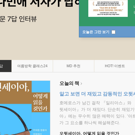
오늘은 그만 보기
7답
여름방학 클래스24
MD 추천
HOT! 이벤트
오늘의 책
알고 보면 더 재밌고 감동적인 오
호메로스가 남긴 걸작 『일리아스』와 
뒷세이아』가 더 재밌다. 단순히 재밌기
아』에는 무수히 많은 매력이 있다. '아
가 그 요소를 하나씩 해설해준다.
오뒷세이아, 어떻게 읽을 것인가