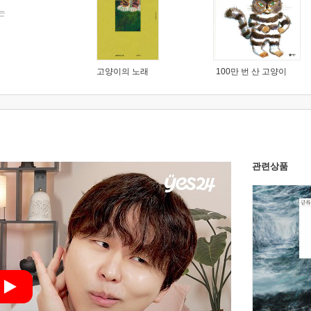
는
고양이의 노래
100만 번 산 고양이
관련상품