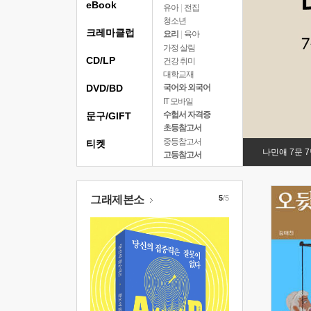
eBook
유아
|
전집
청소년
크레마클럽
요리
|
육아
가정 살림
CD/LP
건강 취미
대학교재
DVD/BD
국어와 외국어
IT 모바일
수험서 자격증
문구/GIFT
초등참고서
중등참고서
티켓
나민애 7문 
고등참고서
그래제본소
5
/5