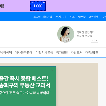
로그인
회원가입
마이페이지
카트
주문/배송
고객센터
Gl
름방학혜택
예사단독판매
이달의사은품
특가할인
추천도서
대량/법인