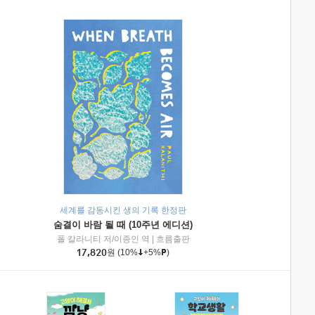
세계를 감동시킨 생의 기록 한정판
숨결이 바람 될 때 (10주년 에디션)
|
미래엔아이세움
폴 칼라니티 저/이종인 역
|
흐름출판
17,820
원
(10%
+5%
)