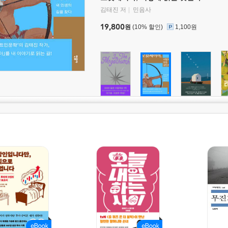
김태진 저
민음사
19,800
원
(10% 할인)
1,100원