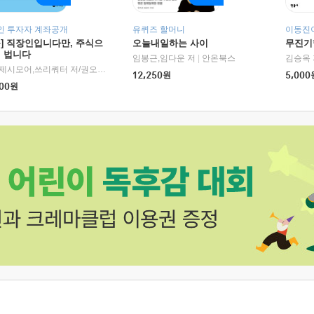
인 투자자 계좌공개
유퀴즈 할머니
이동진이
독] 직장인입니다만, 주식으
오늘내일하는 사이
무진기행
더 법니다
RHK)
임봉근,임다운 저
|
안온북스
김승옥 
서정,제시모어,쓰리쿼터 저/권오태,시그널리포트 편
|
경이로움
12,250
원
5,000
00
원