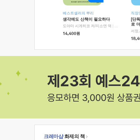
베스트셀러의 뿌리
직장
생각에도 산책이 필요하다
[단
로 
도야마 시게히코 저/지소연 역
|
알에이치코리아(
14,400
원
18,4
크레마샵
화제의 책