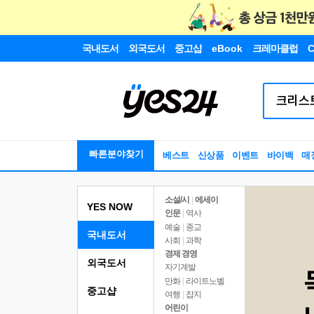
국내도서
외국도서
중고샵
eBook
크레마클럽
C
빠른분야찾기
베스트
신상품
이벤트
바이백
매
소설/시
|
에세이
YES NOW
인문
|
역사
예술
|
종교
국내도서
사회
|
과학
경제 경영
외국도서
자기계발
만화
|
라이트노벨
중고샵
여행
|
잡지
어린이