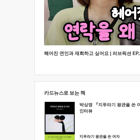
헤어진 연인과 재회하고 싶어요 | 러브픽션 EP.2
카드뉴스로 보는 책
박상영 『지푸라기 왕관을 쓴 
인터뷰
지푸라기 왕관을 쓴 여자