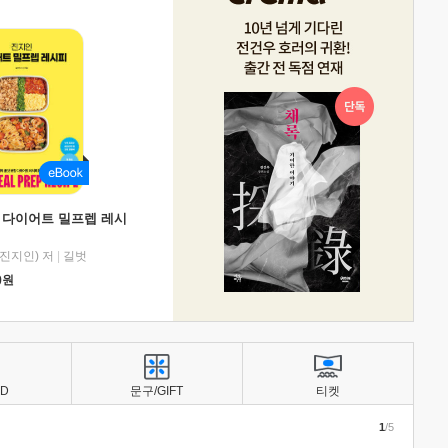
 다이어트 밀프렙 레시
진지인) 저
|
길벗
0
원
BD
문구/GIFT
티켓
1
/5