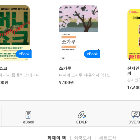
쇼크
쓰가루
진지인
피
제이미 러시,톰 올릭,스테파니 플랜더스 편저/임경은 역/박정호 감수
다자이 오사무 저/유숙자 역
|
교보문고
|
민음사
김지인(
00
원
9,100
원
17,60
eBook
CD/LP
DVD/
화제의 책
외국도서
세트도서