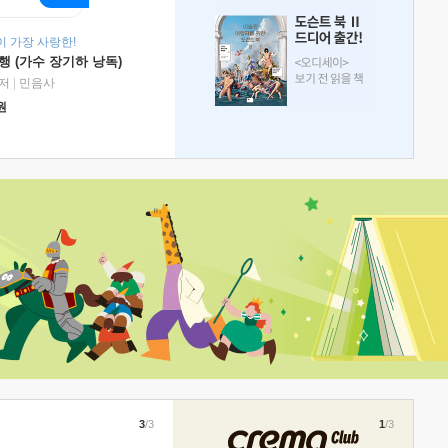
 가장 사랑한!
 (가수 장기하 낭독)
저
|
민음사
원
3
/3
1
/3