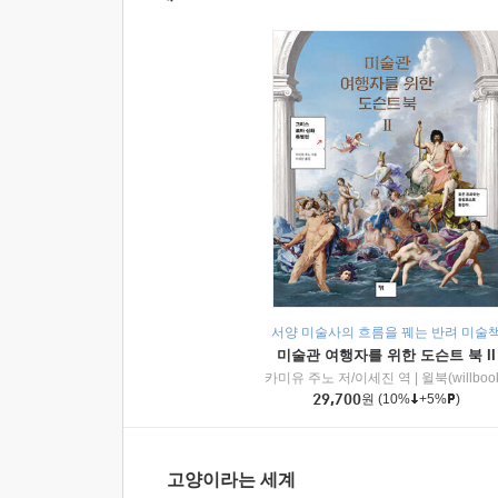
서양 미술사의 흐름을 꿰는 반려 미술
미술관 여행자를 위한 도슨트 북 II
카미유 주노 저/이세진 역
|
윌북(willboo
29,700
원
(10%
+5%
)
고양이라는 세계