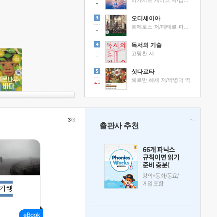
히가시노 게이고 저/김선영 역
오디세이아
호메로스 저/페테르 파울 루벤스 그림/박문재 역
독서의 기술
고명환 저
싯다르타
헤르만 헤세 저/박병덕 역
1
3
/3
출판사 추천