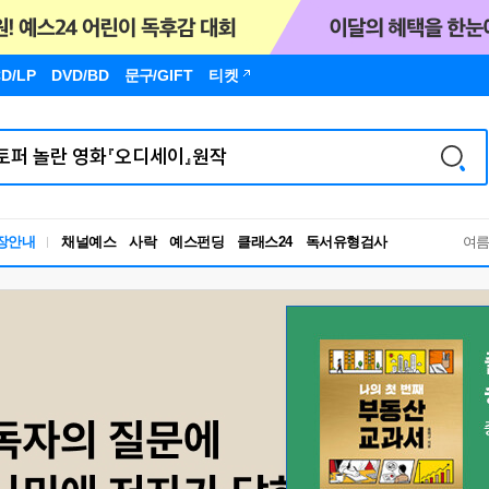
D/LP
DVD/BD
문구
/GIFT
티켓
장안내
채널예스
사락
예스펀딩
클래스24
독서유형검사
여
RBTI Lab
독서유형검사