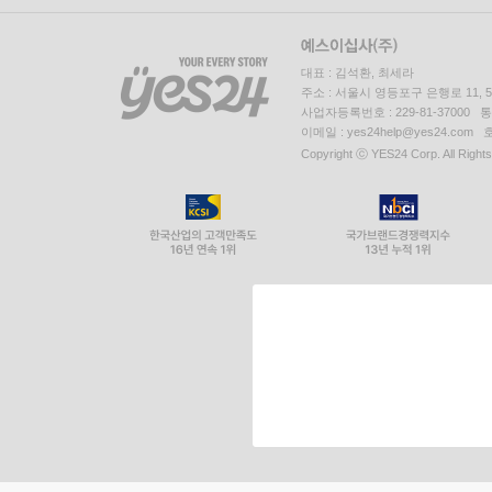
대표 : 김석환, 최세라
주소 : 서울시 영등포구 은행로 11,
사업자등록번호 : 229-81-37000 
이메일 : yes24help@yes24.c
Copyright ⓒ YES24 Corp. All Right