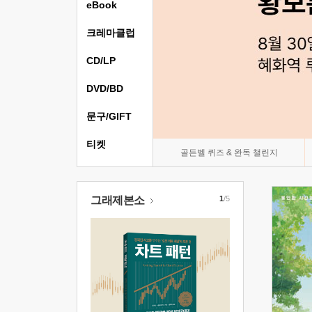
eBook
크레마클럽
CD/LP
DVD/BD
문구/GIFT
티켓
골든벨 퀴즈 & 완독 챌린지
그래제본소
1
/5