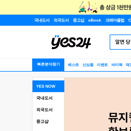
국내도서
외국도서
중고샵
eBook
크레마클럽
C
빠른분야찾기
베스트
신상품
이벤트
바이백
매
YES NOW
국내도서
외국도서
중고샵