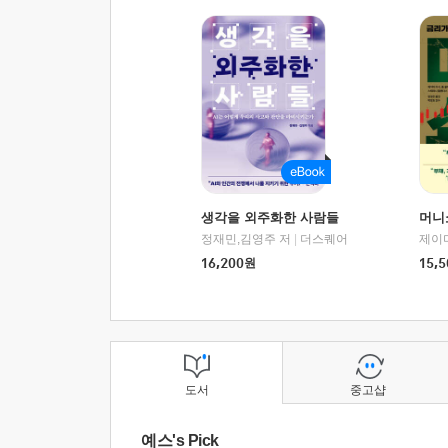
생각을 외주화한 사람들
머니
정재민,김영주 저
|
더스퀘어
16,200
원
15,5
도서
중고샵
예스's Pick