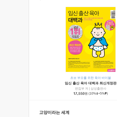
초보 부모를 위한 육아 바이블
임신 출산 육아 대백과 최신개정판
편집부 저
|
삼성출판사
17,550
원
(10%
+5%
)
고양이라는 세계