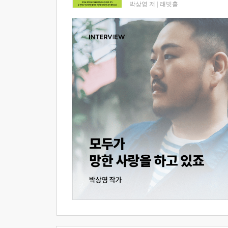
박상영 저
|
래빗홀