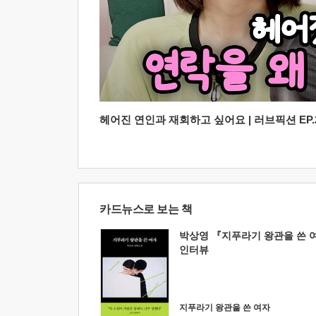
헤어진 연인과 재회하고 싶어요 | 러브픽션 EP.2
카드뉴스로 보는 책
박상영 『지푸라기 왕관을 쓴 
인터뷰
지푸라기 왕관을 쓴 여자