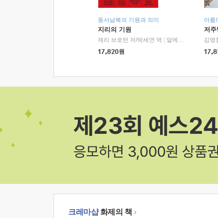
동서남북의 기원과 의미
아름
지리의 기원
저주
제리 브로턴 저/박세연 역
|
알에이치코리아(RHK)
김명
17,820
원
17,8
크레마샵
화제의 책