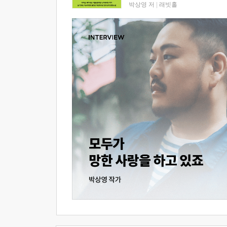
박상영 저
|
래빗홀