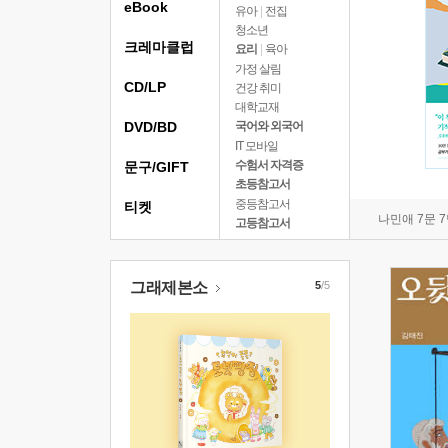
eBook
유아
|
전집
청소년
크레마클럽
요리
|
육아
가정 살림
CD/LP
건강 취미
대학교재
DVD/BD
국어와 외국어
IT 모바일
수험서 자격증
문구/GIFT
초등참고서
중등참고서
티켓
나민애 7문 
고등참고서
그래제본소
5
/5