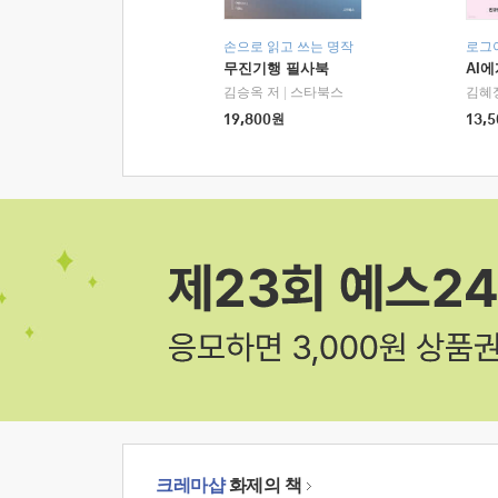
손으로 읽고 쓰는 명작
로그
무진기행 필사북
AI
김승옥 저
|
스타북스
김혜
19,800
원
13,5
크레마샵
화제의 책