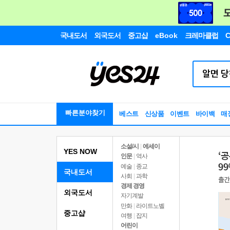
국내도서
외국도서
중고샵
eBook
크레마클럽
C
빠른분야찾기
베스트
신상품
이벤트
바이백
매
소설/시
|
에세이
YES NOW
인문
|
역사
예술
|
종교
국내도서
사회
|
과학
경제 경영
외국도서
자기계발
만화
|
라이트노벨
중고샵
여행
|
잡지
어린이