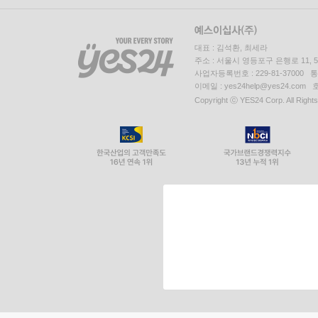
대표 : 김석환, 최세라
주소 : 서울시 영등포구 은행로 11,
사업자등록번호 : 229-81-37000 
이메일 : yes24help@yes24.c
Copyright ⓒ YES24 Corp. All Right