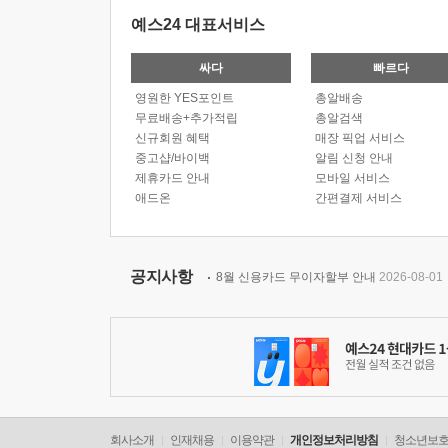
예스24 대표서비스
싸다
빠르다
영원한 YES포인트
총알배송
무료배송+추가적립
총알검색
신규회원 혜택
매장 픽업 서비스
중고샵/바이백
알림 신청 안내
제휴카드 안내
모바일 서비스
애드온
간편결제 서비스
공지사항
8월 신용카드 무이자할부 안내
2026-08-01
회사소개
인재채용
이용약관
개인정보처리방침
청소년보