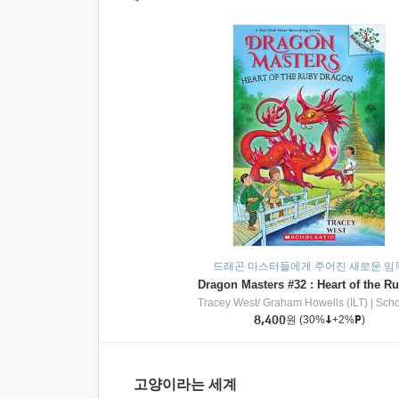
드래곤 마스터들에게 주어진 새로운 임
Tracey West/ Graham Howells (ILT)
|
Scholasti
8,400
원
(30%
+2%
)
고양이라는 세계