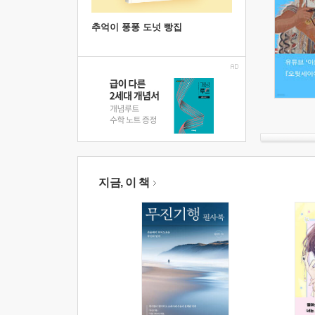
추억이 퐁퐁 도넛 빵집
지금, 이 책