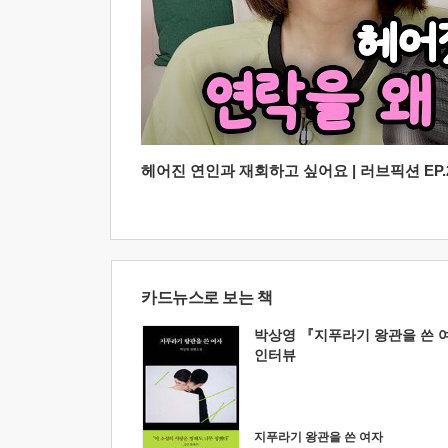
헤어진 연인과 재회하고 싶어요 | 러브픽션 EP.2
카드뉴스로 보는 책
박상영 『지푸라기 왕관을 쓴 
인터뷰
지푸라기 왕관을 쓴 여자