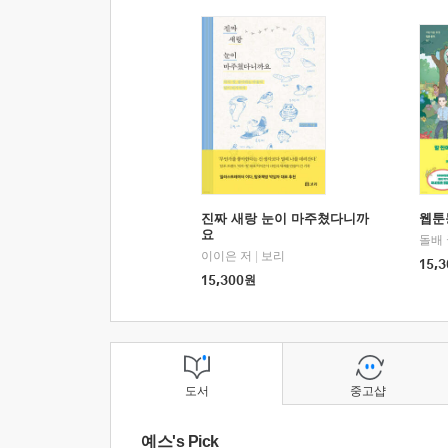
진짜 새랑 눈이 마주쳤다니까
웹툰
요
돌배
이이은 저
|
보리
15,3
15,300
원
도서
중고샵
예스's Pick