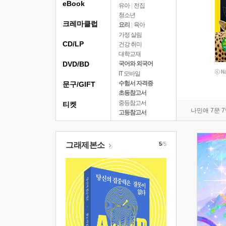
eBook
유아
|
전집
청소년
크레마클럽
요리
|
육아
가정 살림
CD/LP
건강 취미
대학교재
DVD/BD
국어와 외국어
IT 모바일
수험서 자격증
문구/GIFT
초등참고서
중등참고서
티켓
나민애 7문 
고등참고서
그래제본소
5
/5