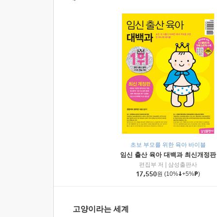
초보 부모를 위한 육아 바이블
임신 출산 육아 대백과 최신개정판
편집부 저
|
삼성출판사
17,550
원
(10%
+5%
)
고양이라는 세계