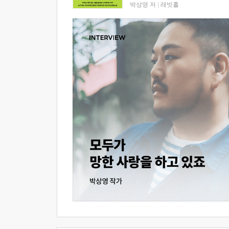
박상영 저
|
래빗홀