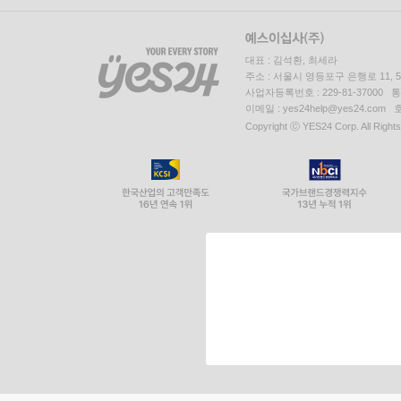
대표 : 김석환, 최세라
주소 : 서울시 영등포구 은행로 11,
사업자등록번호 : 229-81-37000 
이메일 : yes24help@yes24.c
Copyright ⓒ YES24 Corp. All Right