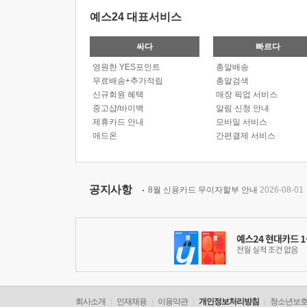
예스24 대표서비스
싸다
빠르다
영원한 YES포인트
총알배송
무료배송+추가적립
총알검색
신규회원 혜택
매장 픽업 서비스
중고샵/바이백
알림 신청 안내
제휴카드 안내
모바일 서비스
애드온
간편결제 서비스
공지사항
8월 신용카드 무이자할부 안내
2026-08-01
회사소개
인재채용
이용약관
개인정보처리방침
청소년보