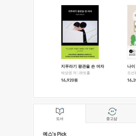
지푸라기 왕관을 쓴 여자
나이 
박상영 저
|
래빗홀
조선
16,920
원
16,2
도서
중고샵
예스's Pick