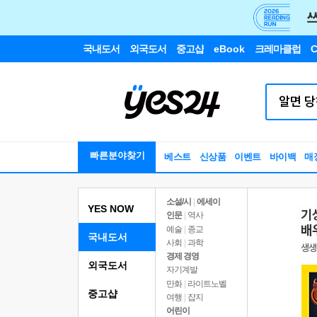
국내도서
외국도서
중고샵
eBook
크레마클럽
C
빠른분야찾기
베스트
신상품
이벤트
바이백
매
소설/시
|
에세이
YES NOW
인문
|
역사
예술
|
종교
국내도서
사회
|
과학
경제 경영
외국도서
자기계발
만화
|
라이트노벨
중고샵
여행
|
잡지
어린이