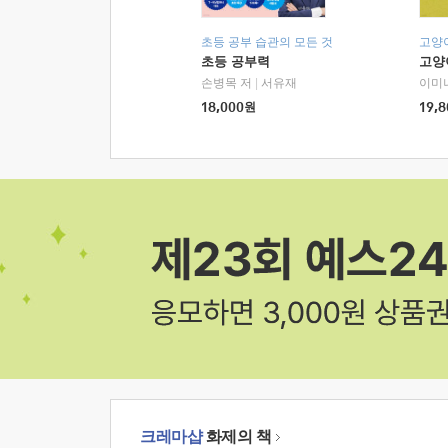
초등 공부 습관의 모든 것
고양
초등 공부력
고양
손병목 저
|
서유재
이미
18,000
원
19,8
크레마샵
화제의 책