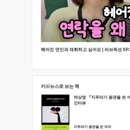
헤어진 연인과 재회하고 싶어요 | 러브픽션 EP.2
카드뉴스로 보는 책
박상영 『지푸라기 왕관을 쓴 
인터뷰
지푸라기 왕관을 쓴 여자