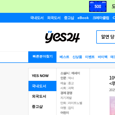
국내도서
외국도서
중고샵
eBook
크레마클럽
C
빠른분야찾기
베스트
신상품
이벤트
바이백
매
소설/시
|
에세이
YES NOW
인문
|
역사
예술
|
종교
국내도서
사회
|
과학
경제 경영
외국도서
자기계발
만화
|
라이트노벨
중고샵
여행
|
잡지
어린이