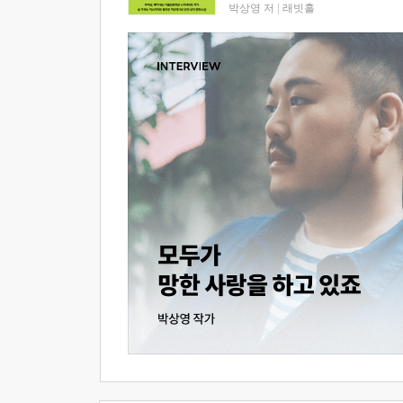
박상영 저
|
래빗홀