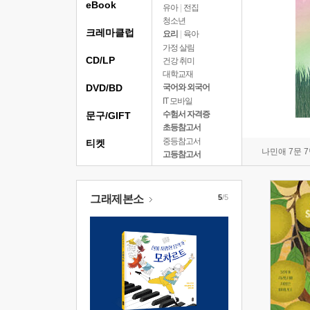
eBook
유아
|
전집
청소년
크레마클럽
요리
|
육아
가정 살림
CD/LP
건강 취미
대학교재
DVD/BD
국어와 외국어
IT 모바일
수험서 자격증
문구/GIFT
초등참고서
중등참고서
티켓
나민애 7문 
고등참고서
그래제본소
5
/5