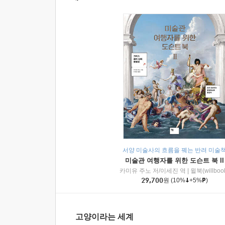
서양 미술사의 흐름을 꿰는 반려 미술
미술관 여행자를 위한 도슨트 북 II
카미유 주노 저/이세진 역
|
윌북(willboo
29,700
원
(10%
+5%
)
고양이라는 세계