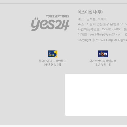
대표 : 김석환, 최세라
주소 : 서울시 영등포구 은행로 11,
사업자등록번호 : 229-81-37000 
이메일 : yes24help@yes24.c
Copyright ⓒ YES24 Corp. All Right