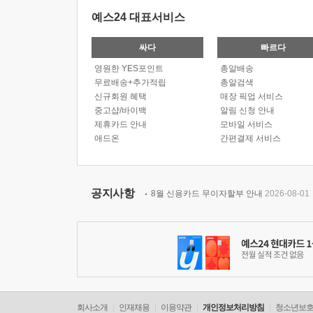
예스24 대표서비스
싸다
빠르다
영원한 YES포인트
총알배송
무료배송+추가적립
총알검색
신규회원 혜택
매장 픽업 서비스
중고샵/바이백
알림 신청 안내
제휴카드 안내
모바일 서비스
애드온
간편결제 서비스
공지사항
8월 신용카드 무이자할부 안내
2026-08-01
회사소개
인재채용
이용약관
개인정보처리방침
청소년보