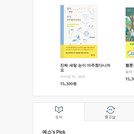
진짜 새랑 눈이 마주쳤다니까
웹툰
요
돌배
이이은 저
|
보리
15,3
15,300
원
도서
중고샵
예스's Pick