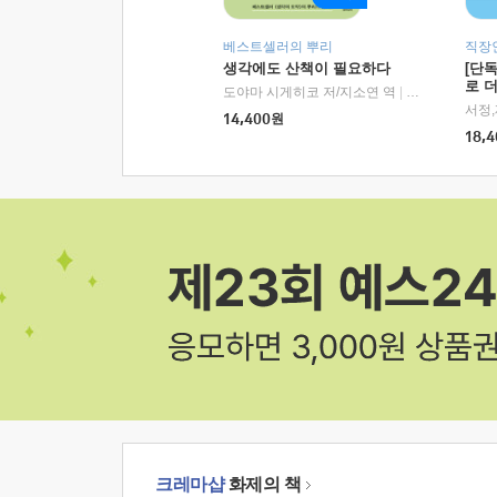
베스트셀러의 뿌리
직장
생각에도 산책이 필요하다
[단
로 
도야마 시게히코 저/지소연 역
|
알에이치코리아(
14,400
원
18,4
크레마샵
화제의 책