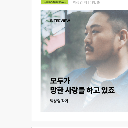
박상영 저
|
래빗홀