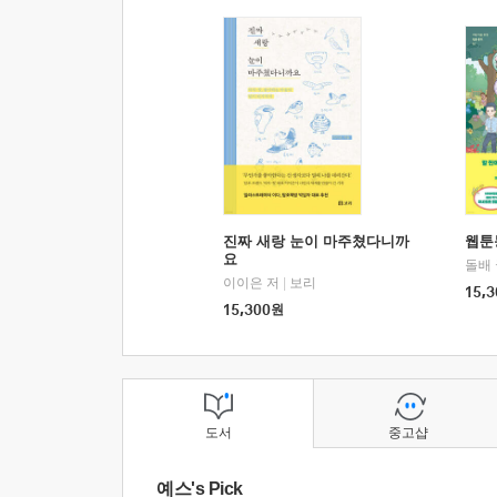
진짜 새랑 눈이 마주쳤다니까
웹툰
요
돌배
이이은 저
|
보리
15,3
15,300
원
도서
중고샵
예스's Pick