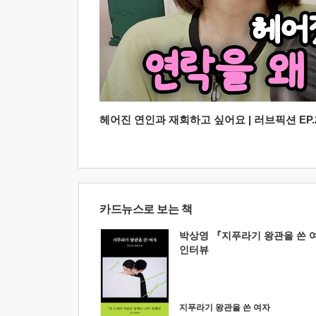
헤어진 연인과 재회하고 싶어요 | 러브픽션 EP.2
카드뉴스로 보는 책
박상영 『지푸라기 왕관을 쓴 
인터뷰
지푸라기 왕관을 쓴 여자