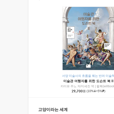
서양 미술사의 흐름을 꿰는 반려 미술
미술관 여행자를 위한 도슨트 북 II
카미유 주노 저/이세진 역
|
윌북(willboo
29,700
원
(10%
+5%
)
고양이라는 세계