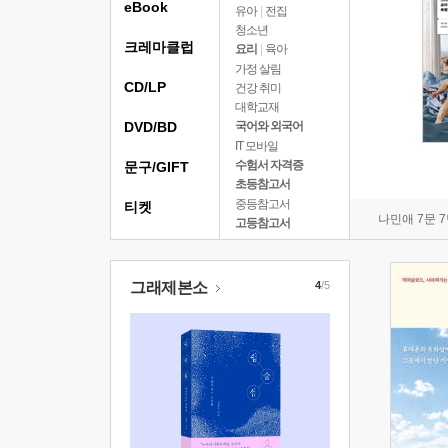
eBook
유아
|
전집
청소년
크레마클럽
요리
|
육아
가정 살림
CD/LP
건강 취미
대학교재
DVD/BD
국어와 외국어
IT 모바일
수험서 자격증
문구/GIFT
초등참고서
중등참고서
티켓
나민애 7문 
고등참고서
그래제본소
4
/5