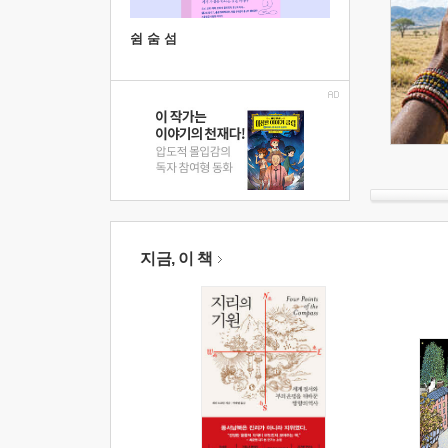
쉼 숨 섬
지금, 이 책