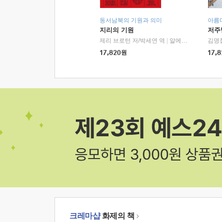
동서남북의 기원과 의미
아름
지리의 기원
저주
제리 브로턴 저/박세연 역
|
알에이치코리아(RHK)
김명
17,820
원
17,8
크레마샵
화제의 책