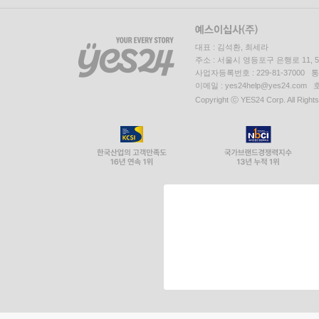
대표 : 김석환, 최세라
주소 : 서울시 영등포구 은행로 11,
사업자등록번호 : 229-81-37000 
이메일 : yes24help@yes24.c
Copyright ⓒ YES24 Corp. All Right