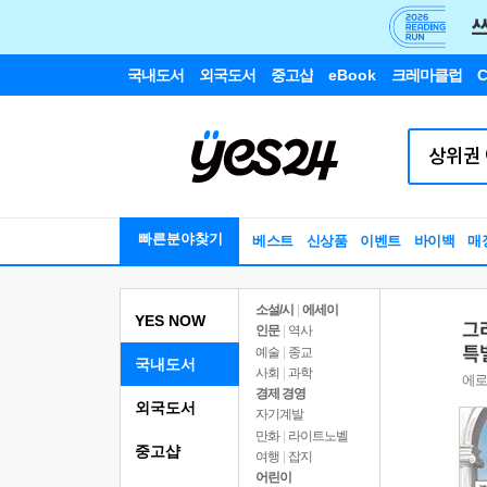
국내도서
외국도서
중고샵
eBook
크레마클럽
C
빠른분야찾기
베스트
신상품
이벤트
바이백
매
소설/시
|
에세이
YES NOW
인문
|
역사
예술
|
종교
국내도서
사회
|
과학
경제 경영
외국도서
자기계발
만화
|
라이트노벨
중고샵
여행
|
잡지
어린이