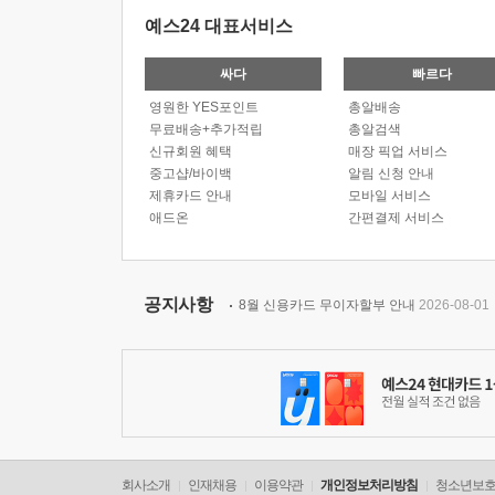
예스24 대표서비스
싸다
빠르다
영원한 YES포인트
총알배송
무료배송+추가적립
총알검색
신규회원 혜택
매장 픽업 서비스
중고샵/바이백
알림 신청 안내
제휴카드 안내
모바일 서비스
애드온
간편결제 서비스
공지사항
8월 신용카드 무이자할부 안내
2026-08-01
회사소개
인재채용
이용약관
개인정보처리방침
청소년보