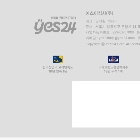
대표 : 김석환, 최세라
주소 : 서울시 영등포구 은행로 11,
사업자등록번호 : 229-81-37000 
이메일 : yes24help@yes24.c
Copyright ⓒ YES24 Corp. All Right