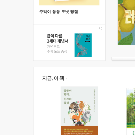
추억이 퐁퐁 도넛 빵집
지금, 이 책