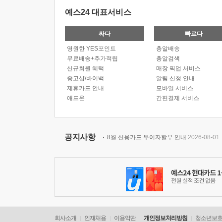
예스24 대표서비스
싸다
빠르다
영원한 YES포인트
총알배송
무료배송+추가적립
총알검색
신규회원 혜택
매장 픽업 서비스
중고샵/바이백
알림 신청 안내
제휴카드 안내
모바일 서비스
애드온
간편결제 서비스
공지사항
8월 신용카드 무이자할부 안내
2026-08-01
회사소개
인재채용
이용약관
개인정보처리방침
청소년보