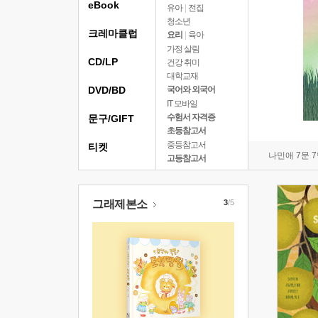
eBook
유아
|
전집
청소년
크레마클럽
요리
|
육아
가정 살림
CD/LP
건강 취미
대학교재
DVD/BD
국어와 외국어
IT 모바일
수험서 자격증
문구/GIFT
초등참고서
중등참고서
티켓
나민애 7문 
고등참고서
그래제본소
3
/5