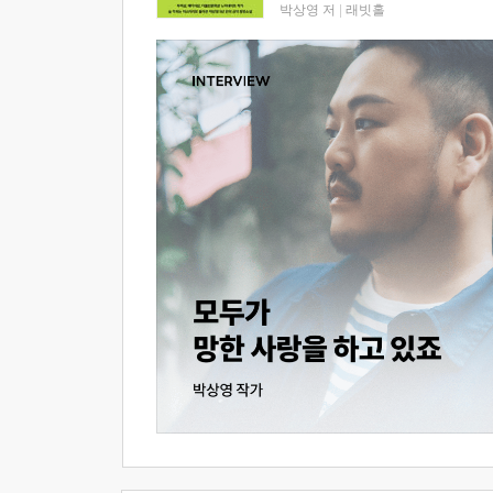
박상영 저
|
래빗홀