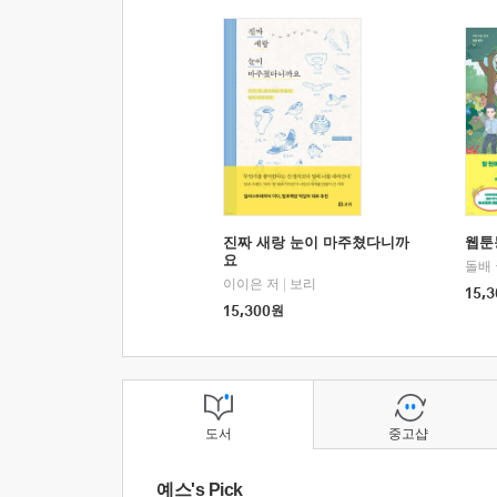
진짜 새랑 눈이 마주쳤다니까
웹툰
요
돌배
이이은 저
|
보리
15,3
15,300
원
도서
중고샵
예스's Pick