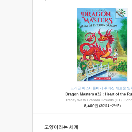
드래곤 마스터들에게 주어진 새로운 임
Tracey West/ Graham Howells (ILT)
|
Scholasti
8,400
원
(30%
+2%
)
고양이라는 세계