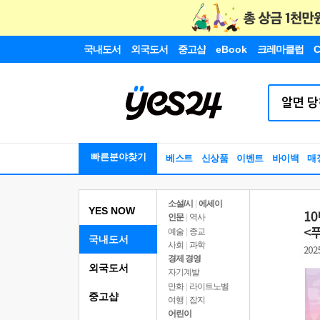
국내도서
외국도서
중고샵
eBook
크레마클럽
C
빠른분야찾기
베스트
신상품
이벤트
바이백
매
소설/시
|
에세이
YES NOW
인문
|
역사
예술
|
종교
국내도서
사회
|
과학
경제 경영
외국도서
자기계발
만화
|
라이트노벨
중고샵
여행
|
잡지
어린이