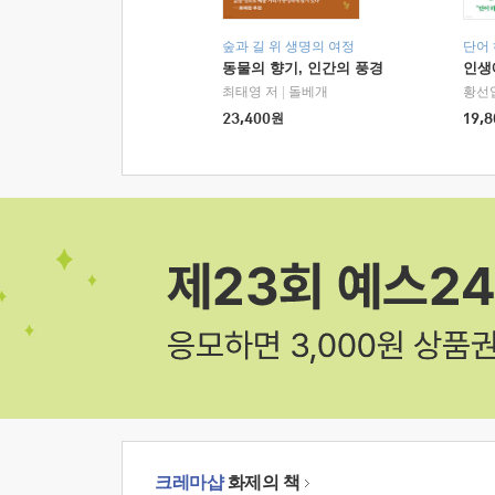
숲과 길 위 생명의 여정
단어
동물의 향기, 인간의 풍경
인생
최태영 저
|
돌베개
황선
23,400
원
19,8
크레마샵
화제의 책