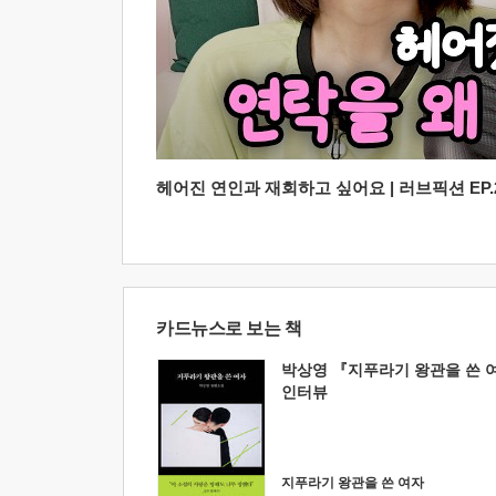
헤어진 연인과 재회하고 싶어요 | 러브픽션 EP.2
카드뉴스로 보는 책
박상영 『지푸라기 왕관을 쓴 
인터뷰
지푸라기 왕관을 쓴 여자