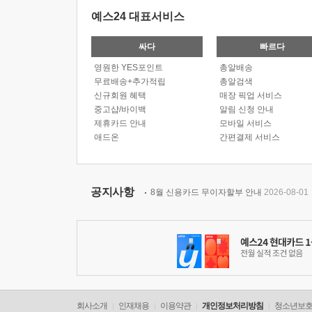
예스24 대표서비스
싸다
빠르다
영원한 YES포인트
총알배송
무료배송+추가적립
총알검색
신규회원 혜택
매장 픽업 서비스
중고샵/바이백
알림 신청 안내
제휴카드 안내
모바일 서비스
애드온
간편결제 서비스
공지사항
8월 신용카드 무이자할부 안내
2026-08-01
회사소개
인재채용
이용약관
개인정보처리방침
청소년보