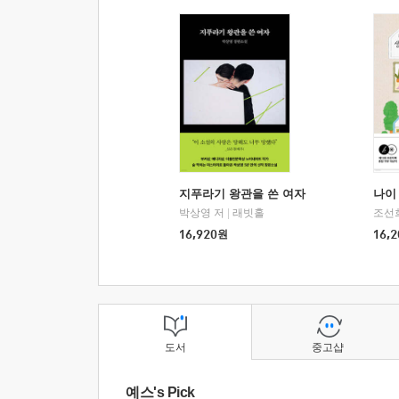
지푸라기 왕관을 쓴 여자
나이 
박상영 저
|
래빗홀
조선
16,920
원
16,2
도서
중고샵
예스's Pick