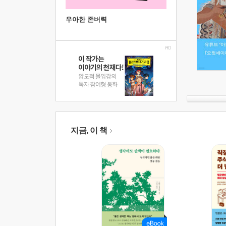
우아한 존버력
지금, 이 책