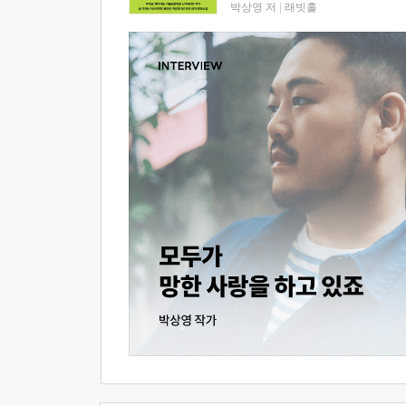
박상영 저
|
래빗홀