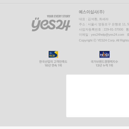
대표 : 김석환, 최세라
주소 : 서울시 영등포구 은행로 11,
사업자등록번호 : 229-81-37000 
이메일 : yes24help@yes24.c
Copyright ⓒ YES24 Corp. All Right