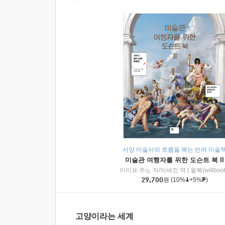
서양 미술사의 흐름을 꿰는 반려 미술
미술관 여행자를 위한 도슨트 북 II
카미유 주노 저/이세진 역
|
윌북(willboo
29,700
원
(10%
+5%
)
고양이라는 세계