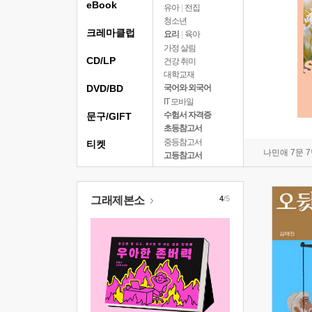
eBook
유아
|
전집
청소년
크레마클럽
요리
|
육아
가정 살림
CD/LP
건강 취미
대학교재
DVD/BD
국어와 외국어
IT 모바일
수험서 자격증
문구/GIFT
초등참고서
중등참고서
티켓
나민애 7문 
고등참고서
그래제본소
4
/5