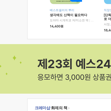
베스트셀러의 뿌리
직장
생각에도 산책이 필요하다
[단
로 
도야마 시게히코 저/지소연 역
|
알에이치코리아(
14,400
원
18,4
크레마샵
화제의 책