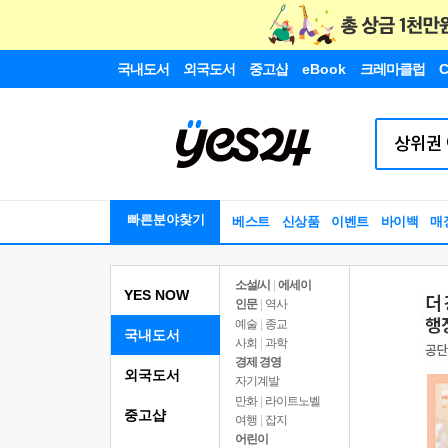
국내도서
외국도서
중고샵
eBook
크레마클럽
C
빠른분야찾기
베스트
신상품
이벤트
바이백
매
소설/시
|
에세이
YES NOW
인문
|
역사
예술
|
종교
국내도서
사회
|
과학
경제 경영
외국도서
자기계발
만화
|
라이트노벨
중고샵
여행
|
잡지
어린이