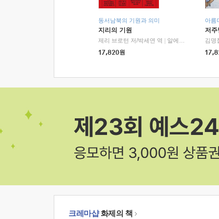
동서남북의 기원과 의미
아름
지리의 기원
저주
제리 브로턴 저/박세연 역
|
알에이치코리아(RHK)
김명
17,820
원
17,8
크레마샵
화제의 책