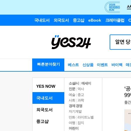
국내도서
외국도서
중고샵
eBook
크레마클럽
C
빠른분야찾기
베스트
신상품
이벤트
바이백
매
소설/시
|
에세이
YES NOW
인문
|
역사
예술
|
종교
국내도서
사회
|
과학
경제 경영
외국도서
자기계발
만화
|
라이트노벨
중고샵
여행
|
잡지
어린이