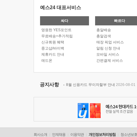
예스24 대표서비스
싸다
빠르다
영원한 YES포인트
총알배송
무료배송+추가적립
총알검색
신규회원 혜택
매장 픽업 서비스
중고샵/바이백
알림 신청 안내
제휴카드 안내
모바일 서비스
애드온
간편결제 서비스
공지사항
8월 신용카드 무이자할부 안내
2026-08-01
회사소개
인재채용
이용약관
개인정보처리방침
청소년보