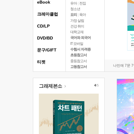
eBook
유아
|
전집
청소년
크레마클럽
요리
|
육아
가정 살림
CD/LP
건강 취미
대학교재
DVD/BD
국어와 외국어
IT 모바일
수험서 자격증
문구/GIFT
초등참고서
중등참고서
티켓
나민애 7문 
고등참고서
그래제본소
4
/5