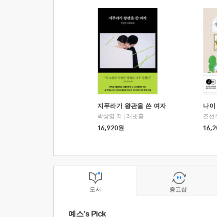
지푸라기 왕관을 쓴 여자
나이 
박상영 저
|
래빗홀
조선
16,920
원
16,2
도서
중고샵
예스's Pick