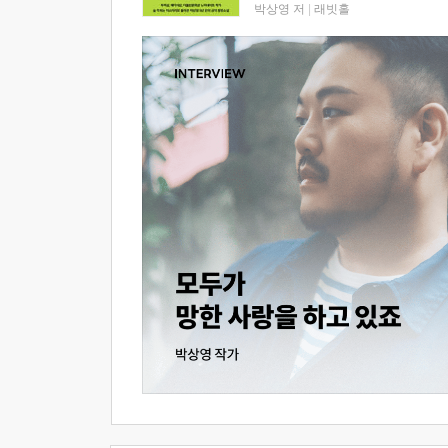
박상영 저
|
래빗홀