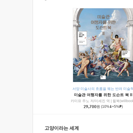
서양 미술사의 흐름을 꿰는 반려 미술
미술관 여행자를 위한 도슨트 북 II
카미유 주노 저/이세진 역
|
윌북(willboo
29,700
원
(10%
+5%
)
고양이라는 세계