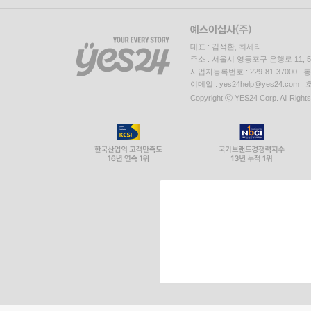
대표 : 김석환, 최세라
주소 : 서울시 영등포구 은행로 11,
사업자등록번호 : 229-81-37000 
이메일 : yes24help@yes24.c
Copyright ⓒ YES24 Corp. All Right