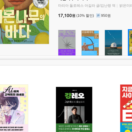
마리아 돌로레스 아길라 글/김난령 역
밝은미
17,100
원
(10% 할인)
950원