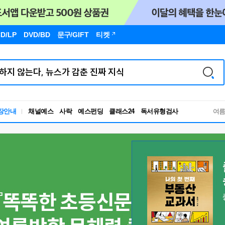
D/LP
DVD/BD
문구
/GIFT
티켓
독서유형검사
장안내
채널예스
사락
예스펀딩
클래스24
여
RBTI Lab
독서유형검사