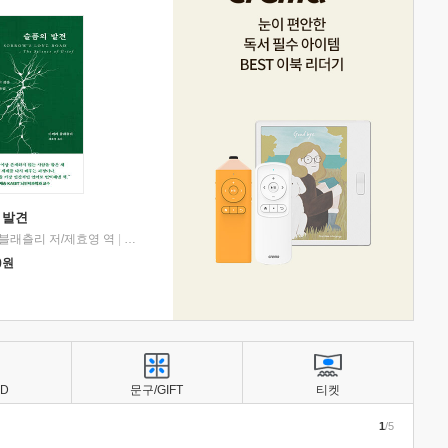
 발견
블래츨리 저/제효영 역
|
디플롯
0
원
BD
문구/GIFT
티켓
1
/5