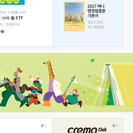
리는 시장을 사라
 사야 할 ETF
저
|
경향비피
0
원
2
/3
3
/3