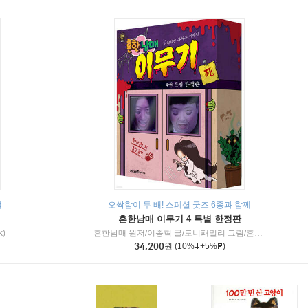
책
오싹함이 두 배! 스페셜 굿즈 6종과 함께
흔한남매 이무기 4 특별 한정판
k)
흔한남매 원저/이종혁 글/도니패밀리 그림/흔한컴퍼니 감수
34,200
원
(10%
+5%
)