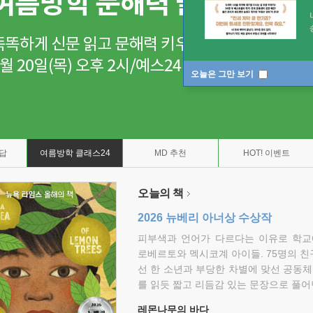
오늘은 그만 보기
7답
여름방학 클래스24
MD 추천
HOT! 이벤트
오늘의 책
2026 뉴베리 아너상 수상작
피부색과 언어가 다르다는 이유로 학교
로베르토와 멕시코계 아이들. 75명의 
선 한 소년과 부당한 차별에 맞선 공동체
를 읽듯 짧고 리듬감 있는 문장으로 풀어
레몬나무의 바다