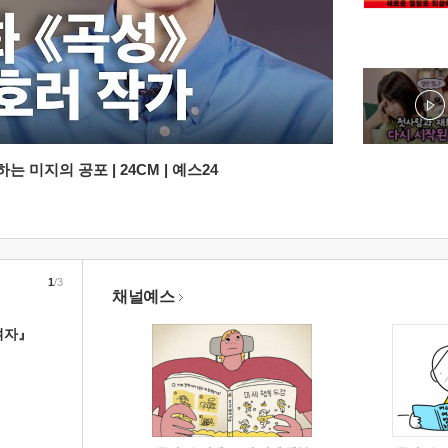
 미지의 공포 | 24CM | 예스24
1
/3
채널예스
여자』