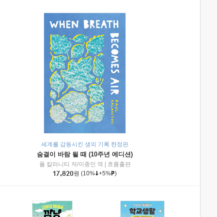
세계를 감동시킨 생의 기록 한정판
숨결이 바람 될 때 (10주년 에디션)
|
미래엔아이세움
폴 칼라니티 저/이종인 역
|
흐름출판
17,820
원
(10%
+5%
)