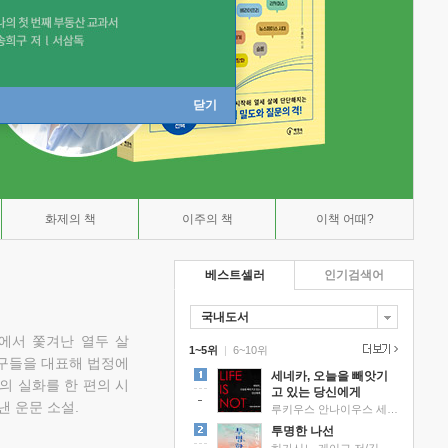
닫기
화제의 책
이주의 책
이책 어때?
베스트셀러
인기검색어
국내도서
에서 쫓겨난 열두 살
1~5위
|
6~10위
친구들을 대표해 법정에
세네카, 오늘을 빼앗기
의 실화를 한 편의 시
고 있는 당신에게
낸 운문 소설.
루키우스 안나이우스 세네카 저/하와이 대저택 편역
투명한 나선