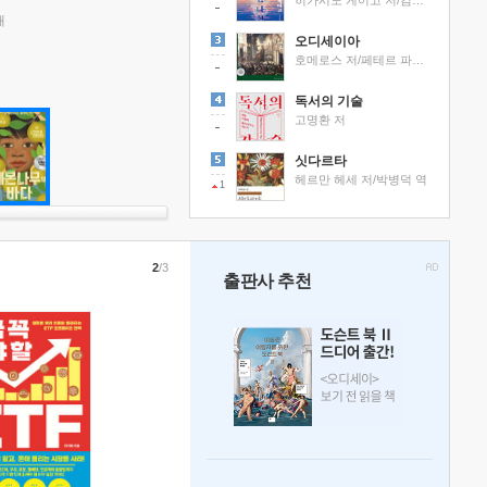
히가시노 게이고 저/김선영 역
래
오디세이아
호메로스 저/페테르 파울 루벤스 그림/박문재 역
독서의 기술
고명환 저
싯다르타
헤르만 헤세 저/박병덕 역
1
2
/3
출판사 추천