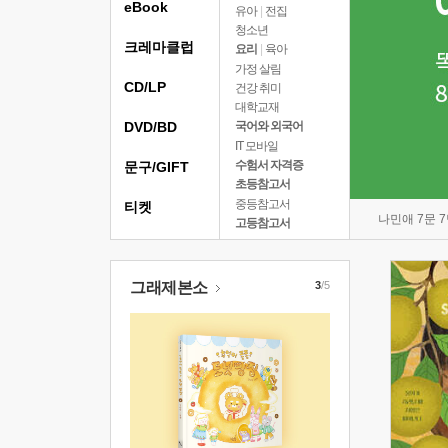
eBook
유아
|
전집
청소년
크레마클럽
요리
|
육아
가정 살림
CD/LP
건강 취미
대학교재
DVD/BD
국어와 외국어
IT 모바일
수험서 자격증
문구/GIFT
초등참고서
중등참고서
티켓
나민애 7문 
고등참고서
그래제본소
3
/5