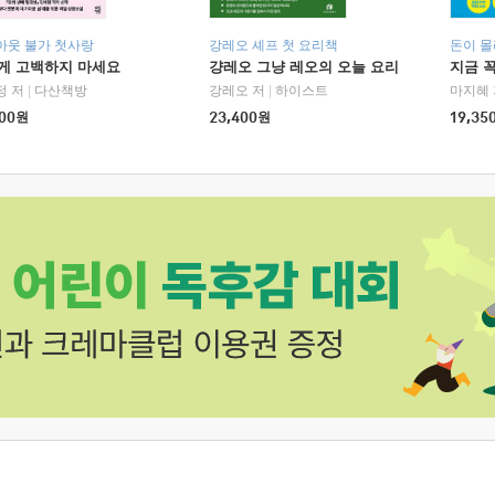
아웃 불가 첫사랑
강레오 셰프 첫 요리책
돈이 몰
에게 고백하지 마세요
걍레오 그냥 레오의 오늘 요리
지금 꼭
정 저
|
다산책방
강레오 저
|
하이스트
마지혜 
00
원
23,400
원
19,35