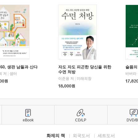
60, 생판 남들과 산다
자도 자도 피곤한 당신을 위한
슬픔의
수면 처방
희 저
|
샘터
바버라 
이준용 저
|
미래의창
00
원
17,82
18,000
원
eBook
CD/LP
DVD/
화제의 책
외국도서
세트도서