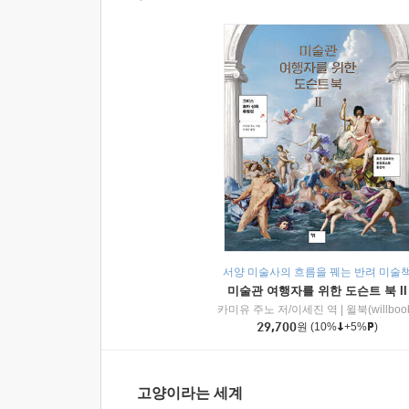
서양 미술사의 흐름을 꿰는 반려 미술
미술관 여행자를 위한 도슨트 북 II
카미유 주노 저/이세진 역
|
윌북(willboo
29,700
원
(10%
+5%
)
고양이라는 세계