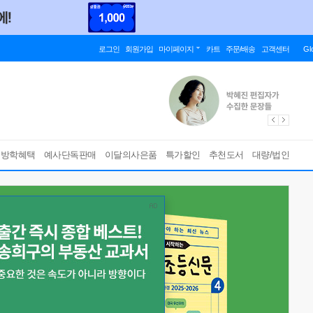
로그인
회원가입
마이페이지
카트
주문/배송
고객센터
Gl
름방학혜택
예사단독판매
이달의사은품
특가할인
추천도서
대량/법인