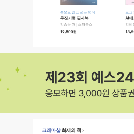
손으로 읽고 쓰는 명작
로그
무진기행 필사북
AI
김승옥 저
|
스타북스
김혜
19,800
원
13,5
크레마샵
화제의 책