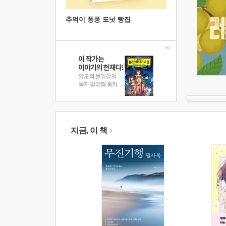
추억이 퐁퐁 도넛 빵집
지금, 이 책