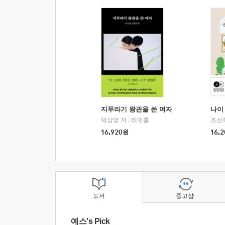
지푸라기 왕관을 쓴 여자
나이 
박상영 저
|
래빗홀
조선
16,920
원
16,2
도서
중고샵
예스's Pick