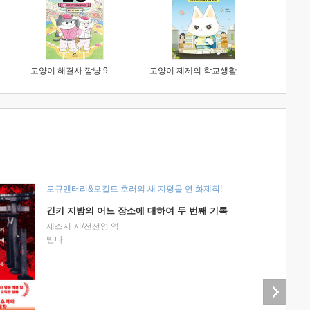
고양이 해결사 깜냥 9
고양이 제제의 학교생활 1 : 초등학생이 이렇게 힘들 줄이야
모큐멘터리&오컬트 호러의 새 지평을 연 화제작!
긴키 지방의 어느 장소에 대하여 두 번째 기록
세스지 저/전선영 역
반타