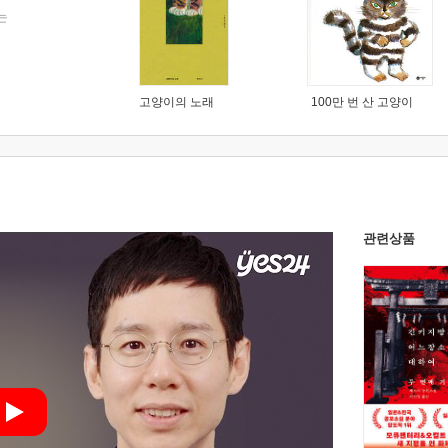
는
고양이의 노래
100만 번 산 고양이
관련상품