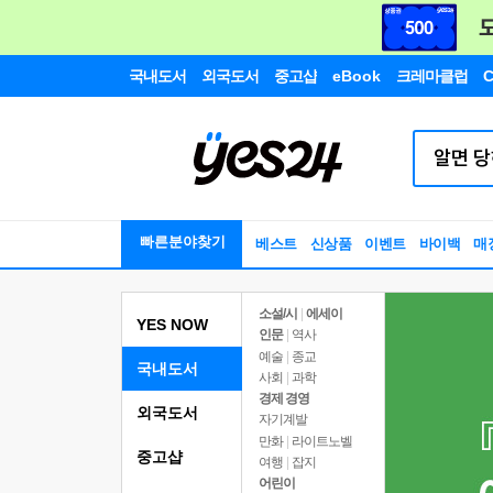
국내도서
외국도서
중고샵
eBook
크레마클럽
C
빠른분야찾기
베스트
신상품
이벤트
바이백
매
소설/시
|
에세이
YES NOW
인문
|
역사
예술
|
종교
국내도서
사회
|
과학
경제 경영
외국도서
자기계발
만화
|
라이트노벨
중고샵
여행
|
잡지
어린이