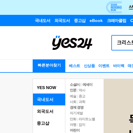
국내도서
외국도서
중고샵
eBook
크레마클럽
C
빠른분야찾기
베스트
신상품
이벤트
바이백
매
소설/시
|
에세이
YES NOW
인문
|
역사
예술
|
종교
국내도서
사회
|
과학
경제 경영
외국도서
자기계발
만화
|
라이트노벨
중고샵
여행
|
잡지
어린이