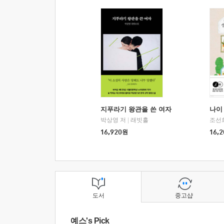
지푸라기 왕관을 쓴 여자
나이 
박상영 저
|
래빗홀
조선
16,920
원
16,2
도서
중고샵
예스's Pick