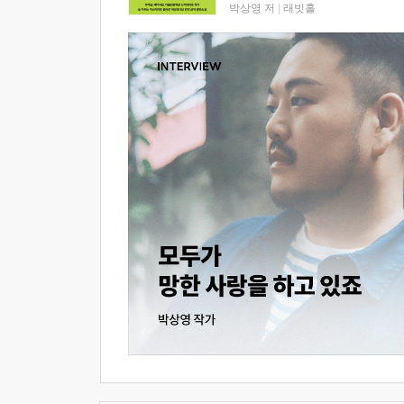
박상영 저
|
래빗홀