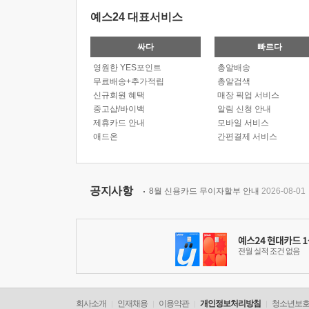
예스24 대표서비스
싸다
빠르다
영원한 YES포인트
총알배송
무료배송+추가적립
총알검색
신규회원 혜택
매장 픽업 서비스
중고샵/바이백
알림 신청 안내
제휴카드 안내
모바일 서비스
애드온
간편결제 서비스
공지사항
8월 신용카드 무이자할부 안내
2026-08-01
회사소개
인재채용
이용약관
개인정보처리방침
청소년보