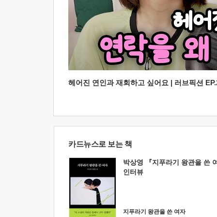
헤어진 연인과 재회하고 싶어요 | 러브픽션 EP.2
카드뉴스로 보는 책
박상영 『지푸라기 왕관을 쓴 
인터뷰
지푸라기 왕관을 쓴 여자