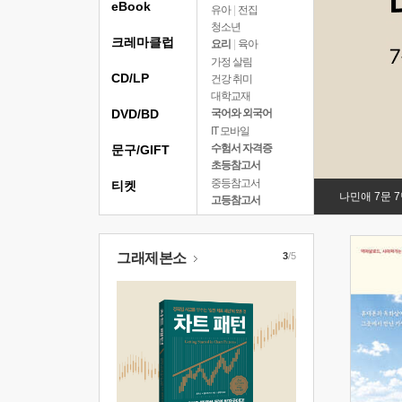
eBook
유아
|
전집
청소년
크레마클럽
요리
|
육아
가정 살림
CD/LP
건강 취미
대학교재
DVD/BD
국어와 외국어
IT 모바일
수험서 자격증
문구/GIFT
초등참고서
중등참고서
티켓
나민애 7문 
고등참고서
그래제본소
3
/5