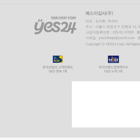
대표 : 김석환, 최세라
주소 : 서울시 영등포구 은행로 11,
사업자등록번호 : 229-81-37000 
이메일 : yes24help@yes24.c
Copyright ⓒ YES24 Corp. All Right