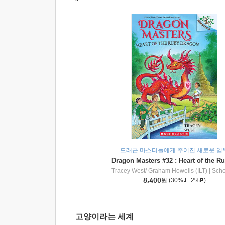
드래곤 마스터들에게 주어진 새로운 임
Tracey West/ Graham Howells (ILT)
|
Scholasti
8,400
원
(30%
+2%
)
고양이라는 세계