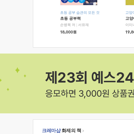
초등 공부 습관의 모든 것
고양
초등 공부력
고양
손병목 저
|
서유재
이미
18,000
원
19,8
크레마샵
화제의 책