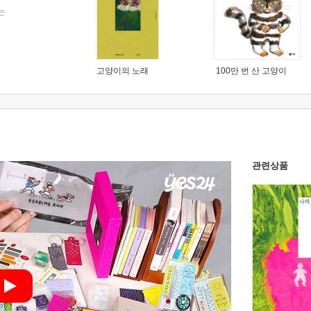
는
고양이의 노래
100만 번 산 고양이
관련상품