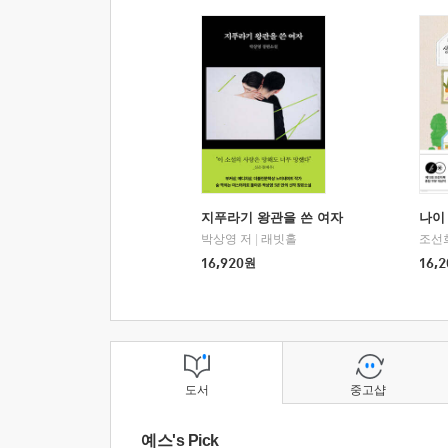
지푸라기 왕관을 쓴 여자
나이 
박상영 저
|
래빗홀
조선
16,920
원
16,2
도서
중고샵
예스's Pick