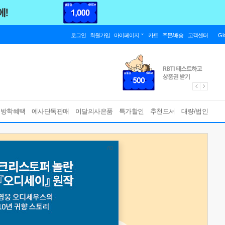
로그인
회원가입
마이페이지
카트
주문/배송
고객센터
Gl
름방학혜택
예사단독판매
이달의사은품
특가할인
추천도서
대량/법인