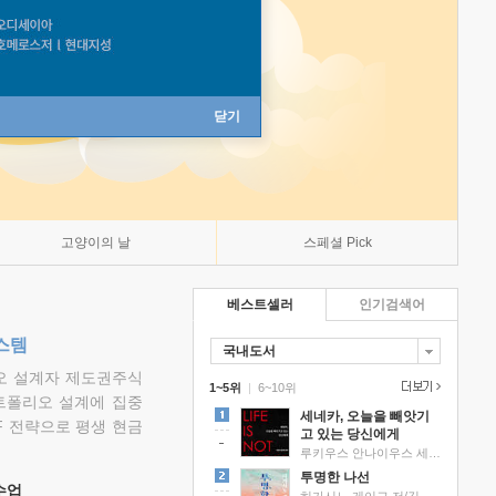
닫기
고양이의 날
스페셜 Pick
베스트셀러
인기검색어
스템
국내도서
리오 설계자 제도권주식
1~5위
|
6~10위
트폴리오 설계에 집중
세네카, 오늘을 빼앗기
F 전략으로 평생 현금
고 있는 당신에게
루키우스 안나이우스 세네카 저/하와이 대저택 편역
투명한 나선
 수업