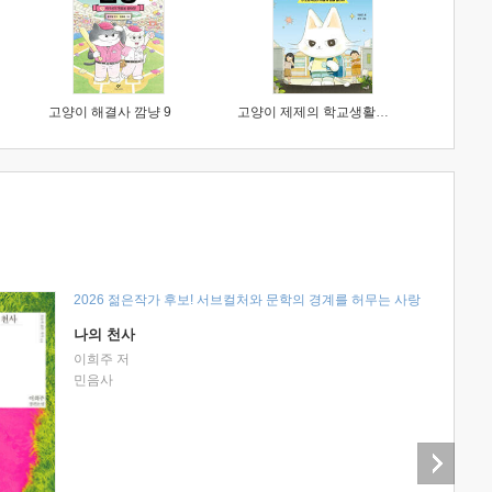
고양이 해결사 깜냥 9
고양이 제제의 학교생활 1 : 초등학생이 이렇게 힘들 줄이야
2026 젊은작가 후보! 서브컬처와 문학의 경계를 허무는 사랑
나의 천사
이희주 저
민음사