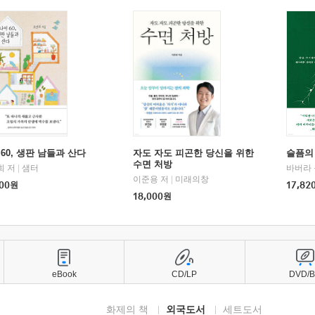
60, 생판 남들과 산다
자도 자도 피곤한 당신을 위한
슬픔의
수면 처방
희 저
|
샘터
바버라 
이준용 저
|
미래의창
00
원
17,82
18,000
원
eBook
CD/LP
DVD/
화제의 책
외국도서
세트도서