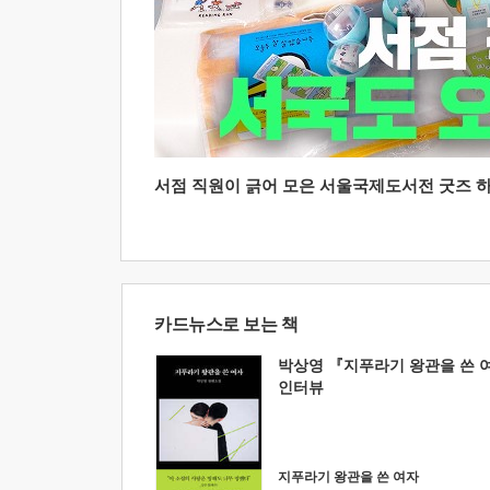
서점 직원이 긁어 모은 서울국제도서전 굿즈 하울
카드뉴스로 보는 책
박상영 『지푸라기 왕관을 쓴 
인터뷰
지푸라기 왕관을 쓴 여자