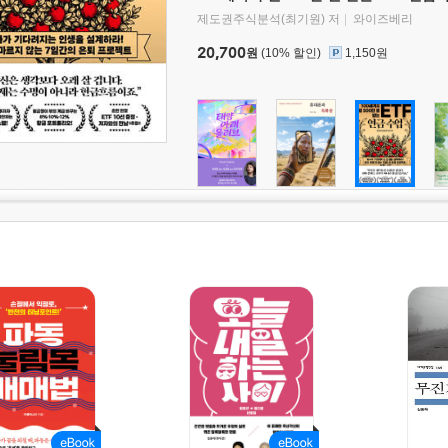
제도권주식분석(최기원) 저
와이즈베리
20,700
원
(10% 할인)
1,150원