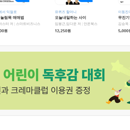
에서 익절로
유퀴즈 할머니
이동진이
 눌림목 매매법
오늘내일하는 사이
무진기행
RHK)
마스터 저
|
스마트비즈니스
임봉근,임다운 저
|
안온북스
김승옥 
00
원
12,250
원
5,000