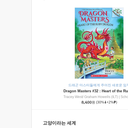
드래곤 마스터들에게 주어진 새로운 임
Tracey West/ Graham Howells (ILT)
|
Scholasti
8,400
원
(30%
+2%
)
고양이라는 세계