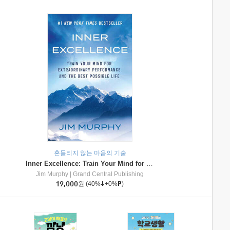
흔들리지 않는 마음의 기술
Inner Excellence: Train Your Mind for Extraordinary Performance and the Best Possible Life
Jim Murphy
|
Grand Central Publishing
19,000
원
(40%
+0%
)