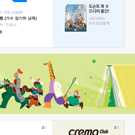
 가장 사랑한!
 (가수 장기하 낭독)
저
|
민음사
원
2
/3
2
/3