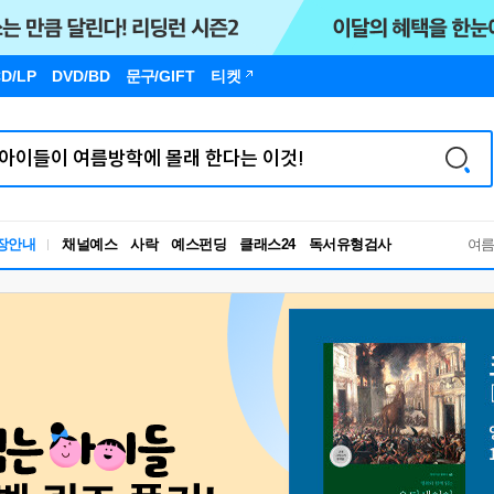
D/LP
DVD/BD
문구
/GIFT
티켓
독서유형검사
장안내
채널예스
사락
예스펀딩
클래스24
여
RBTI Lab
독서유형검사