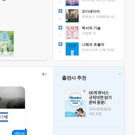
히가시노 게이고 저/김선영 역
오디세이아
호메로스 저/페테르 파울 루벤스 그림/박문재 역
독서의 기술
고명환 저
니체의 초월자
프리드리히 니체 저/김철 편역
3
/3
출판사 추천