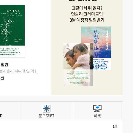
 발견
블래츨리 저/제효영 역
|
디플롯
0
원
BD
문구/GIFT
티켓
3
/5