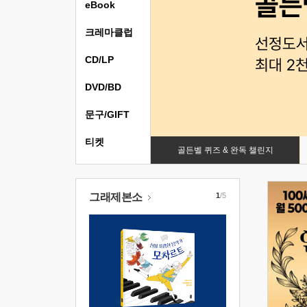
eBook
크레마클럽
CD/LP
DVD/BD
문구/GIFT
티켓
골든벨 퀴즈 & 완독 챌린지
그래제본소
1
/5