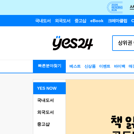
국내도서
외국도서
중고샵
eBook
크레마클럽
C
빠른분야찾기
베스트
신상품
이벤트
바이백
매
YES NOW
국내도서
외국도서
중고샵