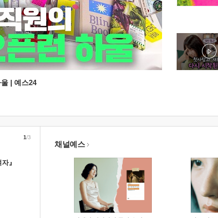
 | 예스24
1
/3
채널예스
여자』