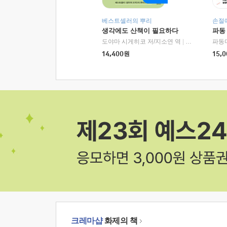
베스트셀러의 뿌리
손절
생각에도 산책이 필요하다
파동
도야마 시게히코 저/지소연 역
|
알에이치코리아(
파동
14,400
원
15,0
크레마샵
화제의 책