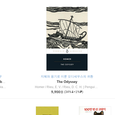
무
지혜와 용기로 이룬 오디세우스의 귀환
Dragon Masters #32 : Heart of the Ruby Dragon (A Branches Book)
The Odyssey
c Inc
Homer / Rieu, E. V. / Rieu, D. C. H.
|
Penguin Group
9,900
원
(34%
+1%
)