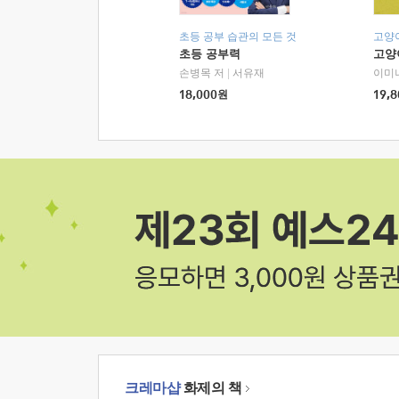
초등 공부 습관의 모든 것
고양
초등 공부력
고양
손병목 저
|
서유재
이미
18,000
원
19,8
크레마샵
화제의 책