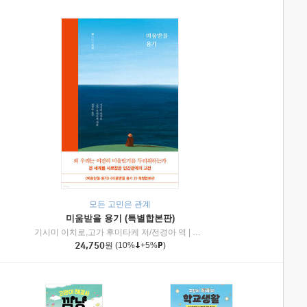
모든 고민은 관계
미움받을 용기 (특별합본판)
기시미 이치로,고가 후미타케 저/전경아 역
|
제이브리즈북스
|
인플루엔셜
24,750
원
(10%
+5%
)