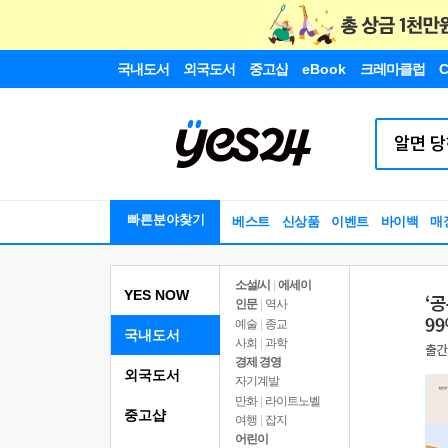
국내도서
외국도서
중고샵
eBook
크레마클럽
C
빠른분야찾기
베스트
신상품
이벤트
바이백
매
소설/시
|
에세이
YES NOW
인문
|
역사
예술
|
종교
국내도서
사회
|
과학
경제 경영
외국도서
자기계발
만화
|
라이트노벨
중고샵
여행
|
잡지
어린이