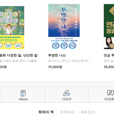
동화 다정한 말, 단단한 말
투명한 나선
연금 
 글그림/고정욱 원저
|
더블북
히가시노 게이고 저/김선영 역
|
북다
영주 닐
00
원
19,800
원
18,90
eBook
CD/LP
DVD/
화제의 책
외국도서
세트도서