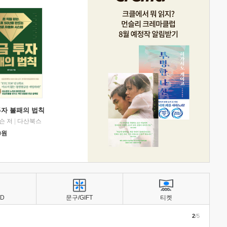
투자 불패의 법칙
슨 저
|
다산북스
0
원
BD
문구/GIFT
티켓
2
/5