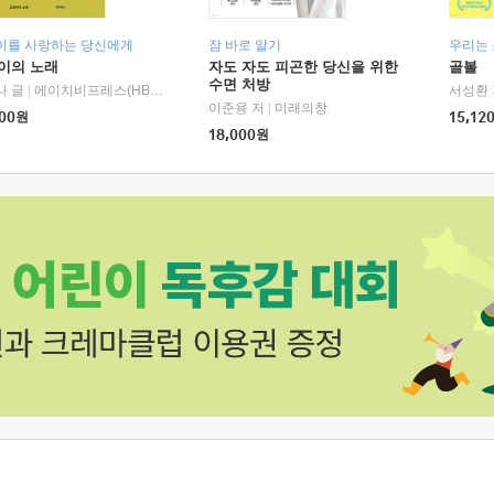
이를 사랑하는 당신에게
잠 바로 알기
우리는
이의 노래
자도 자도 피곤한 당신을 위한
골볼
수면 처방
나 글
|
에이치비프레스(HBPRESS)
서성환 
이준용 저
|
미래의창
00
원
15,12
18,000
원