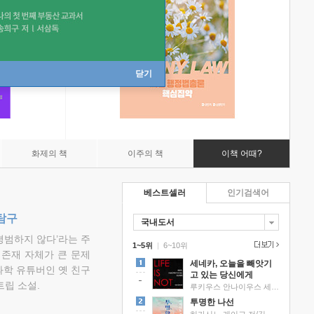
닫기
화제의 책
이주의 책
이책 어때?
베스트셀러
인기검색어
탐구
국내도서
평범하지 않다’라는 주
1~5위
|
6~10위
 존재 자체가 큰 문제
세네카, 오늘을 빼앗기
과학 유튜버인 옛 친구
고 있는 당신에게
립 소설.
루키우스 안나이우스 세네카 저/하와이 대저택 편역
투명한 나선