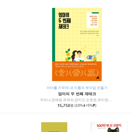
아이를 키우며 내 이름의 부수입 만들기
엄마의 두 번째 재테크
우리나,정예용,유재숙,양지인,손효영,최미영,조민주,이진현,차미숙,서미숙 저
15,750
원
(10%
+5%
)