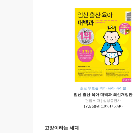
초보 부모를 위한 육아 바이블
임신 출산 육아 대백과 최신개정판
편집부 저
|
삼성출판사
17,550
원
(10%
+5%
)
고양이라는 세계