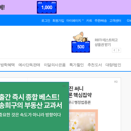
로그인
회원가입
마이페이지
카트
주문/배송
고객센터
Gl
름방학혜택
예사단독판매
이달의사은품
특가할인
추천도서
대량/법인