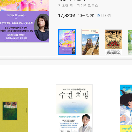
김초엽 저
자이언트북스
17,820
원
(10% 할인)
990원