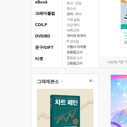
eBook
유아
|
전집
청소년
크레마클럽
요리
|
육아
가정 살림
CD/LP
건강 취미
대학교재
DVD/BD
국어와 외국어
IT 모바일
수험서 자격증
문구/GIFT
초등참고서
중등참고서
티켓
나민애 7문 
고등참고서
그래제본소
3
/5