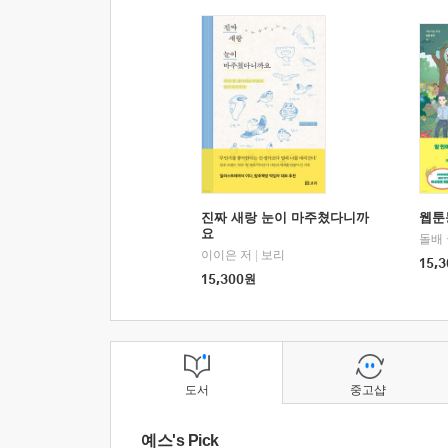
진짜 새랑 눈이 마주쳤다니까
웹툰
요
돌배
이이은 저
|
보리
15,3
15,300
원
도서
중고샵
예스's Pick