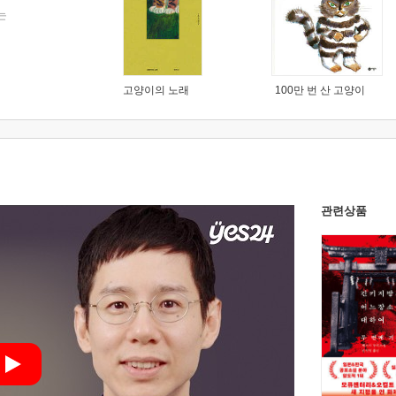
는
고양이의 노래
100만 번 산 고양이
관련상품