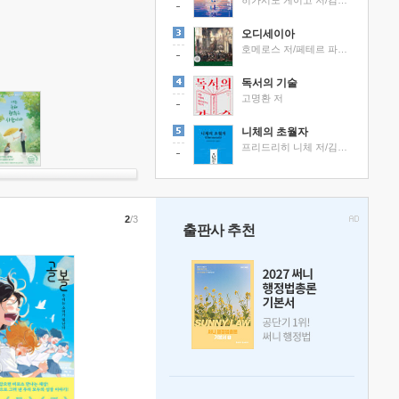
히가시노 게이고 저/김선영 역
오디세이아
호메로스 저/페테르 파울 루벤스 그림/박문재 역
독서의 기술
고명환 저
니체의 초월자
프리드리히 니체 저/김철 편역
2
/3
출판사 추천