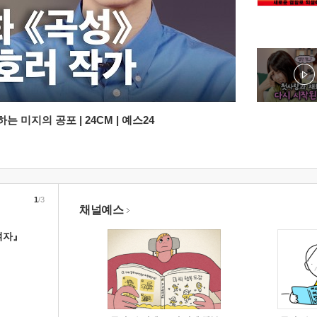
 미지의 공포 | 24CM | 예스24
1
/3
채널예스
여자』