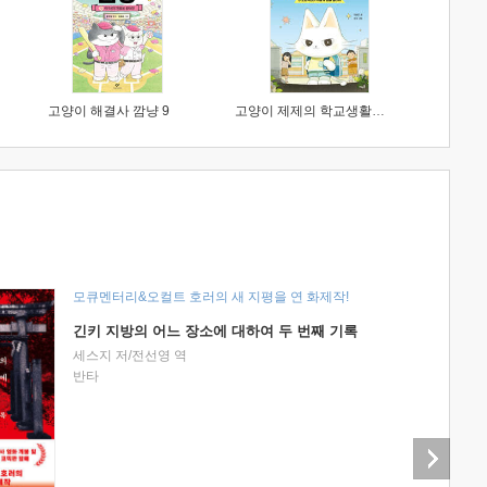
고양이 해결사 깜냥 9
고양이 제제의 학교생활 1 : 초등학생이 이렇게 힘들 줄이야
모큐멘터리&오컬트 호러의 새 지평을 연 화제작!
긴키 지방의 어느 장소에 대하여 두 번째 기록
세스지 저/전선영 역
반타