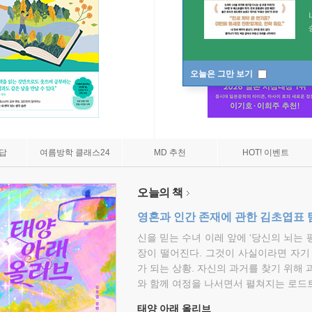
오늘은 그만 보기
7답
여름방학 클래스24
MD 추천
HOT! 이벤트
오늘의 책
영혼과 인간 존재에 관한 김초엽표 
신을 믿는 수녀 이레 앞에 ‘당신의 뇌는 
장이 떨어진다. 그것이 사실이라면 자기
가 되는 상황. 자신의 과거를 찾기 위해 
와 함께 여정을 나서면서 펼쳐지는 로드트
태양 아래 올리브