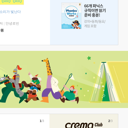
 소리가 빛난다
저
|
안녕로빈
0
원
1
/3
2
/3