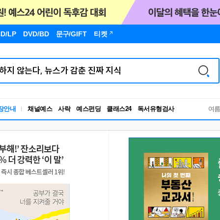
D/LP
DVD/BD
문구
/GIFT
티켓
독서유형검사
장안내
채널예스
사락
예스펀딩
클래스24
여
RBTI Lab
독서유형검사