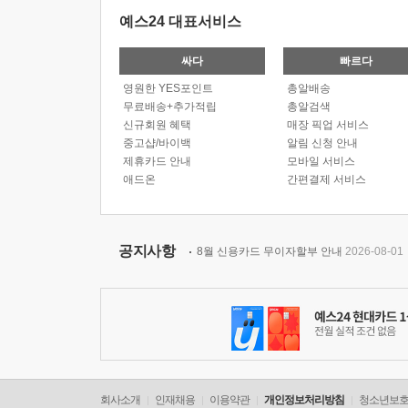
예스24 대표서비스
싸다
빠르다
영원한 YES포인트
총알배송
무료배송+추가적립
총알검색
신규회원 혜택
매장 픽업 서비스
중고샵/바이백
알림 신청 안내
제휴카드 안내
모바일 서비스
애드온
간편결제 서비스
공지사항
8월 신용카드 무이자할부 안내
2026-08-01
회사소개
인재채용
이용약관
개인정보처리방침
청소년보