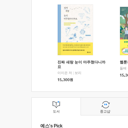
진짜 새랑 눈이 마주쳤다니까
웹툰
요
돌배
이이은 저
|
보리
15,3
15,300
원
도서
중고샵
예스's Pick