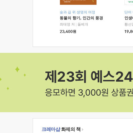
숲과 길 위 생명의 여정
단어
동물의 향기, 인간의 풍경
인생
최태영 저
|
돌베개
황선
23,400
원
19,8
크레마샵
화제의 책