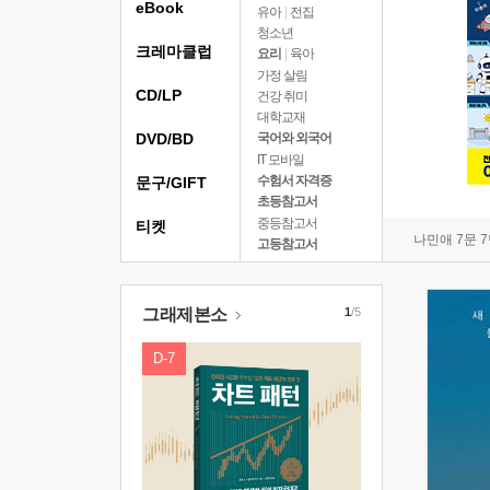
eBook
유아
|
전집
청소년
크레마클럽
요리
|
육아
가정 살림
CD/LP
건강 취미
대학교재
DVD/BD
국어와 외국어
IT 모바일
수험서 자격증
문구/GIFT
초등참고서
중등참고서
티켓
나민애 7문 
고등참고서
그래제본소
1
/5
D-7