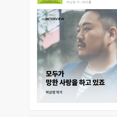
박상영 저
|
래빗홀