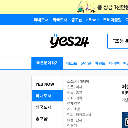
국내도서
외국도서
중고샵
eBook
크레마클럽
C
빠른분야찾기
베스트
신상품
이벤트
바이백
매
소설/시
|
에세이
YES NOW
인문
|
역사
예술
|
종교
국내도서
사회
|
과학
경제 경영
외국도서
자기계발
만화
|
라이트노벨
중고샵
여행
|
잡지
어린이