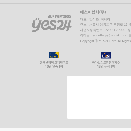
대표 : 김석환, 최세라
주소 : 서울시 영등포구 은행로 11,
사업자등록번호 : 229-81-37000 
이메일 : yes24help@yes24.c
Copyright ⓒ YES24 Corp. All Right