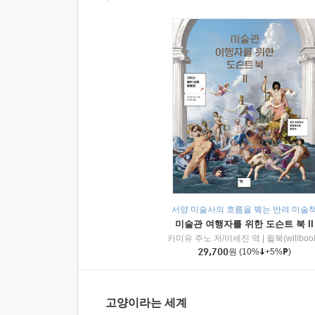
서양 미술사의 흐름을 꿰는 반려 미술
미술관 여행자를 위한 도슨트 북 II
카미유 주노 저/이세진 역
|
윌북(willboo
29,700
원
(10%
+5%
)
고양이라는 세계