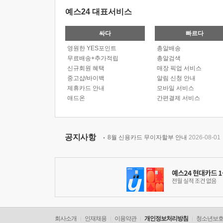
예스24 대표서비스
싸다
빠르다
영원한 YES포인트
총알배송
무료배송+추가적립
총알검색
신규회원 혜택
매장 픽업 서비스
중고샵/바이백
알림 신청 안내
제휴카드 안내
모바일 서비스
애드온
간편결제 서비스
공지사항
8월 신용카드 무이자할부 안내
2026-08-01
회사소개
인재채용
이용약관
개인정보처리방침
청소년보