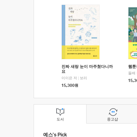
진짜 새랑 눈이 마주쳤다니까
웹툰
요
돌배
이이은 저
|
보리
15,3
15,300
원
도서
중고샵
예스's Pick