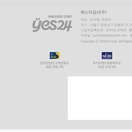
대표 : 김석환, 최세라
주소 : 서울시 영등포구 은행로 11,
사업자등록번호 : 229-81-37000 
이메일 : yes24help@yes24.c
Copyright ⓒ YES24 Corp. All Right