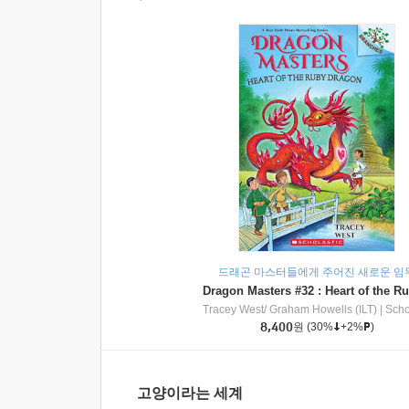
드래곤 마스터들에게 주어진 새로운 임
Tracey West/ Graham Howells (ILT)
|
Scholasti
8,400
원
(30%
+2%
)
고양이라는 세계