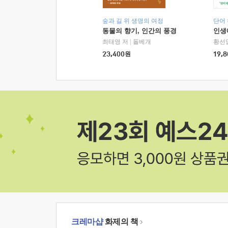
숲과 길 위 생명의 여정
단어
동물의 향기, 인간의 풍경
인생
최태영 저
|
돌베개
황선
23,400
원
19,8
크레마샵
화제의 책