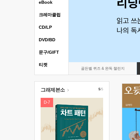
eBook
크레마클럽
CD/LP
DVD/BD
문구/GIFT
티켓
골든벨 퀴즈 & 완독 챌린지
그래제본소
5
/5
D-7