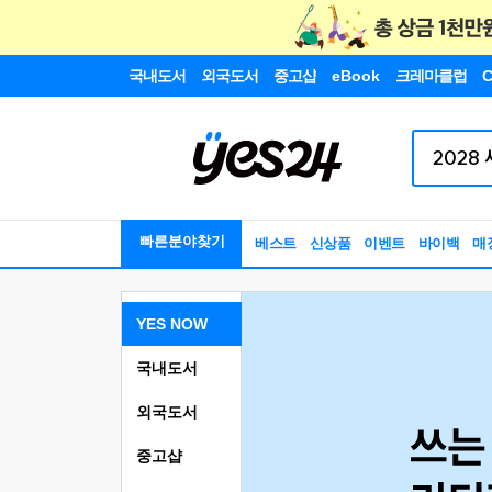
국내도서
외국도서
중고샵
eBook
크레마클럽
C
빠른분야찾기
베스트
신상품
이벤트
바이백
매
YES NOW
국내도서
외국도서
중고샵