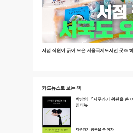
서점 직원이 긁어 모은 서울국제도서전 굿즈 하울
카드뉴스로 보는 책
박상영 『지푸라기 왕관을 쓴 
인터뷰
지푸라기 왕관을 쓴 여자