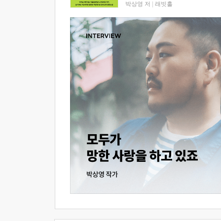
박상영 저
|
래빗홀