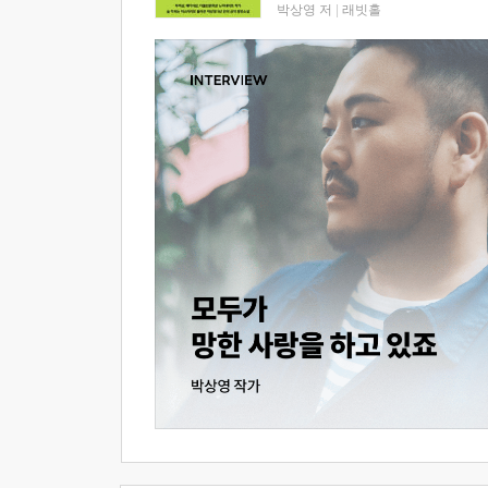
박상영 저
|
래빗홀