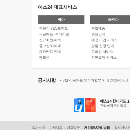
예스24 대표서비스
싸다
빠르다
영원한 YES포인트
총알배송
무료배송+추가적립
총알검색
신규회원 혜택
매장 픽업 서비스
중고샵/바이백
알림 신청 안내
제휴카드 안내
모바일 서비스
애드온
간편결제 서비스
공지사항
8월 신용카드 무이자할부 안내
2026-08-01
회사소개
인재채용
이용약관
개인정보처리방침
청소년보