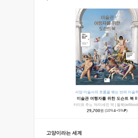
서양 미술사의 흐름을 꿰는 반려 미술
미술관 여행자를 위한 도슨트 북 II
카미유 주노 저/이세진 역
|
윌북(willboo
29,700
원
(10%
+5%
)
고양이라는 세계