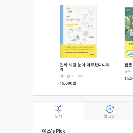
진짜 새랑 눈이 마주쳤다니까
웹툰
요
돌배
이이은 저
|
보리
15,3
15,300
원
도서
중고샵
예스's Pick