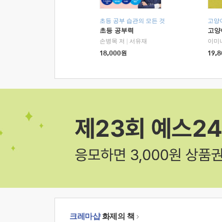
초등 공부 습관의 모든 것
고양
초등 공부력
고양
손병목 저
|
서유재
이미
18,000
원
19,8
크레마샵
화제의 책