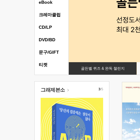
eBook
크레마클럽
CD/LP
DVD/BD
문구/GIFT
티켓
골든벨 퀴즈 & 완독 챌린지
그래제본소
3
/5