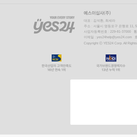
대표 : 김석환, 최세라
주소 : 서울시 영등포구 은행로 11,
사업자등록번호 : 229-81-37000 
이메일 : yes24help@yes24.c
Copyright ⓒ YES24 Corp. All Right