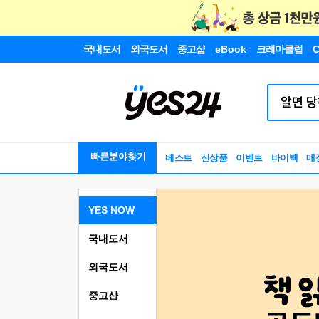
국내도서
외국도서
중고샵
eBook
크레마클럽
C
빠른분야찾기
베스트
신상품
이벤트
바이백
매
YES NOW
국내도서
외국도서
중고샵