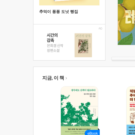
추억이 퐁퐁 도넛 빵집
지금, 이 책