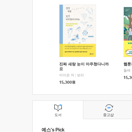
진짜 새랑 눈이 마주쳤다니까
웹툰
요
돌배
이이은 저
|
보리
15,3
15,300
원
도서
중고샵
예스's Pick