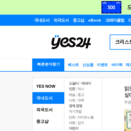
국내도서
외국도서
중고샵
eBook
크레마클럽
C
빠른분야찾기
베스트
신상품
이벤트
바이백
매
소설/시
|
에세이
YES NOW
인문
|
역사
예술
|
종교
국내도서
사회
|
과학
경제 경영
외국도서
자기계발
만화
|
라이트노벨
중고샵
여행
|
잡지
어린이