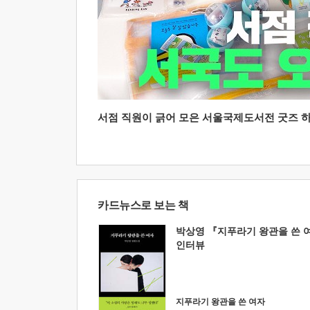
서점 직원이 긁어 모은 서울국제도서전 굿즈 하울
카드뉴스로 보는 책
박상영 『지푸라기 왕관을 쓴 
인터뷰
지푸라기 왕관을 쓴 여자