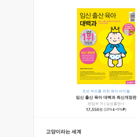
초보 부모를 위한 육아 바이블
임신 출산 육아 대백과 최신개정판
편집부 저
|
삼성출판사
17,550
원
(10%
+5%
)
고양이라는 세계