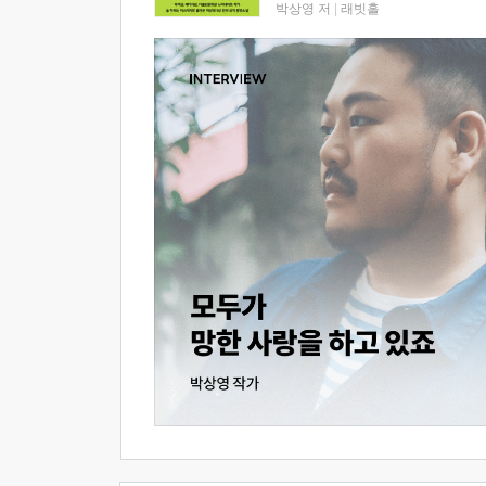
박상영 저
|
래빗홀