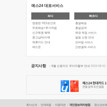
예스24 대표서비스
싸다
빠르다
영원한 YES포인트
총알배송
무료배송+추가적립
총알검색
신규회원 혜택
매장 픽업 서비스
중고샵/바이백
알림 신청 안내
제휴카드 안내
모바일 서비스
애드온
간편결제 서비스
공지사항
8월 신용카드 무이자할부 안내
2026-08-01
회사소개
인재채용
이용약관
개인정보처리방침
청소년보