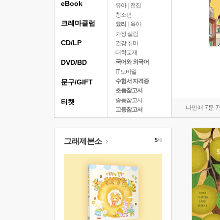
eBook
유아
|
전집
청소년
크레마클럽
요리
|
육아
가정 살림
CD/LP
건강 취미
대학교재
DVD/BD
국어와 외국어
IT 모바일
수험서 자격증
문구/GIFT
초등참고서
중등참고서
티켓
나민애 7문 
고등참고서
그래제본소
5
/5