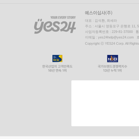
대표 : 김석환, 최세라
주소 : 서울시 영등포구 은행로 11,
사업자등록번호 : 229-81-37000 
이메일 : yes24help@yes24.c
Copyright ⓒ YES24 Corp. All Right