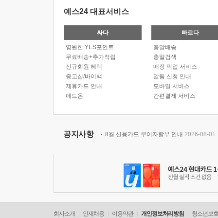
예스24 대표서비스
싸다
빠르다
영원한 YES포인트
총알배송
무료배송+추가적립
총알검색
신규회원 혜택
매장 픽업 서비스
중고샵/바이백
알림 신청 안내
제휴카드 안내
모바일 서비스
애드온
간편결제 서비스
공지사항
8월 신용카드 무이자할부 안내
2026-08-01
회사소개
인재채용
이용약관
개인정보처리방침
청소년보