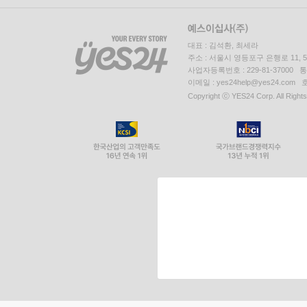
대표 : 김석환, 최세라
주소 : 서울시 영등포구 은행로 11,
사업자등록번호 : 229-81-37000 
이메일 : yes24help@yes24.c
Copyright ⓒ YES24 Corp. All Right