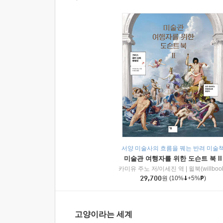
서양 미술사의 흐름을 꿰는 반려 미술
미술관 여행자를 위한 도슨트 북 II
카미유 주노 저/이세진 역
|
윌북(willboo
29,700
원
(10%
+5%
)
고양이라는 세계