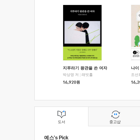
지푸라기 왕관을 쓴 여자
나이 
박상영 저
|
래빗홀
조선
16,920
원
16,2
도서
중고샵
예스's Pick