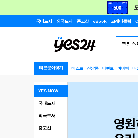
국내도서
외국도서
중고샵
eBook
크레마클럽
C
빠른분야찾기
베스트
신상품
이벤트
바이백
매
YES NOW
국내도서
외국도서
중고샵