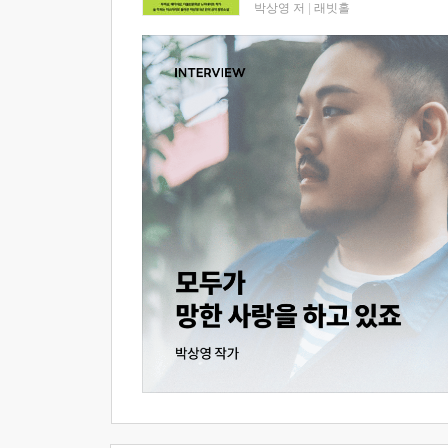
박상영 저
|
래빗홀