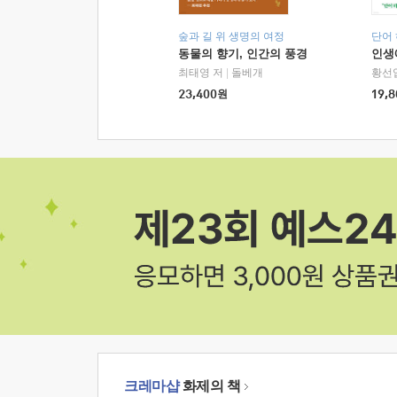
숲과 길 위 생명의 여정
단어
동물의 향기, 인간의 풍경
인생
최태영 저
|
돌베개
황선
23,400
원
19,8
크레마샵
화제의 책