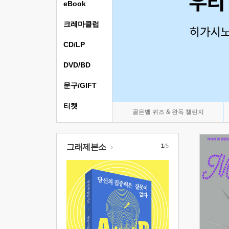
eBook
크레마클럽
CD/LP
DVD/BD
문구/GIFT
티켓
골든벨 퀴즈 & 완독 챌린지
그래제본소
1
/5