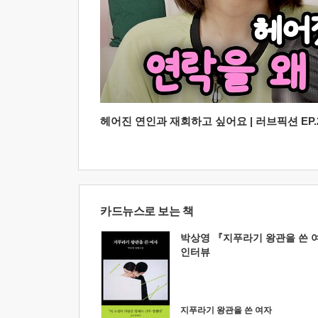
헤어진 연인과 재회하고 싶어요 | 러브픽션 EP.2
카드뉴스로 보는 책
박상영 『지푸라기 왕관을 쓴 
인터뷰
지푸라기 왕관을 쓴 여자