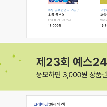
초등 공부 습관의 모든 것
고양
초등 공부력
고양
손병목 저
|
서유재
이미
18,000
원
19,8
크레마샵
화제의 책