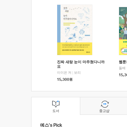
진짜 새랑 눈이 마주쳤다니까
웹툰
요
돌배
이이은 저
|
보리
15,3
15,300
원
도서
중고샵
예스's Pick