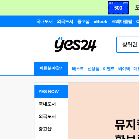
국내도서
외국도서
중고샵
eBook
크레마클럽
C
빠른분야찾기
베스트
신상품
이벤트
바이백
매
YES NOW
국내도서
외국도서
중고샵