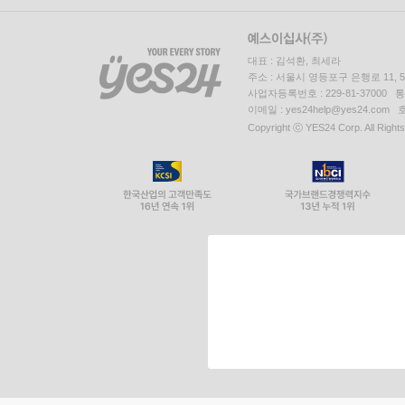
대표 : 김석환, 최세라
주소 : 서울시 영등포구 은행로 11,
사업자등록번호 : 229-81-37000 
이메일 : yes24help@yes24.c
Copyright ⓒ YES24 Corp. All Right