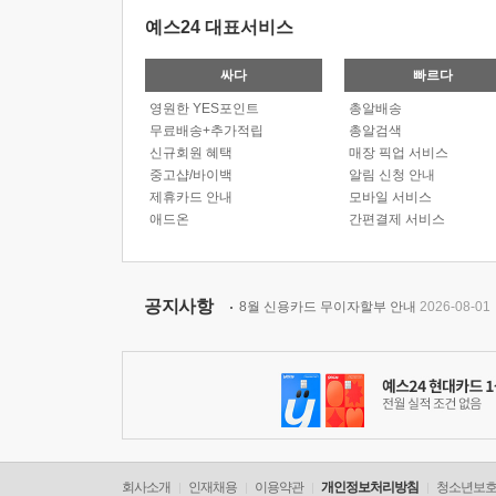
예스24 대표서비스
싸다
빠르다
영원한 YES포인트
총알배송
무료배송+추가적립
총알검색
신규회원 혜택
매장 픽업 서비스
중고샵/바이백
알림 신청 안내
제휴카드 안내
모바일 서비스
애드온
간편결제 서비스
공지사항
8월 신용카드 무이자할부 안내
2026-08-01
회사소개
인재채용
이용약관
개인정보처리방침
청소년보