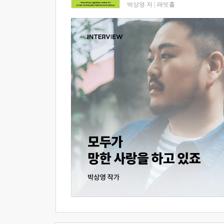
박상영 저
|
래빗홀