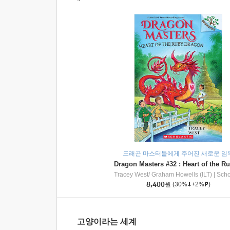
드래곤 마스터들에게 주어진 새로운 임
Tracey West/ Graham Howells (ILT)
|
Scholasti
8,400
원
(30%
+2%
)
고양이라는 세계