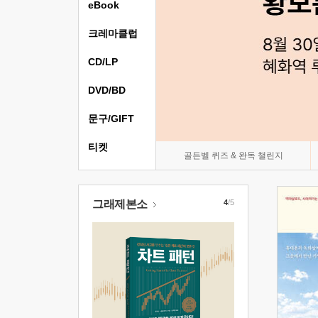
eBook
크레마클럽
CD/LP
DVD/BD
문구/GIFT
티켓
골든벨 퀴즈 & 완독 챌린지
그래제본소
4
/5