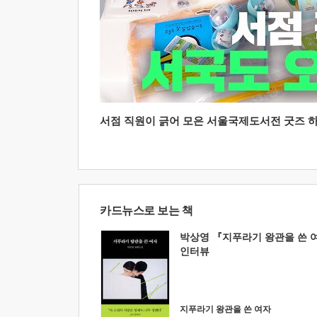
서점 직원이 긁어 모은 서울국제도서전 굿즈 하울
카드뉴스로 보는 책
박상영 『지푸라기 왕관을 쓴 
인터뷰
지푸라기 왕관을 쓴 여자