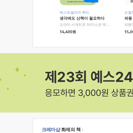
베스트셀러의 뿌리
손절
생각에도 산책이 필요하다
파동
도야마 시게히코 저/지소연 역
|
알에이치코리아(
파동
14,400
원
15,0
크레마샵
화제의 책