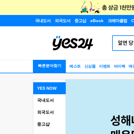
국내도서
외국도서
중고샵
eBook
크레마클럽
C
빠른분야찾기
베스트
신상품
이벤트
바이백
매
YES NOW
국내도서
외국도서
중고샵