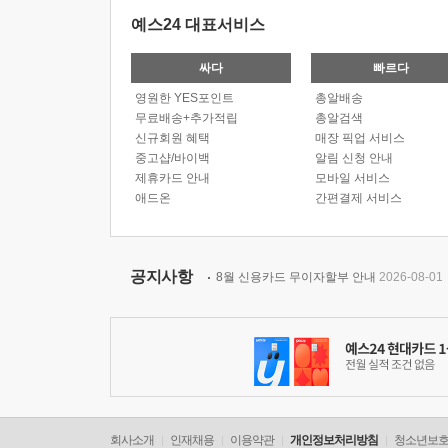
예스24 대표서비스
싸다
빠르다
영원한 YES포인트
총알배송
무료배송+추가적립
총알검색
신규회원 혜택
매장 픽업 서비스
중고샵/바이백
알림 신청 안내
제휴카드 안내
모바일 서비스
애드온
간편결제 서비스
공지사항
8월 신용카드 무이자할부 안내
2026-08-01
회사소개
인재채용
이용약관
개인정보처리방침
청소년보