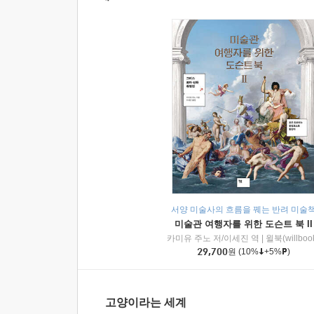
서양 미술사의 흐름을 꿰는 반려 미술
미술관 여행자를 위한 도슨트 북 II
카미유 주노 저/이세진 역
|
윌북(willboo
29,700
원
(10%
+5%
)
고양이라는 세계