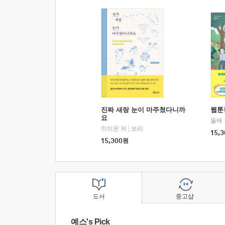
진짜 새랑 눈이 마주쳤다니까
웹툰
요
돌배
이이은 저
|
보리
15,3
15,300
원
도서
중고샵
예스's Pick