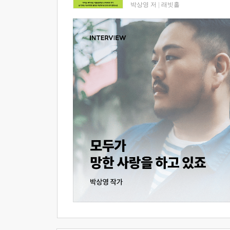
박상영 저
|
래빗홀