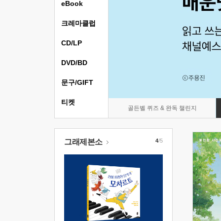
eBook
크레마클럽
CD/LP
DVD/BD
문구/GIFT
티켓
골든벨 퀴즈 & 완독 챌린지
그래제본소
4
/5