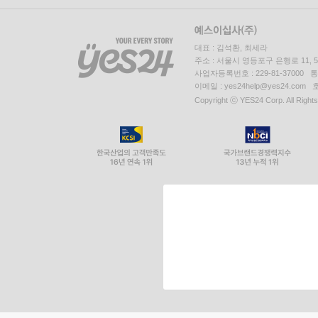
대표 : 김석환, 최세라
주소 : 서울시 영등포구 은행로 11,
사업자등록번호 : 229-81-37000 
이메일 : yes24help@yes24.c
Copyright ⓒ YES24 Corp. All Right