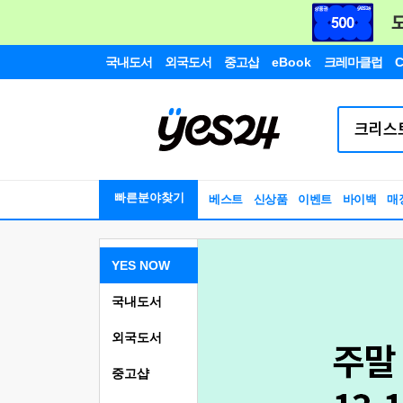
국내도서
외국도서
중고샵
eBook
크레마클럽
C
빠른분야찾기
베스트
신상품
이벤트
바이백
매
YES NOW
국내도서
외국도서
중고샵