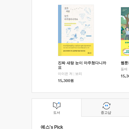
진짜 새랑 눈이 마주쳤다니까
웹툰
요
돌배
이이은 저
|
보리
15,3
15,300
원
도서
중고샵
예스's Pick