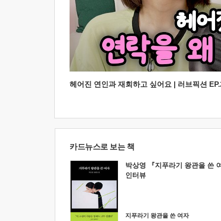
헤어진 연인과 재회하고 싶어요 | 러브픽션 EP.2
카드뉴스로 보는 책
박상영 『지푸라기 왕관을 쓴 
인터뷰
지푸라기 왕관을 쓴 여자