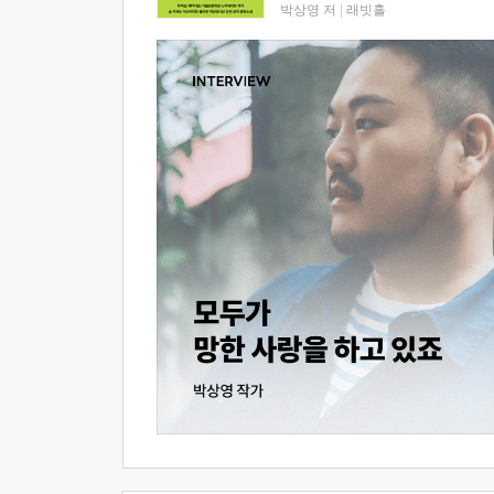
박상영 저
|
래빗홀