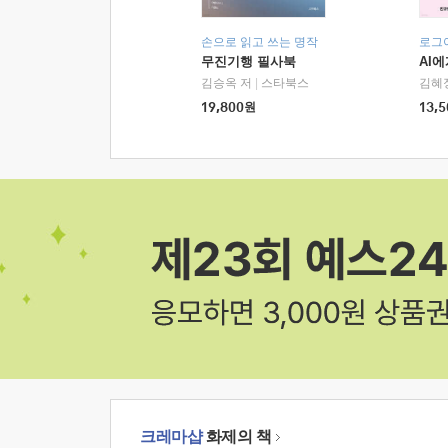
손으로 읽고 쓰는 명작
로그
무진기행 필사북
AI
김승옥 저
|
스타북스
김혜
19,800
원
13,5
크레마샵
화제의 책