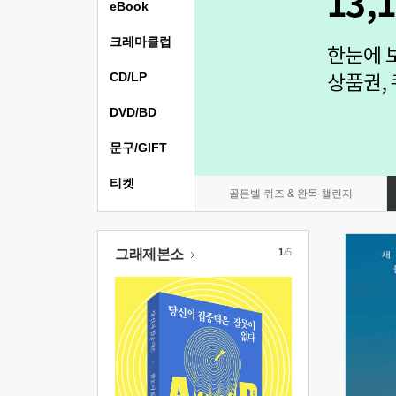
eBook
크레마클럽
CD/LP
DVD/BD
문구/GIFT
티켓
골든벨 퀴즈 & 완독 챌린지
그래제본소
1
/5