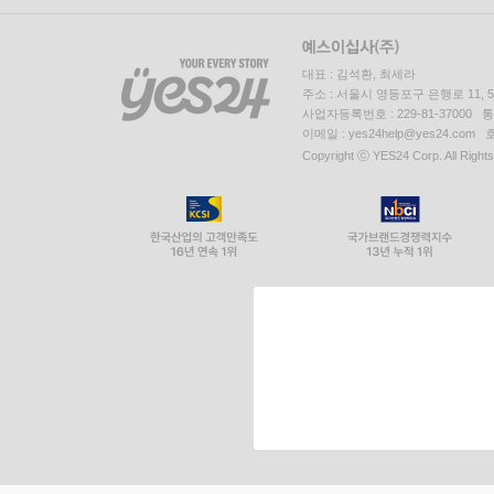
대표 : 김석환, 최세라
주소 : 서울시 영등포구 은행로 11,
사업자등록번호 : 229-81-37000 
이메일 : yes24help@yes24.c
Copyright ⓒ YES24 Corp. All Right