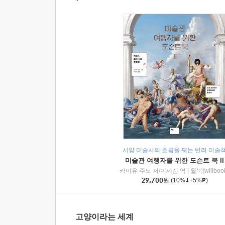
서양 미술사의 흐름을 꿰는 반려 미술
미술관 여행자를 위한 도슨트 북 II
카미유 주노 저/이세진 역
|
윌북(willboo
29,700
원
(10%
+5%
)
고양이라는 세계