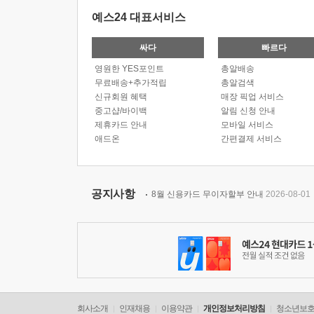
예스24 대표서비스
싸다
빠르다
영원한 YES포인트
총알배송
무료배송+추가적립
총알검색
신규회원 혜택
매장 픽업 서비스
중고샵/바이백
알림 신청 안내
제휴카드 안내
모바일 서비스
애드온
간편결제 서비스
공지사항
8월 신용카드 무이자할부 안내
2026-08-01
회사소개
인재채용
이용약관
개인정보처리방침
청소년보