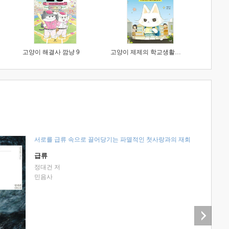
고양이 해결사 깜냥 9
고양이 제제의 학교생활 1 : 초등학생이 이렇게 힘들 줄이야
서로를 급류 속으로 끌어당기는 파멸적인 첫사랑과의 재회
급류
정대건 저
민음사