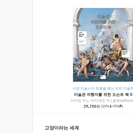
서양 미술사의 흐름을 꿰는 반려 미술
미술관 여행자를 위한 도슨트 북 II
카미유 주노 저/이세진 역
|
윌북(willboo
29,700
원
(10%
+5%
)
고양이라는 세계