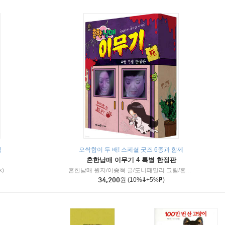
책
오싹함이 두 배! 스페셜 굿즈 6종과 함께
흔한남매 이무기 4 특별 한정판
k)
흔한남매 원저/이종혁 글/도니패밀리 그림/흔한컴퍼니 감수
34,200
원
(10%
+5%
)