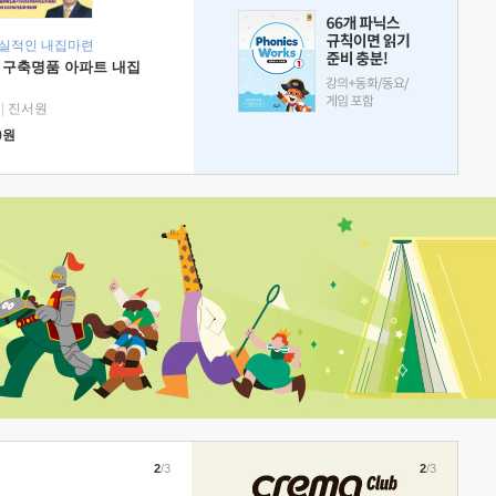
현실적인 내집마련
 구축명품 아파트 내집
|
진서원
0
원
2
/3
2
/3