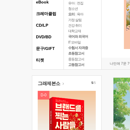
eBook
유아
|
전집
청소년
크레마클럽
요리
|
육아
가정 살림
CD/LP
건강 취미
대학교재
DVD/BD
국어와 외국어
IT 모바일
수험서 자격증
문구/GIFT
초등참고서
중등참고서
티켓
나민애 7문 
고등참고서
그래제본소
5
/5
D-0