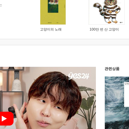
는
고양이의 노래
100만 번 산 고양이
관련상품