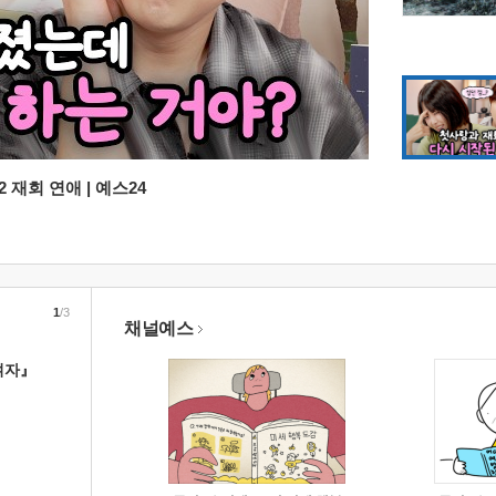
 재회 연애 | 예스24
1
/3
채널예스
여자』