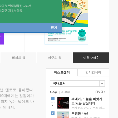
닫기
화제의 책
이주의 책
이책 어때?
베스트셀러
인기검색어
국내도서
소년 멘토로 돌아왔다.
1~5위
|
6~10위
 10대에게는 길잡이가
세네카, 오늘을 빼앗기
 되지 않는 날에도 나
고 있는 당신에게
 안내서.
루키우스 안나이우스 세네카 저/하와이 대저택 편역
투명한 나선