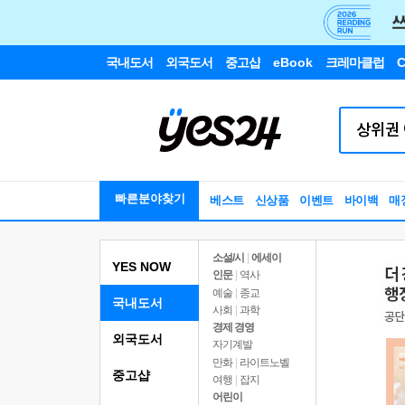
국내도서
외국도서
중고샵
eBook
크레마클럽
C
빠른분야찾기
베스트
신상품
이벤트
바이백
매
소설/시
|
에세이
YES NOW
인문
|
역사
예술
|
종교
국내도서
사회
|
과학
경제 경영
외국도서
자기계발
만화
|
라이트노벨
중고샵
여행
|
잡지
어린이