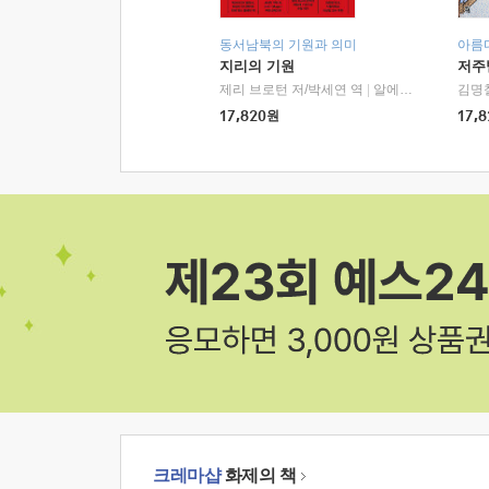
동서남북의 기원과 의미
아름
지리의 기원
저주
제리 브로턴 저/박세연 역
|
알에이치코리아(RHK)
김명
17,820
원
17,8
크레마샵
화제의 책