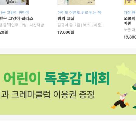
다운 고양이 판타지
아이도 어른도 위로 받는 책
가장 
받은 고양이 펠리스
밤의 교실
쏘쿨의
마련
철 글/최연주 그림
|
다산책방
김규아 글그림
|
북스그라운드
쏘쿨 저
20
원
19,800
원
19,80