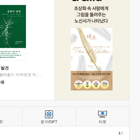
 발견
블래츨리 저/제효영 역
|
디플롯
0
원
BD
문구/GIFT
티켓
1
/5