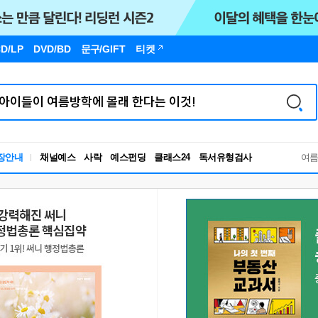
D/LP
DVD/BD
문구
/GIFT
티켓
독서유형검사
장안내
채널예스
사락
예스펀딩
클래스24
여
RBTI Lab
독서유형검사