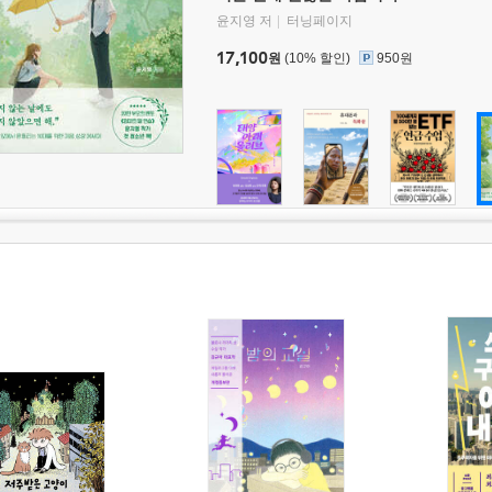
윤지영 저
터닝페이지
17,100
원
(10% 할인)
950원