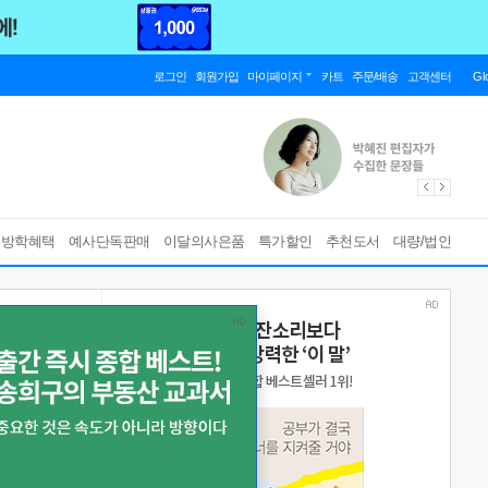
로그인
회원가입
마이페이지
카트
주문/배송
고객센터
Gl
름방학혜택
예사단독판매
이달의사은품
특가할인
추천도서
대량/법인