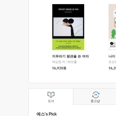
지푸라기 왕관을 쓴 여자
나이 
박상영 저
|
래빗홀
조선
16,920
원
16,2
도서
중고샵
예스's Pick