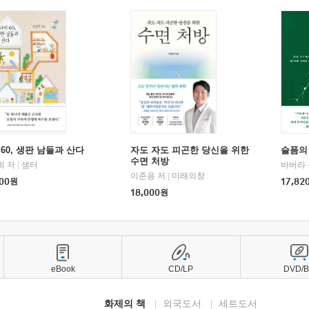
60, 생판 남들과 산다
자도 자도 피곤한 당신을 위한
슬픔의
수면 처방
희 저
|
샘터
바버라 
이준용 저
|
미래의창
00
원
17,82
18,000
원
eBook
CD/LP
DVD/
화제의 책
외국도서
세트도서