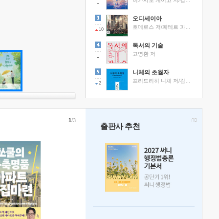
히가시노 게이고 저/김선영 역
오디세이아
호메로스 저/페테르 파울 루벤스 그림/박문재 역
10
독서의 기술
고명환 저
니체의 초월자
프리드리히 니체 저/김철 편역
2
1
/3
출판사 추천