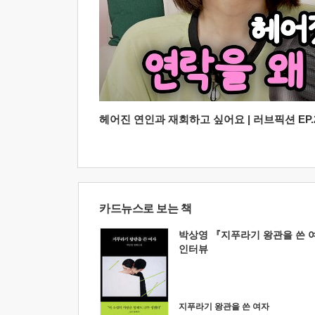
헤어진 연인과 재회하고 싶어요 | 러브픽션 EP.2
카드뉴스로 보는 책
박상영 『지푸라기 왕관을 쓴 
인터뷰
지푸라기 왕관을 쓴 여자