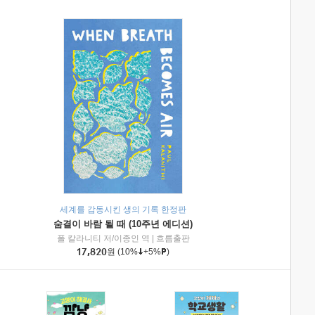
세계를 감동시킨 생의 기록 한정판
숨결이 바람 될 때 (10주년 에디션)
|
미래엔아이세움
폴 칼라니티 저/이종인 역
|
흐름출판
17,820
원
(10%
+5%
)