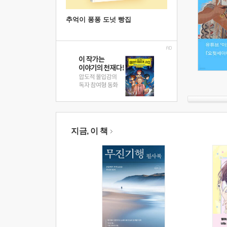
추억이 퐁퐁 도넛 빵집
지금, 이 책