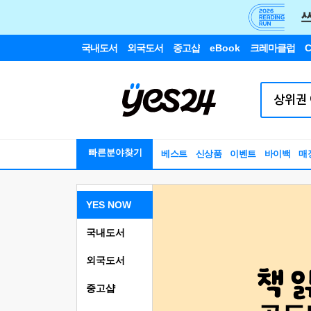
국내도서
외국도서
중고샵
eBook
크레마클럽
C
빠른분야찾기
베스트
신상품
이벤트
바이백
매
YES NOW
국내도서
외국도서
중고샵