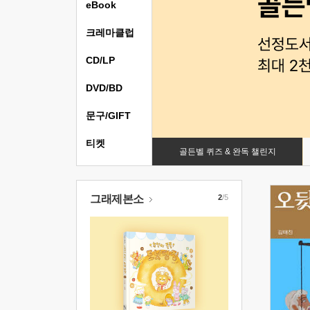
eBook
크레마클럽
CD/LP
DVD/BD
문구/GIFT
티켓
골든벨 퀴즈 & 완독 챌린지
그래제본소
2
/5