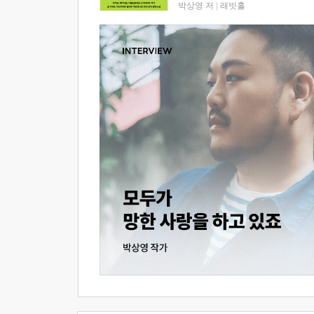
박상영 저
|
래빗홀