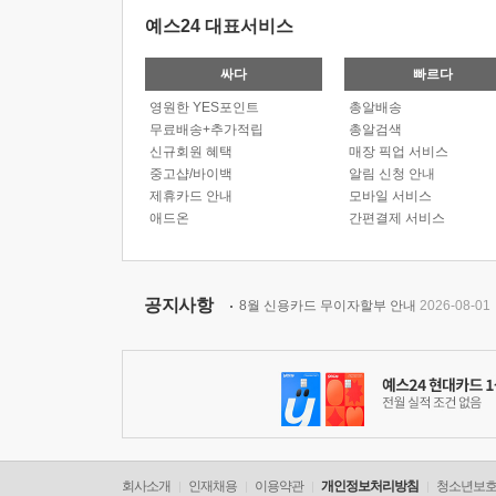
예스24 대표서비스
싸다
빠르다
영원한 YES포인트
총알배송
무료배송+추가적립
총알검색
신규회원 혜택
매장 픽업 서비스
중고샵/바이백
알림 신청 안내
제휴카드 안내
모바일 서비스
애드온
간편결제 서비스
공지사항
8월 신용카드 무이자할부 안내
2026-08-01
회사소개
인재채용
이용약관
개인정보처리방침
청소년보