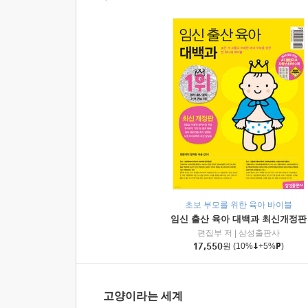
초보 부모를 위한 육아 바이블
임신 출산 육아 대백과 최신개정판
편집부 저
|
삼성출판사
17,550
원
(10%
+5%
)
고양이라는 세계