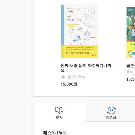
진짜 새랑 눈이 마주쳤다니까
웹툰
요
돌배
이이은 저
|
보리
15,3
15,300
원
도서
중고샵
예스's Pick