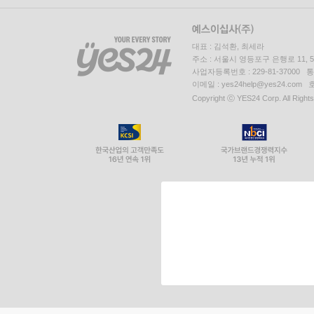
대표 : 김석환, 최세라
주소 : 서울시 영등포구 은행로 11,
사업자등록번호 : 229-81-37000 
이메일 : yes24help@yes24.c
Copyright ⓒ YES24 Corp. All Right