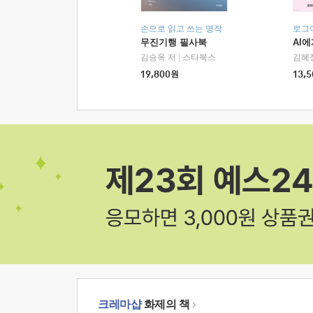
손으로 읽고 쓰는 명작
로그
무진기행 필사북
AI
김승옥 저
|
스타북스
김혜
19,800
원
13,5
크레마샵
화제의 책