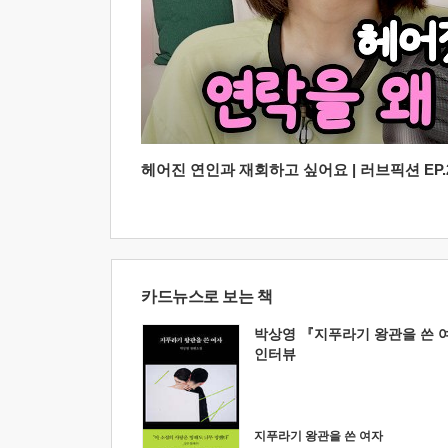
헤어진 연인과 재회하고 싶어요 | 러브픽션 EP.2
카드뉴스로 보는 책
박상영 『지푸라기 왕관을 쓴 
인터뷰
지푸라기 왕관을 쓴 여자