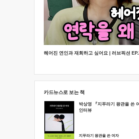
헤어진 연인과 재회하고 싶어요 | 러브픽션 EP.2
카드뉴스로 보는 책
박상영 『지푸라기 왕관을 쓴 
인터뷰
지푸라기 왕관을 쓴 여자