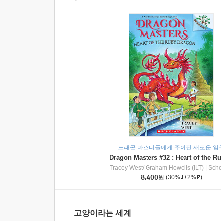
드래곤 마스터들에게 주어진 새로운 임
Tracey West/ Graham Howells (ILT)
|
Scholasti
8,400
원
(30%
+2%
)
고양이라는 세계