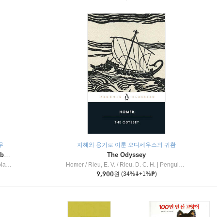
무
지혜와 용기로 이룬 오디세우스의 귀환
Dragon Masters #32 : Heart of the Ruby Dragon (A Branches Book)
The Odyssey
c Inc
Homer / Rieu, E. V. / Rieu, D. C. H.
|
Penguin Group
9,900
원
(34%
+1%
)