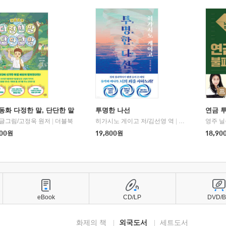
동화 다정한 말, 단단한 말
투명한 나선
연금 
 글그림/고정욱 원저
|
더블북
히가시노 게이고 저/김선영 역
|
북다
영주 닐
00
원
19,800
원
18,90
eBook
CD/LP
DVD/
화제의 책
외국도서
세트도서