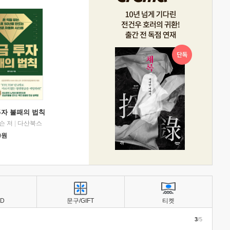
투자 불패의 법칙
슨 저
|
다산북스
0
원
BD
문구/GIFT
티켓
3
/5