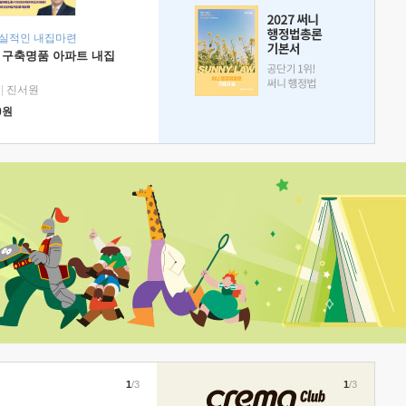
현실적인 내집마련
 구축명품 아파트 내집
|
진서원
0
원
1
/3
1
/3