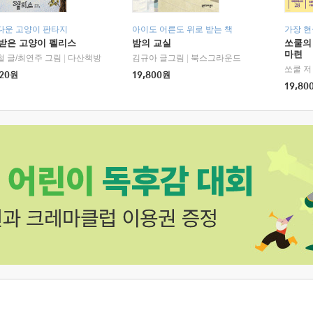
다운 고양이 판타지
아이도 어른도 위로 받는 책
가장 
받은 고양이 펠리스
밤의 교실
쏘쿨의
마련
철 글/최연주 그림
|
다산책방
김규아 글그림
|
북스그라운드
쏘쿨 저
20
원
19,800
원
19,80