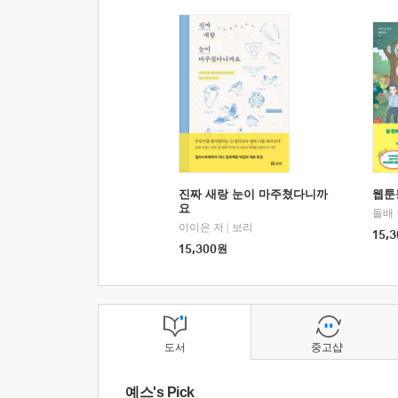
진짜 새랑 눈이 마주쳤다니까
웹툰
요
돌배
이이은 저
|
보리
15,3
15,300
원
도서
중고샵
예스's Pick