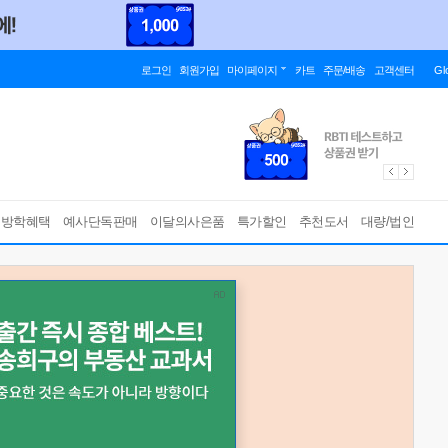
로그인
회원가입
마이페이지
카트
주문/배송
고객센터
Gl
름방학혜택
예사단독판매
이달의사은품
특가할인
추천도서
대량/법인