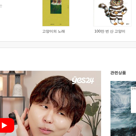
는
고양이의 노래
100만 번 산 고양이
관련상품