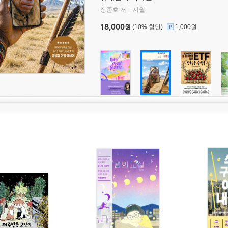
장준호 저
시월
18,000
원
(10% 할인)
1,000원