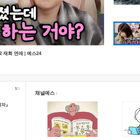
 재회 연애 | 예스24
1
/3
채널예스
여자』