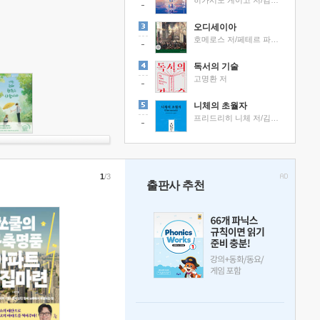
히가시노 게이고 저/김선영 역
오디세이아
호메로스 저/페테르 파울 루벤스 그림/박문재 역
독서의 기술
고명환 저
니체의 초월자
프리드리히 니체 저/김철 편역
1
/3
출판사 추천