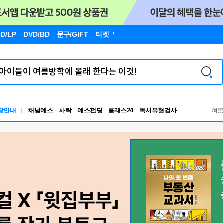
D/LP
DVD/BD
문구
/GIFT
티켓
장안내
채널예스
사락
예스펀딩
클래스24
독서유형검사
여
RBTI Lab
독서유형검사