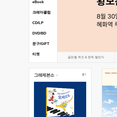
eBook
크레마클럽
CD/LP
DVD/BD
문구/GIFT
티켓
골든벨 퀴즈 & 완독 챌린지
그래제본소
2
/5