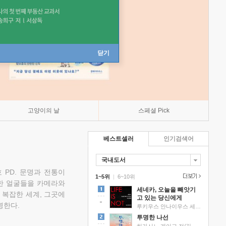
닫기
고양이의 날
스페셜 Pick
베스트셀러
인기검색어
국내도서
 PD. 문명과 전통이
1~5위
|
6~10위
한 얼굴들을 카메라와
세네카, 오늘을 빼앗기
 복잡한 세계, 그곳에
고 있는 당신에게
명한다.
루키우스 안나이우스 세네카 저/하와이 대저택 편역
투명한 나선