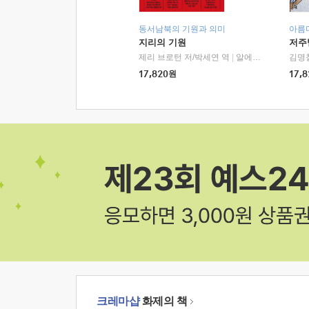
동서남북의 기원과 의미
아름
지리의 기원
저주
제리 브로턴 저/박세연 역
|
알에이치코리아(RHK)
김명
17,820
원
17,8
크레마샵
화제의 책