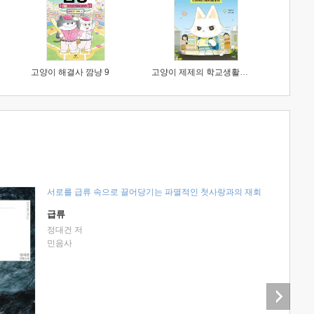
고양이 해결사 깜냥 9
고양이 제제의 학교생활 1 : 초등학생이 이렇게 힘들 줄이야
서로를 급류 속으로 끌어당기는 파멸적인 첫사랑과의 재회
급류
정대건 저
민음사