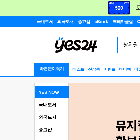
국내도서
외국도서
중고샵
eBook
크레마클럽
C
빠른분야찾기
베스트
신상품
이벤트
바이백
매
YES NOW
국내도서
외국도서
중고샵