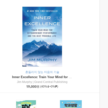
흔들리지 않는 마음의 기술
Inner Excellence: Train Your Mind for Extraordinary Performance and the Best Possible Life
Jim Murphy
|
Grand Central Publishing
19,000
원
(40%
+0%
)