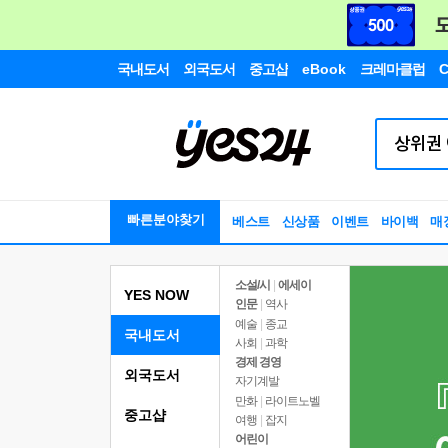
국내도서
외국도서
중고샵
eBook
크레마클럽
C
빠른분야찾기
베스트
신상품
이벤트
바이백
매
소설/시
|
에세이
YES NOW
인문
|
역사
예술
|
종교
국내도서
사회
|
과학
경제 경영
외국도서
자기계발
만화
|
라이트노벨
중고샵
여행
|
잡지
어린이