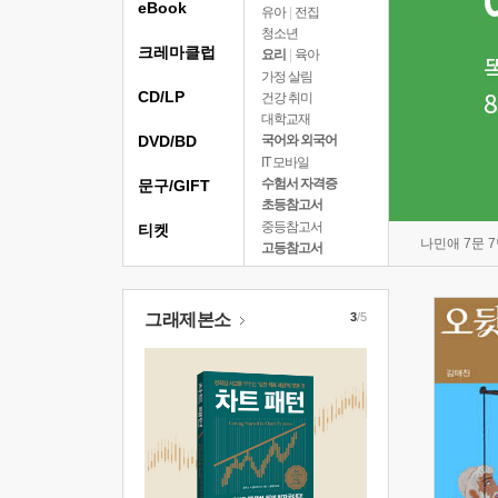
eBook
유아
|
전집
청소년
크레마클럽
요리
|
육아
가정 살림
CD/LP
건강 취미
대학교재
DVD/BD
국어와 외국어
IT 모바일
수험서 자격증
문구/GIFT
초등참고서
중등참고서
티켓
나민애 7문 
고등참고서
그래제본소
3
/5