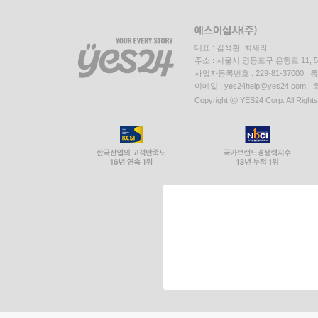
대표 : 김석환, 최세라
주소 : 서울시 영등포구 은행로 11,
사업자등록번호 : 229-81-37000 
이메일 : yes24help@yes24.c
Copyright ⓒ YES24 Corp. All Right