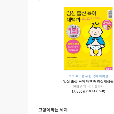
초보 부모를 위한 육아 바이블
임신 출산 육아 대백과 최신개정판
편집부 저
|
삼성출판사
17,550
원
(10%
+5%
)
고양이라는 세계