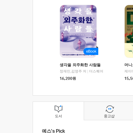
생각을 외주화한 사람들
머니
정재민,김영주 저
|
더스퀘어
16,200
원
15,5
도서
중고샵
예스's Pick