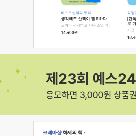
베스트셀러의 뿌리
직장
생각에도 산책이 필요하다
[단
로 
도야마 시게히코 저/지소연 역
|
알에이치코리아(
14,400
원
18,4
크레마샵
화제의 책