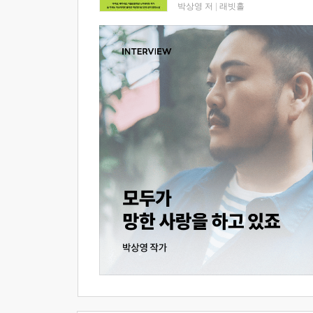
박상영 저
|
래빗홀