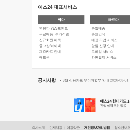
예스24 대표서비스
싸다
빠르다
영원한 YES포인트
총알배송
무료배송+추가적립
총알검색
신규회원 혜택
매장 픽업 서비스
중고샵/바이백
알림 신청 안내
제휴카드 안내
모바일 서비스
애드온
간편결제 서비스
공지사항
8월 신용카드 무이자할부 안내
2026-08-01
회사소개
인재채용
이용약관
개인정보처리방침
청소년보