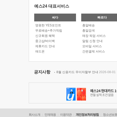
예스24 대표서비스
싸다
빠르다
영원한 YES포인트
총알배송
무료배송+추가적립
총알검색
신규회원 혜택
매장 픽업 서비스
중고샵/바이백
알림 신청 안내
제휴카드 안내
모바일 서비스
애드온
간편결제 서비스
공지사항
8월 신용카드 무이자할부 안내
2026-08-01
회사소개
인재채용
이용약관
개인정보처리방침
청소년보