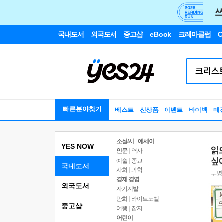
국내도서
외국도서
중고샵
eBook
크레마클럽
C
빠른분야찾기
베스트
신상품
이벤트
바이백
매
소설/시
|
에세이
YES NOW
인문
|
역사
예술
|
종교
국내도서
사회
|
과학
경제 경영
외국도서
자기계발
만화
|
라이트노벨
중고샵
여행
|
잡지
어린이