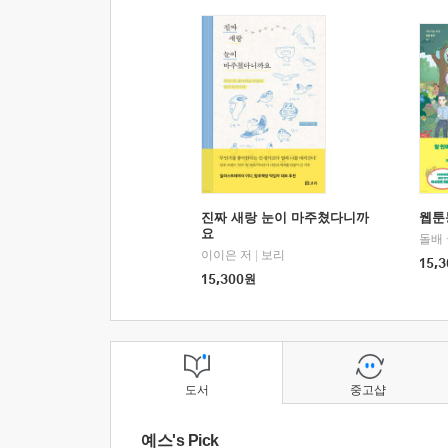
진짜 새랑 눈이 마주쳤다니까
웹툰
요
돌배
이이은 저
|
보리
15,3
15,300
원
도서
중고샵
예스's Pick