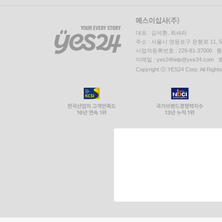
대표 : 김석환, 최세라
주소 : 서울시 영등포구 은행로 11,
사업자등록번호 : 229-81-37000 
이메일 : yes24help@yes24.c
Copyright ⓒ YES24 Corp. All Right