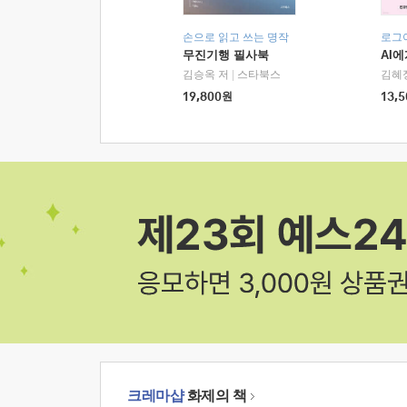
손으로 읽고 쓰는 명작
로그
무진기행 필사북
AI
김승옥 저
|
스타북스
김혜
19,800
원
13,5
크레마샵
화제의 책