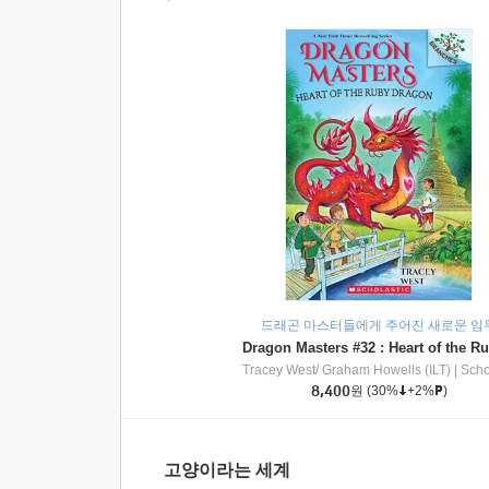
드래곤 마스터들에게 주어진 새로운 임
Tracey West/ Graham Howells (ILT)
|
Scholasti
8,400
원
(30%
+2%
)
고양이라는 세계