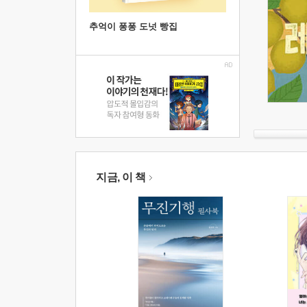
추억이 퐁퐁 도넛 빵집
지금, 이 책