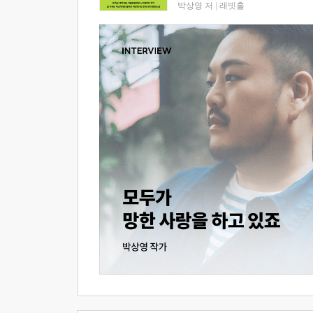
박상영 저
|
래빗홀