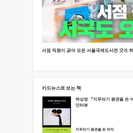
서점 직원이 긁어 모은 서울국제도서전 굿즈 하울
카드뉴스로 보는 책
박상영 『지푸라기 왕관을 쓴 
인터뷰
지푸라기 왕관을 쓴 여자