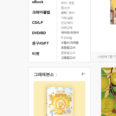
eBook
유아
|
전집
청소년
크레마클럽
요리
|
육아
가정 살림
CD/LP
건강 취미
대학교재
DVD/BD
국어와 외국어
IT 모바일
수험서 자격증
문구/GIFT
초등참고서
중등참고서
티켓
나민애 7문 
고등참고서
그래제본소
2
/5