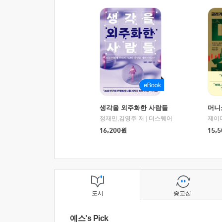
생각을 외주화한 사람들
머니
정재민,김영주 저
|
더스퀘어
16,200
원
15,5
도서
중고샵
예스's Pick