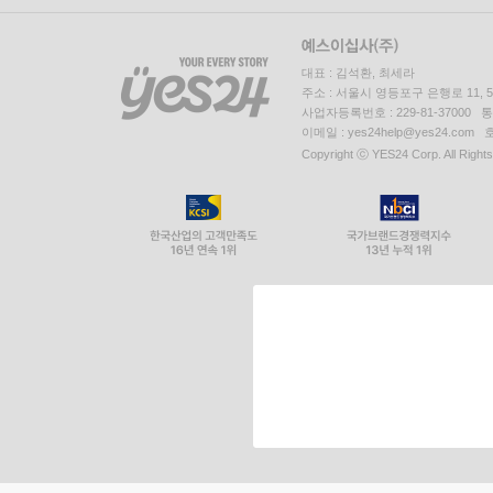
대표 : 김석환, 최세라
주소 : 서울시 영등포구 은행로 11,
사업자등록번호 : 229-81-37000 
이메일 : yes24help@yes24.c
Copyright ⓒ YES24 Corp. All Right