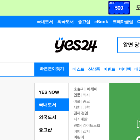
국내도서
외국도서
중고샵
eBook
크레마클럽
C
빠른분야찾기
베스트
신상품
이벤트
바이백
매
소설/시
|
에세이
YES NOW
인문
|
역사
예술
|
종교
국내도서
사회
|
과학
경제 경영
외국도서
자기계발
만화
|
라이트노벨
중고샵
여행
|
잡지
어린이