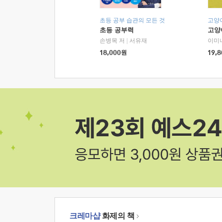
초등 공부 습관의 모든 것
고양
초등 공부력
고양
손병목 저
|
서유재
이미
18,000
원
19,8
크레마샵
화제의 책