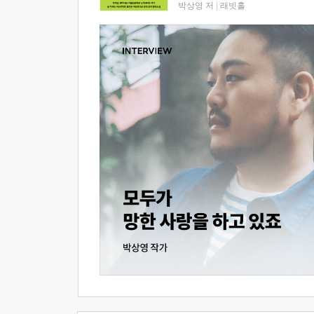
박상영 저
|
래빗홀