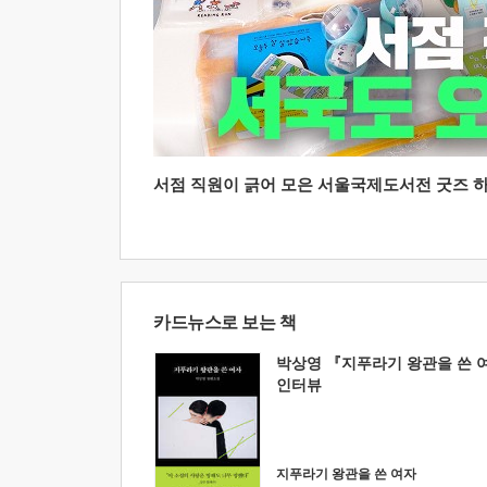
서점 직원이 긁어 모은 서울국제도서전 굿즈 하울
카드뉴스로 보는 책
박상영 『지푸라기 왕관을 쓴 
인터뷰
지푸라기 왕관을 쓴 여자