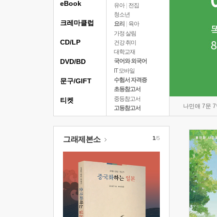
eBook
유아
|
전집
청소년
크레마클럽
요리
|
육아
가정 살림
CD/LP
건강 취미
대학교재
DVD/BD
국어와 외국어
IT 모바일
수험서 자격증
문구/GIFT
초등참고서
중등참고서
티켓
나민애 7문 
고등참고서
그래제본소
1
/5