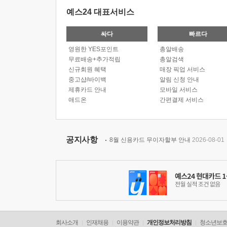
예스24 대표서비스
싸다
빠르다
영원한 YES포인트
총알배송
무료배송+추가적립
총알검색
신규회원 혜택
매장 픽업 서비스
중고샵/바이백
알림 신청 안내
제휴카드 안내
모바일 서비스
애드온
간편결제 서비스
공지사항
8월 신용카드 무이자할부 안내
2026-08-01
회사소개
인재채용
이용약관
개인정보처리방침
청소년보