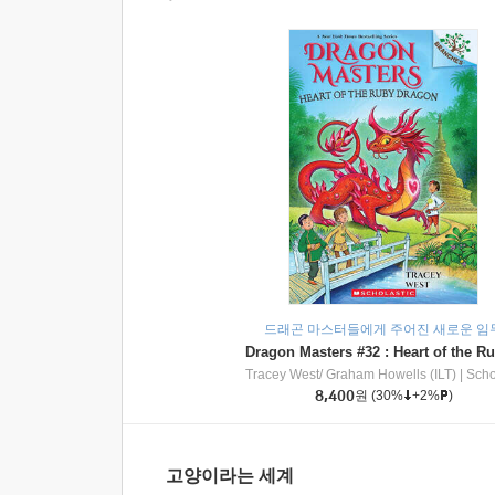
드래곤 마스터들에게 주어진 새로운 임
Tracey West/ Graham Howells (ILT)
|
Scholasti
8,400
원
(30%
+2%
)
고양이라는 세계