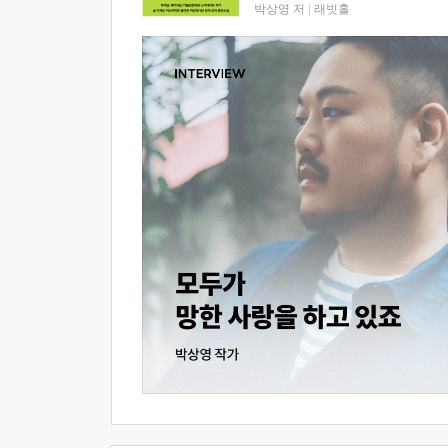
박상영 저
|
래빗홀