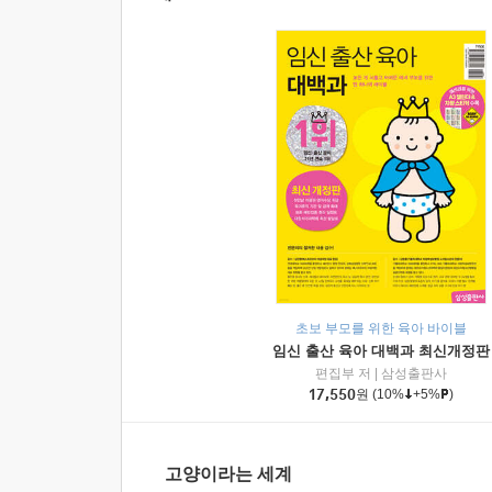
초보 부모를 위한 육아 바이블
임신 출산 육아 대백과 최신개정판
편집부 저
|
삼성출판사
17,550
원
(10%
+5%
)
고양이라는 세계