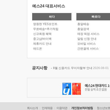
예스24 대표서비스
싸다
빠르다
영원한 YES포인트
총알배송
무료배송+추가적립
총알검색
신규회원 혜택
매장 픽업 서비스
중고샵/바이백
알림 신청 안내
제휴카드 안내
모바일 서비스
애드온
간편결제 서비스
공지사항
8월 신용카드 무이자할부 안내
2026-08-01
회사소개
인재채용
이용약관
개인정보처리방침
청소년보