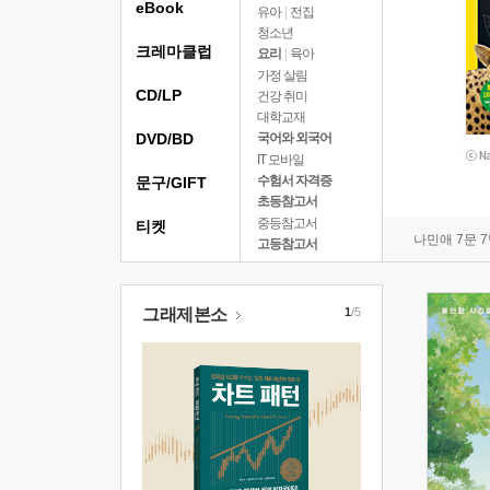
eBook
유아
|
전집
청소년
크레마클럽
요리
|
육아
가정 살림
CD/LP
건강 취미
대학교재
DVD/BD
국어와 외국어
IT 모바일
수험서 자격증
문구/GIFT
초등참고서
중등참고서
티켓
나민애 7문 
고등참고서
그래제본소
1
/5