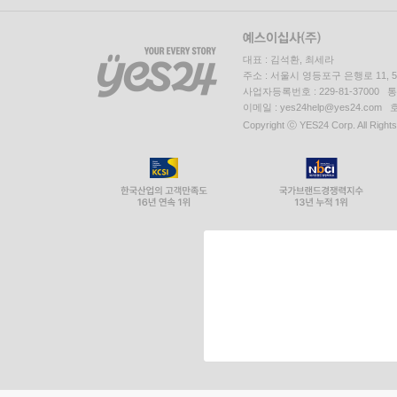
대표 : 김석환, 최세라
주소 : 서울시 영등포구 은행로 11,
사업자등록번호 : 229-81-37000 
이메일 : yes24help@yes24.c
Copyright ⓒ YES24 Corp. All Right