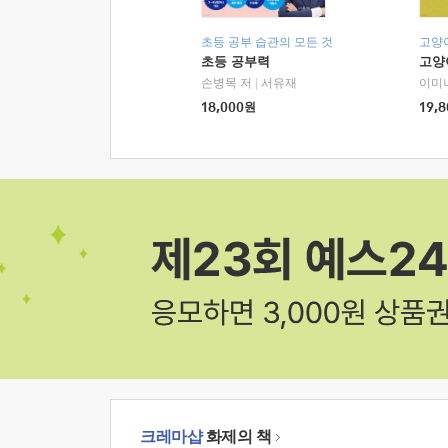
초등 공부 습관의 모든 것
고양
초등 공부력
고양
손병목 저
|
서유재
이미
18,000
원
19,8
크레마샵
화제의 책