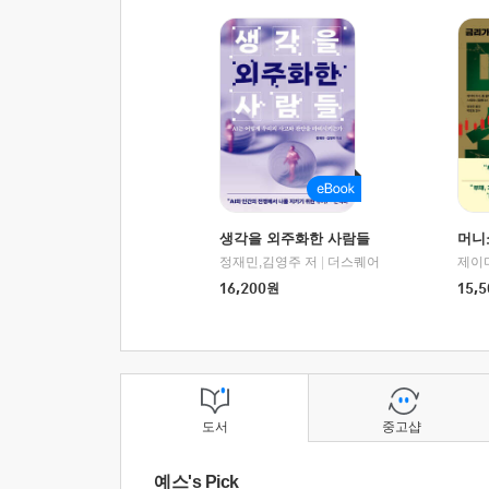
생각을 외주화한 사람들
머니
정재민,김영주 저
|
더스퀘어
16,200
원
15,5
도서
중고샵
예스's Pick