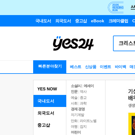
국내도서
외국도서
중고샵
eBook
크레마클럽
C
빠른분야찾기
베스트
신상품
이벤트
바이백
매
소설/시
|
에세이
YES NOW
인문
|
역사
예술
|
종교
국내도서
사회
|
과학
경제 경영
외국도서
자기계발
만화
|
라이트노벨
중고샵
여행
|
잡지
어린이