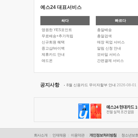
예스24 대표서비스
싸다
빠르다
영원한 YES포인트
총알배송
무료배송+추가적립
총알검색
신규회원 혜택
매장 픽업 서비스
중고샵/바이백
알림 신청 안내
제휴카드 안내
모바일 서비스
애드온
간편결제 서비스
공지사항
8월 신용카드 무이자할부 안내
2026-08-01
회사소개
인재채용
이용약관
개인정보처리방침
청소년보