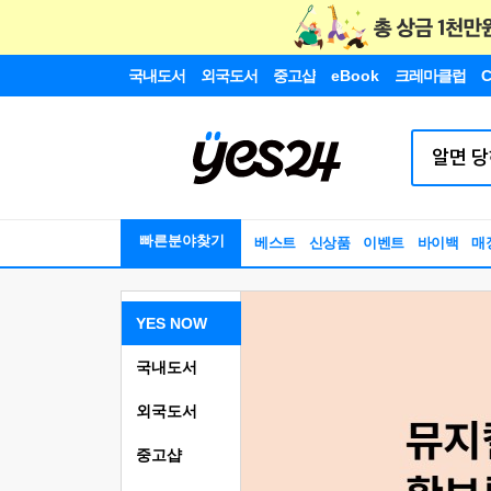
국내도서
외국도서
중고샵
eBook
크레마클럽
C
빠른분야찾기
베스트
신상품
이벤트
바이백
매
YES NOW
국내도서
외국도서
중고샵