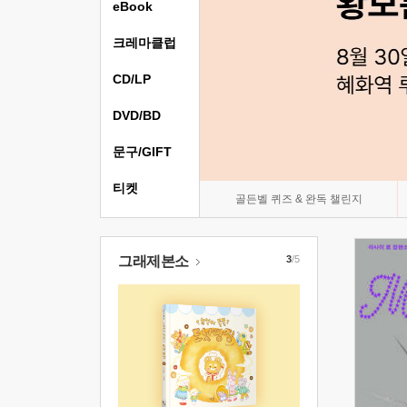
eBook
크레마클럽
CD/LP
DVD/BD
문구/GIFT
티켓
골든벨 퀴즈 & 완독 챌린지
그래제본소
3
/5