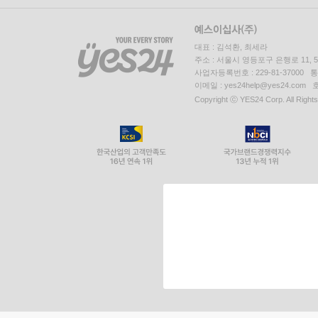
대표 : 김석환, 최세라
주소 : 서울시 영등포구 은행로 11,
사업자등록번호 : 229-81-37000 
이메일 : yes24help@yes24.c
Copyright ⓒ YES24 Corp. All Right