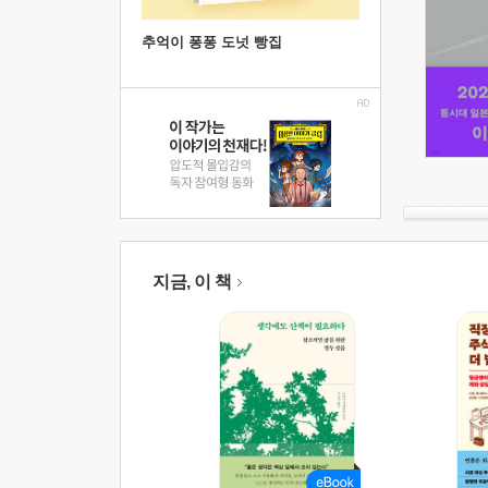
추억이 퐁퐁 도넛 빵집
지금, 이 책