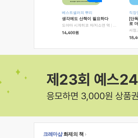
베스트셀러의 뿌리
직장
생각에도 산책이 필요하다
[단
로 
도야마 시게히코 저/지소연 역
|
알에이치코리아(
14,400
원
18,4
크레마샵
화제의 책