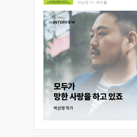
박상영 저
|
래빗홀