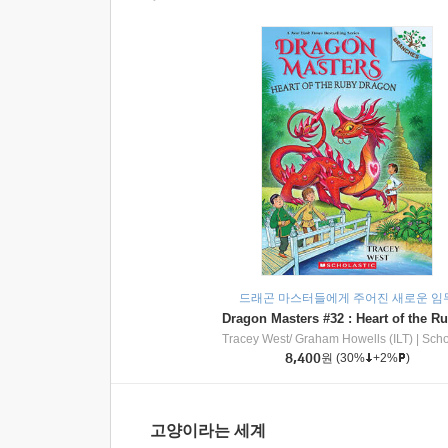
드래곤 마스터들에게 주어진 새로운 임
Tracey West/ Graham Howells (ILT)
|
Scholasti
8,400
원
(30%
+2%
)
고양이라는 세계