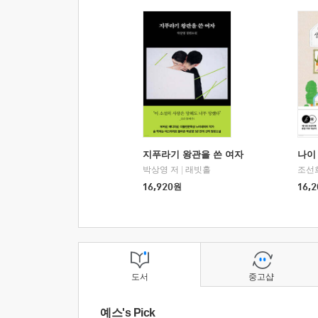
지푸라기 왕관을 쓴 여자
나이 
박상영 저
|
래빗홀
조선
16,920
원
16,2
도서
중고샵
예스's Pick