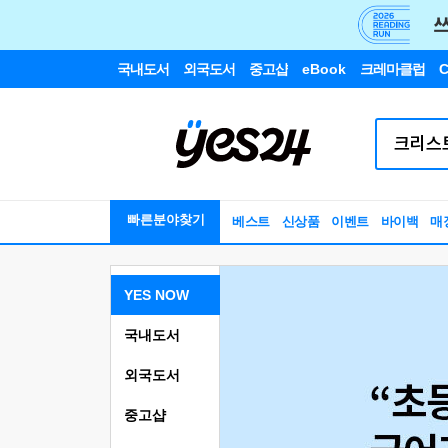
국내도서
외국도서
중고샵
eBook
크레마클럽
C
빠른분야찾기
베스트
신상품
이벤트
바이백
매
YES NOW
국내도서
외국도서
중고샵