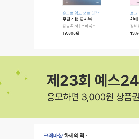
손으로 읽고 쓰는 명작
로그
무진기행 필사북
AI
김승옥 저
|
스타북스
김혜
19,800
원
13,5
크레마샵
화제의 책