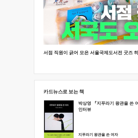
서점 직원이 긁어 모은 서울국제도서전 굿즈 하울
카드뉴스로 보는 책
박상영 『지푸라기 왕관을 쓴 
인터뷰
지푸라기 왕관을 쓴 여자