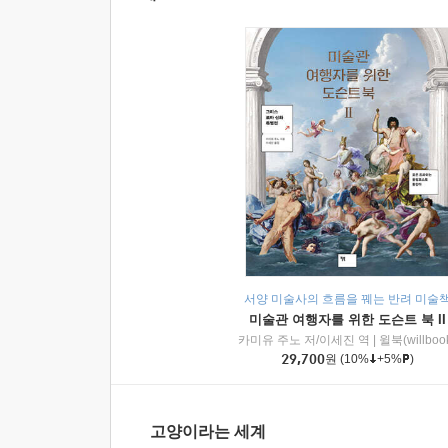
서양 미술사의 흐름을 꿰는 반려 미술
미술관 여행자를 위한 도슨트 북 II
카미유 주노 저/이세진 역
|
윌북(willboo
29,700
원
(10%
+5%
)
고양이라는 세계