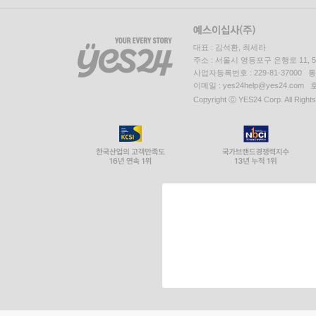
대표 : 김석환, 최세라
주소 : 서울시 영등포구 은행로 11,
사업자등록번호 : 229-81-37000 
이메일 : yes24help@yes24.c
Copyright ⓒ YES24 Corp. All Right