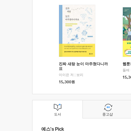
진짜 새랑 눈이 마주쳤다니까
웹툰
요
돌배
이이은 저
|
보리
15,3
15,300
원
도서
중고샵
예스's Pick