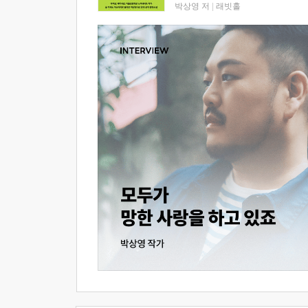
박상영 저
|
래빗홀