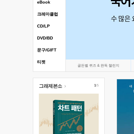
eBook
크레마클럽
CD/LP
DVD/BD
문구/GIFT
티켓
골든벨 퀴즈 & 완독 챌린지
그래제본소
1
/5