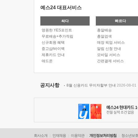
예스24 대표서비스
싸다
빠르다
영원한 YES포인트
총알배송
무료배송+추가적립
총알검색
신규회원 혜택
매장 픽업 서비스
중고샵/바이백
알림 신청 안내
제휴카드 안내
모바일 서비스
애드온
간편결제 서비스
공지사항
8월 신용카드 무이자할부 안내
2026-08-01
회사소개
인재채용
이용약관
개인정보처리방침
청소년보