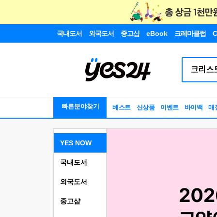
국내도서
외국도서
중고샵
eBook
크레마클럽
C
빠른분야찾기
베스트
신상품
이벤트
바이백
매
YES NOW
국내도서
외국도서
중고샵