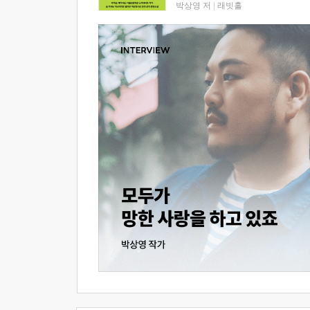
박상영 저
|
래빗홀