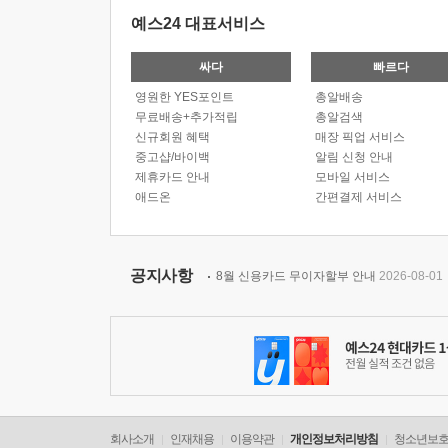
예스24 대표서비스
싸다
빠르다
영원한 YES포인트
총알배송
무료배송+추가적립
총알검색
신규회원 혜택
매장 픽업 서비스
중고샵/바이백
알림 신청 안내
제휴카드 안내
모바일 서비스
애드온
간편결제 서비스
공지사항
8월 신용카드 무이자할부 안내
2026-08-01
회사소개
인재채용
이용약관
개인정보처리방침
청소년보