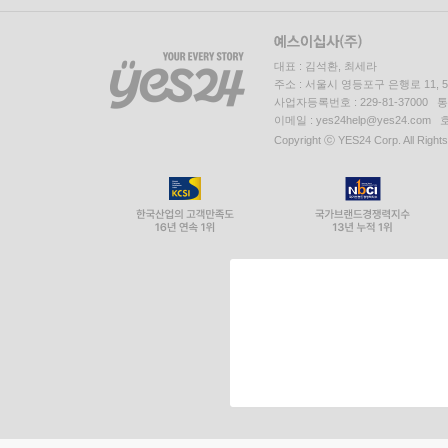
대표 : 김석환, 최세라
주소 : 서울시 영등포구 은행로 11,
사업자등록번호 : 229-81-37000 
이메일 : yes24help@yes24.c
Copyright ⓒ YES24 Corp. All Right