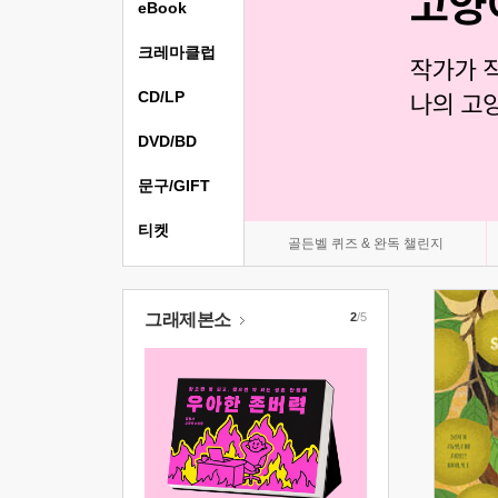
eBook
크레마클럽
CD/LP
DVD/BD
문구/GIFT
티켓
골든벨 퀴즈 & 완독 챌린지
그래제본소
2
/5