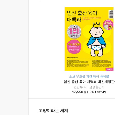
초보 부모를 위한 육아 바이블
임신 출산 육아 대백과 최신개정판
편집부 저
|
삼성출판사
17,550
원
(10%
+5%
)
고양이라는 세계