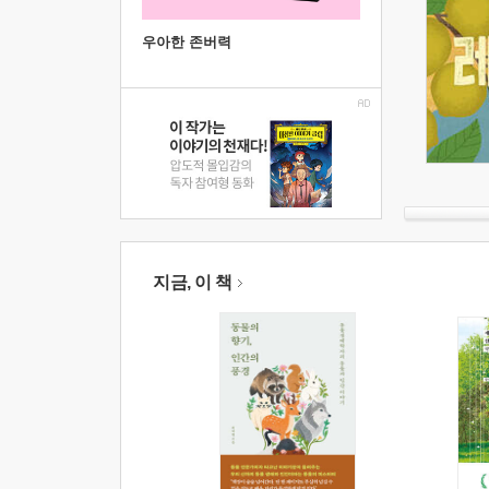
우아한 존버력
지금, 이 책