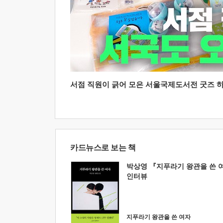
서점 직원이 긁어 모은 서울국제도서전 굿즈 하울
카드뉴스로 보는 책
박상영 『지푸라기 왕관을 쓴 
인터뷰
지푸라기 왕관을 쓴 여자