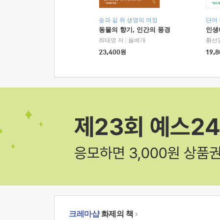
숲과 길 위 생명의 여정
단어
동물의 향기, 인간의 풍경
인생
최태영 저
|
돌베개
황선
23,400
원
19,8
크레마샵
화제의 책