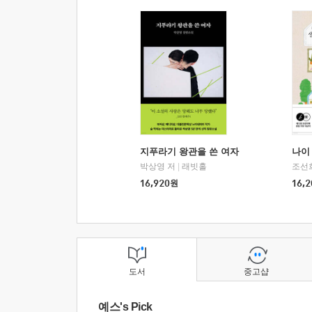
지푸라기 왕관을 쓴 여자
나이 
박상영 저
|
래빗홀
조선
16,920
원
16,2
도서
중고샵
예스's Pick