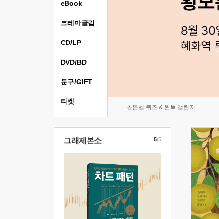
eBook
크레마클럽
CD/LP
DVD/BD
문구/GIFT
티켓
골든벨 퀴즈 & 완독 챌린지
그래제본소
5
/5