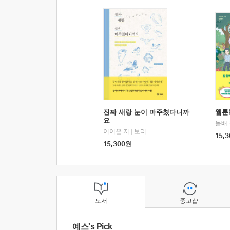
진짜 새랑 눈이 마주쳤다니까
웹툰
요
돌배
이이은 저
|
보리
15,3
15,300
원
도서
중고샵
예스's Pick