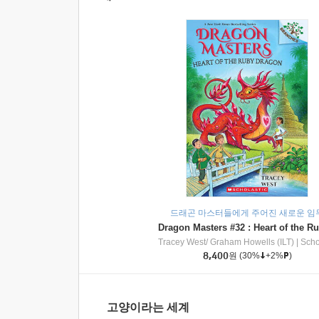
드래곤 마스터들에게 주어진 새로운 임
Tracey West/ Graham Howells (ILT)
|
Scholasti
8,400
원
(30%
+2%
)
고양이라는 세계