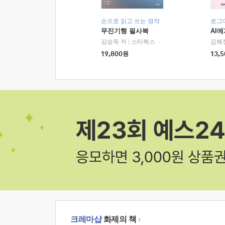
손으로 읽고 쓰는 명작
로그
무진기행 필사북
AI
김승옥 저
|
스타북스
김혜
19,800
원
13,5
크레마샵
화제의 책