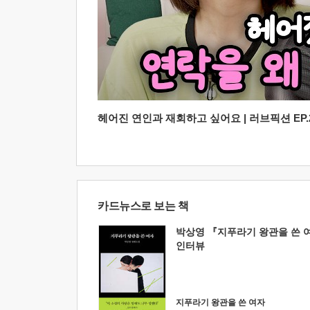
헤어진 연인과 재회하고 싶어요 | 러브픽션 EP.2
카드뉴스로 보는 책
박상영 『지푸라기 왕관을 쓴 
인터뷰
지푸라기 왕관을 쓴 여자