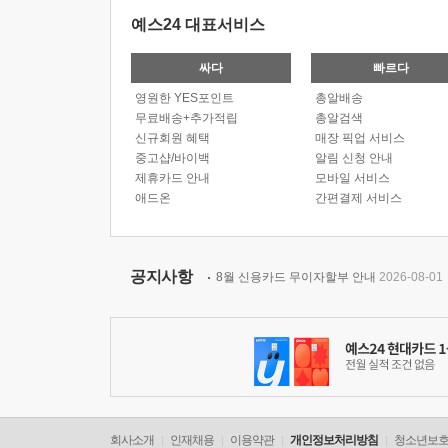
예스24 대표서비스
싸다
빠르다
영원한 YES포인트
총알배송
무료배송+추가적립
총알검색
신규회원 혜택
매장 픽업 서비스
중고샵/바이백
알림 신청 안내
제휴카드 안내
모바일 서비스
애드온
간편결제 서비스
공지사항
8월 신용카드 무이자할부 안내
2026-08-01
회사소개
인재채용
이용약관
개인정보처리방침
청소년보