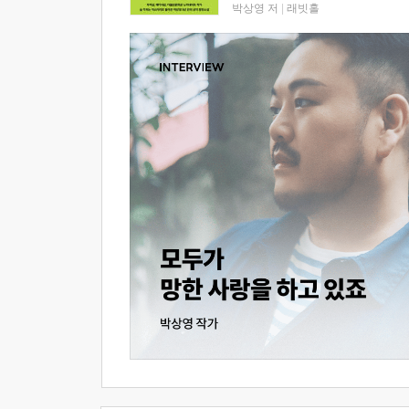
박상영 저
|
래빗홀