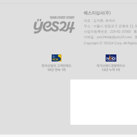
대표 : 김석환, 최세라
주소 : 서울시 영등포구 은행로 11,
사업자등록번호 : 229-81-37000 
이메일 : yes24help@yes24.c
Copyright ⓒ YES24 Corp. All Right