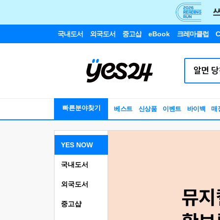
국내도서
외국도서
중고샵
eBook
크레마클럽
C
빠른분야찾기
베스트
신상품
이벤트
바이백
매
YES NOW
국내도서
외국도서
중고샵