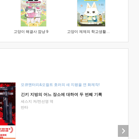
고양이 해결사 깜냥 9
고양이 제제의 학교생활 1 : 초등학생이 이렇게 힘들 줄이야
모큐멘터리&오컬트 호러의 새 지평을 연 화제작!
긴키 지방의 어느 장소에 대하여 두 번째 기록
세스지 저/전선영 역
반타