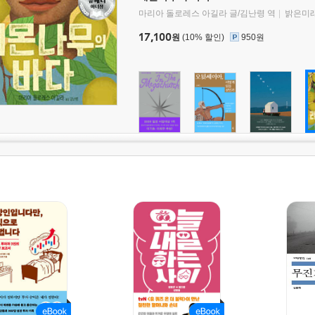
마리아 돌로레스 아길라 글/김난령 역
밝은미
17,100
원
(10% 할인)
950원