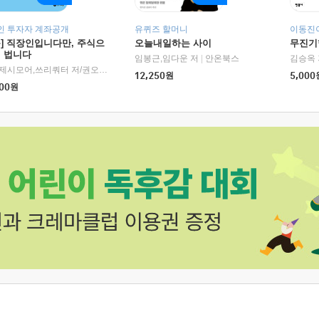
인 투자자 계좌공개
유퀴즈 할머니
이동진이
독] 직장인입니다만, 주식으
오늘내일하는 사이
무진기행
더 법니다
RHK)
임봉근,임다운 저
|
안온북스
김승옥 
서정,제시모어,쓰리쿼터 저/권오태,시그널리포트 편
|
경이로움
12,250
원
5,000
00
원