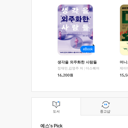
생각을 외주화한 사람들
머니
정재민,김영주 저
|
더스퀘어
16,200
원
15,5
도서
중고샵
예스's Pick