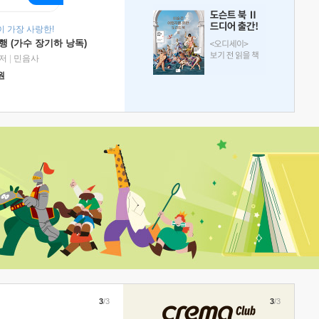
 가장 사랑한!
 (가수 장기하 낭독)
저
|
민음사
원
3
/3
3
/3