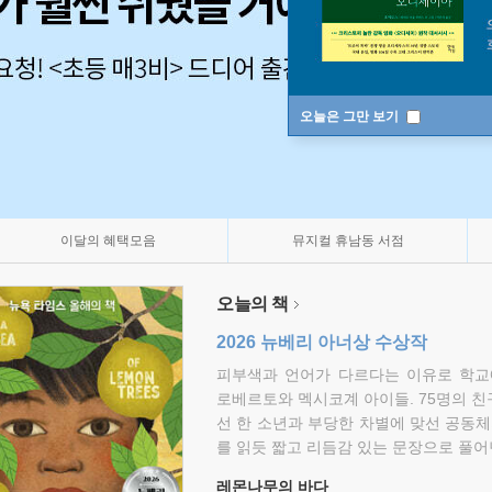
오늘은 그만 보기
이달의 혜택모음
뮤지컬 휴남동 서점
오늘의 책
2026 뉴베리 아너상 수상작
피부색과 언어가 다르다는 이유로 학교
로베르토와 멕시코계 아이들. 75명의 
선 한 소년과 부당한 차별에 맞선 공동체
를 읽듯 짧고 리듬감 있는 문장으로 풀어
레몬나무의 바다