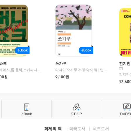
쇼크
쓰가루
진지인
피
제이미 러시,톰 올릭,스테파니 플랜더스 편저/임경은 역/박정호 감수
다자이 오사무 저/유숙자 역
|
교보문고
|
민음사
김지인(
00
원
9,100
원
17,60
eBook
CD/LP
DVD/
화제의 책
외국도서
세트도서