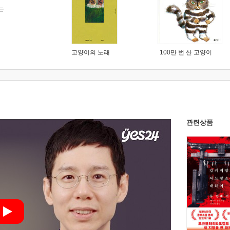
는
고양이의 노래
100만 번 산 고양이
관련상품