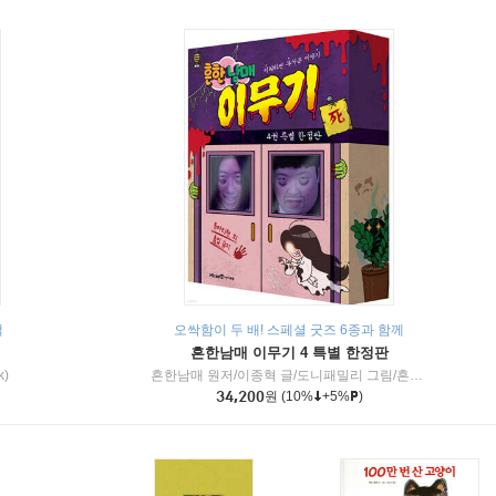
책
오싹함이 두 배! 스페셜 굿즈 6종과 함께
흔한남매 이무기 4 특별 한정판
k)
흔한남매 원저/이종혁 글/도니패밀리 그림/흔한컴퍼니 감수
34,200
원
(10%
+5%
)