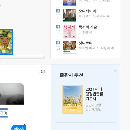
히가시노 게이고 저/김선영 역
래
오디세이아
호메로스 저/페테르 파울 루벤스 그림/박문재 역
독서의 기술
고명환 저
싯다르타
헤르만 헤세 저/박병덕 역
1
3
/3
출판사 추천