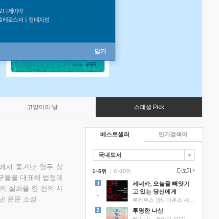
닫기
고양이의 날
스페셜 Pick
베스트셀러
인기검색어
국내도서
에서 쫓겨난 열두 살
1~5위
|
6~10위
친구들을 대표해 법정에
세네카, 오늘을 빼앗기
의 실화를 한 편의 시
고 있는 당신에게
낸 운문 소설.
루키우스 안나이우스 세네카 저/하와이 대저택 편역
투명한 나선