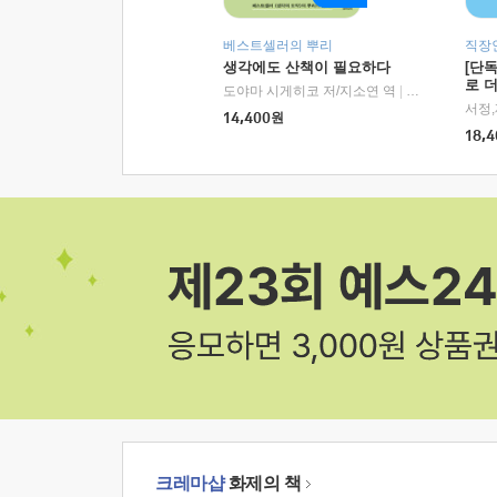
베스트셀러의 뿌리
직장
생각에도 산책이 필요하다
[단
로 
도야마 시게히코 저/지소연 역
|
알에이치코리아(
14,400
원
18,4
크레마샵
화제의 책