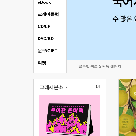
eBook
크레마클럽
CD/LP
DVD/BD
문구/GIFT
티켓
골든벨 퀴즈 & 완독 챌린지
그래제본소
3
/5