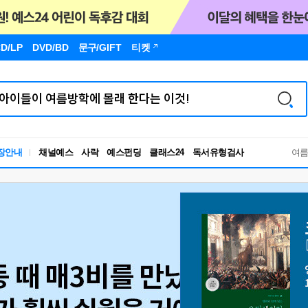
D/LP
DVD/BD
문구
/GIFT
티켓
독서유형검사
장안내
채널예스
사락
예스펀딩
클래스24
RBTI Lab
여
독서유형검사