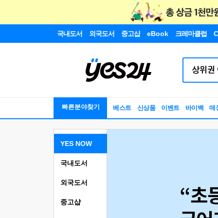
국내도서
외국도서
중고샵
eBook
크레마클럽
C
빠른분야찾기
베스트
신상품
이벤트
바이백
매
YES NOW
국내도서
외국도서
중고샵