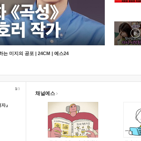
 미지의 공포 | 24CM | 예스24
1
/3
채널예스
여자』