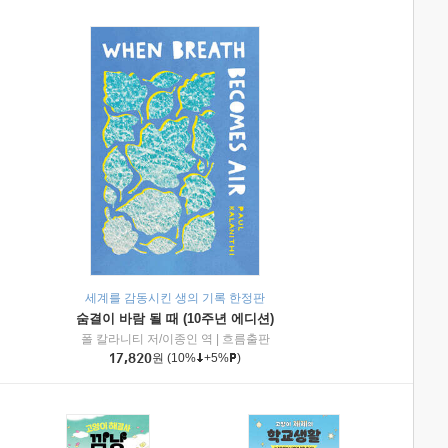
세계를 감동시킨 생의 기록 한정판
숨결이 바람 될 때 (10주년 에디션)
|
미래엔아이세움
폴 칼라니티 저/이종인 역
|
흐름출판
17,820
원
(10%
+5%
)