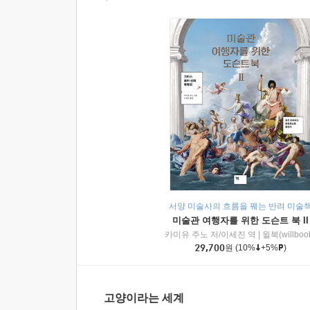
서양 미술사의 흐름을 꿰는 반려 미술
미술관 여행자를 위한 도슨트 북 II
카미유 주노 저/이세진 역
|
윌북(willboo
29,700
원
(10%
+5%
)
고양이라는 세계