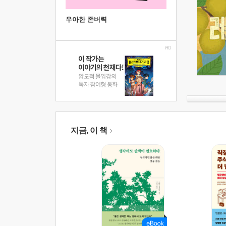
우아한 존버력
지금, 이 책