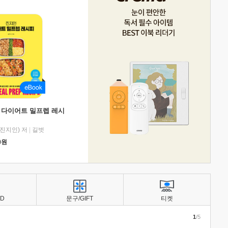
 다이어트 밀프렙 레시
진지인) 저
|
길벗
0
원
BD
문구/GIFT
티켓
1
/5