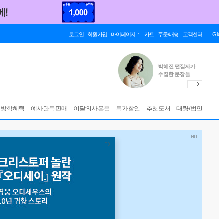
로그인
회원가입
마이페이지
카트
주문/배송
고객센터
Gl
름방학혜택
예사단독판매
이달의사은품
특가할인
추천도서
대량/법인