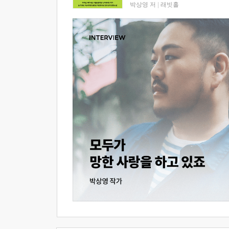
박상영 저
|
래빗홀