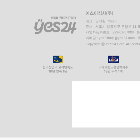
대표 : 김석환, 최세라
주소 : 서울시 영등포구 은행로 11,
사업자등록번호 : 229-81-37000 
이메일 : yes24help@yes24.c
Copyright ⓒ YES24 Corp. All Right