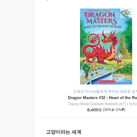
드래곤 마스터들에게 주어진 새로운 임
Tracey West/ Graham Howells (ILT)
|
Scholasti
8,400
원
(30%
+2%
)
고양이라는 세계