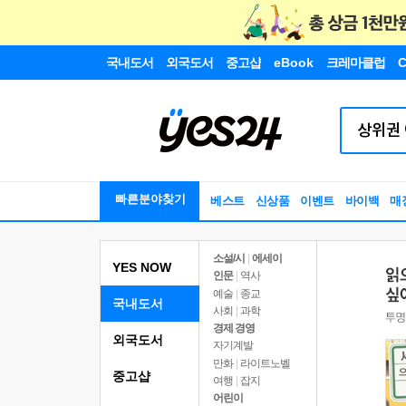
국내도서
외국도서
중고샵
eBook
크레마클럽
C
빠른분야찾기
베스트
신상품
이벤트
바이백
매
소설/시
|
에세이
YES NOW
인문
|
역사
예술
|
종교
국내도서
사회
|
과학
경제 경영
외국도서
자기계발
만화
|
라이트노벨
중고샵
여행
|
잡지
어린이