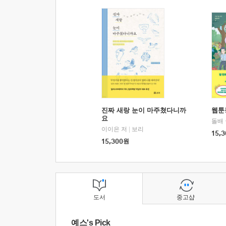
진짜 새랑 눈이 마주쳤다니까
웹툰
요
돌배
이이은 저
|
보리
15,3
15,300
원
도서
중고샵
예스's Pick