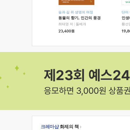
숲과 길 위 생명의 여정
단어
동물의 향기, 인간의 풍경
인생
최태영 저
|
돌베개
황선
23,400
원
19,8
크레마샵
화제의 책