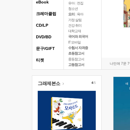
eBook
유아
|
전집
청소년
크레마클럽
요리
|
육아
가정 살림
CD/LP
건강 취미
대학교재
DVD/BD
국어와 외국어
IT 모바일
수험서 자격증
문구/GIFT
초등참고서
중등참고서
티켓
나민애 7문 
고등참고서
그래제본소
4
/5