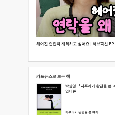
헤어진 연인과 재회하고 싶어요 | 러브픽션 EP.2
카드뉴스로 보는 책
박상영 『지푸라기 왕관을 쓴 
인터뷰
지푸라기 왕관을 쓴 여자