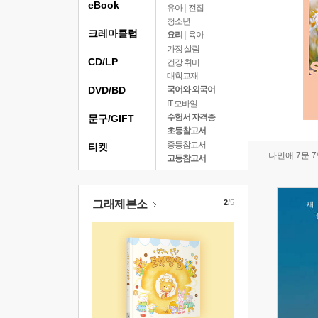
eBook
유아
|
전집
청소년
크레마클럽
요리
|
육아
가정 살림
CD/LP
건강 취미
대학교재
DVD/BD
국어와 외국어
IT 모바일
수험서 자격증
문구/GIFT
초등참고서
중등참고서
티켓
나민애 7문 
고등참고서
그래제본소
2
/5