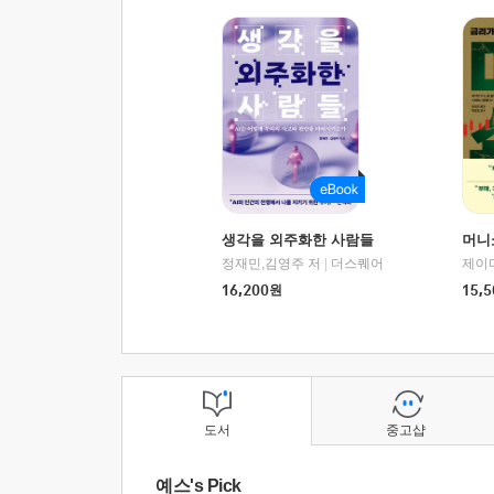
생각을 외주화한 사람들
머니
정재민,김영주 저
|
더스퀘어
16,200
원
15,5
도서
중고샵
예스's Pick