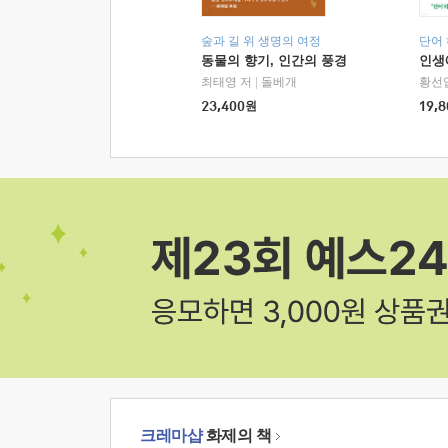
숲과 길 위 생명의 여정
단어
동물의 향기, 인간의 풍경
인생
최태영 저
|
돌베개
황선
23,400
원
19,8
크레마샵
화제의 책