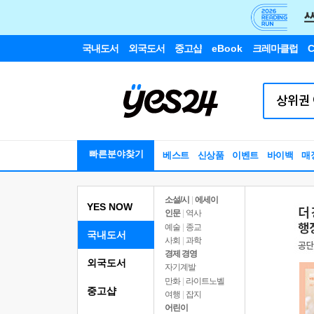
국내도서
외국도서
중고샵
eBook
크레마클럽
C
빠른분야찾기
베스트
신상품
이벤트
바이백
매
소설/시
|
에세이
YES NOW
인문
|
역사
예술
|
종교
국내도서
사회
|
과학
경제 경영
외국도서
자기계발
만화
|
라이트노벨
중고샵
여행
|
잡지
어린이