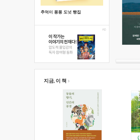
추억이 퐁퐁 도넛 빵집
지금, 이 책