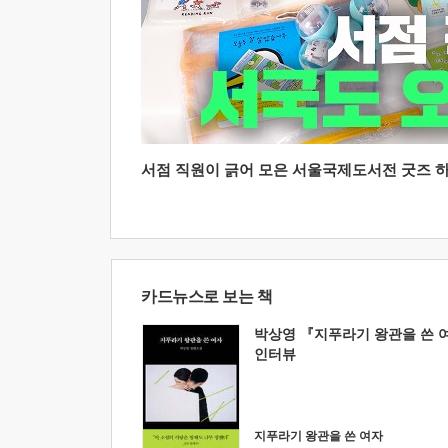
서점 직원이 긁어 모은 서울국제도서전 굿즈 하울
카드뉴스로 보는 책
박상영 『지푸라기 왕관을 쓴 
인터뷰
지푸라기 왕관을 쓴 여자