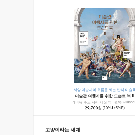
서양 미술사의 흐름을 꿰는 반려 미술
미술관 여행자를 위한 도슨트 북 II
카미유 주노 저/이세진 역
|
윌북(willboo
29,700
원
(10%
+5%
)
고양이라는 세계