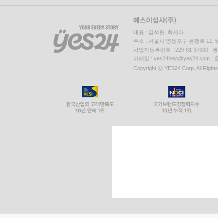
대표 : 김석환, 최세라
주소 : 서울시 영등포구 은행로 11,
사업자등록번호 : 229-81-37000 
이메일 : yes24help@yes24.c
Copyright ⓒ YES24 Corp. All Right