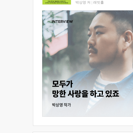
박상영 저
|
래빗홀