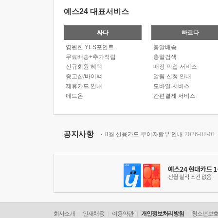
예스24 대표서비스
싸다
빠르다
영원한 YES포인트
총알배송
무료배송+추가적립
총알검색
신규회원 혜택
매장 픽업 서비스
중고샵/바이백
알림 신청 안내
제휴카드 안내
모바일 서비스
애드온
간편결제 서비스
공지사항
8월 신용카드 무이자할부 안내
2026-08-01
회사소개
인재채용
이용약관
개인정보처리방침
청소년보