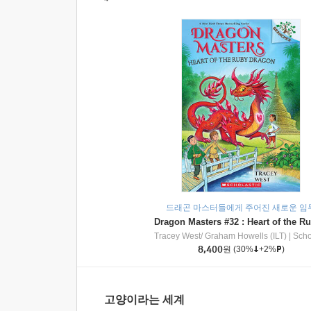
드래곤 마스터들에게 주어진 새로운 임
Tracey West/ Graham Howells (ILT)
|
Scholasti
8,400
원
(30%
+2%
)
고양이라는 세계