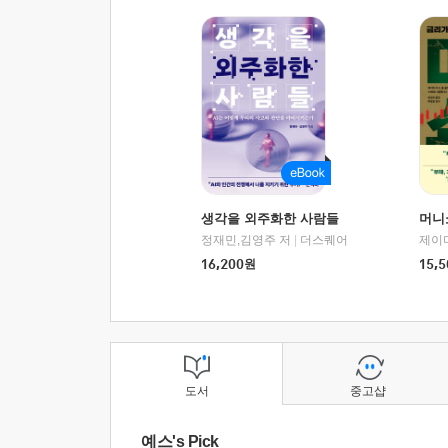
생각을 외주화한 사람들
머니
정재민,김영주 저
|
더스퀘어
16,200
원
15,5
도서
중고샵
예스's Pick