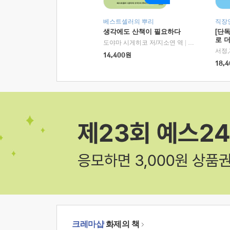
베스트셀러의 뿌리
직장
생각에도 산책이 필요하다
[단
로 
도야마 시게히코 저/지소연 역
|
알에이치코리아(
14,400
원
18,4
크레마샵
화제의 책