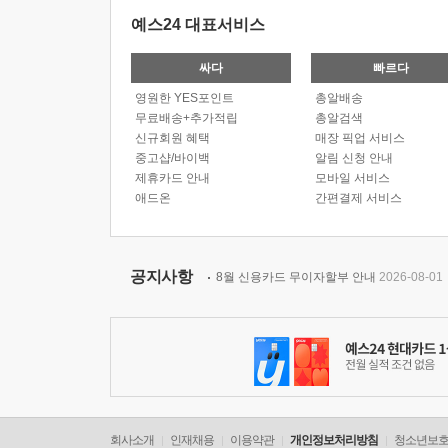
예스24 대표서비스
싸다
빠르다
영원한 YES포인트
총알배송
무료배송+추가적립
총알검색
신규회원 혜택
매장 픽업 서비스
중고샵/바이백
알림 신청 안내
제휴카드 안내
모바일 서비스
애드온
간편결제 서비스
공지사항
8월 신용카드 무이자할부 안내
2026-08-01
회사소개
인재채용
이용약관
개인정보처리방침
청소년보