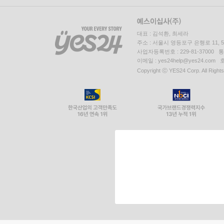
대표 : 김석환, 최세라
주소 : 서울시 영등포구 은행로 11,
사업자등록번호 : 229-81-37000 
이메일 : yes24help@yes24.c
Copyright ⓒ YES24 Corp. All Right