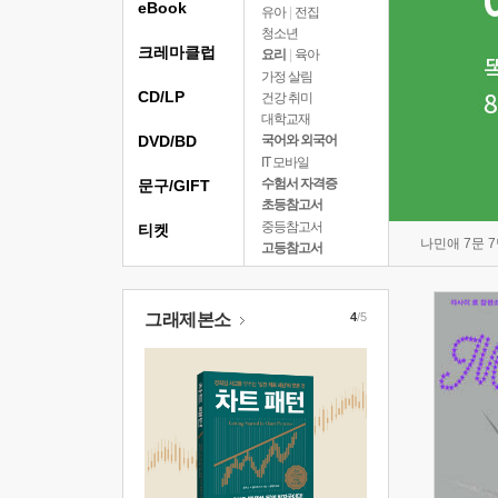
eBook
유아
|
전집
청소년
크레마클럽
요리
|
육아
가정 살림
CD/LP
건강 취미
대학교재
DVD/BD
국어와 외국어
IT 모바일
수험서 자격증
문구/GIFT
초등참고서
중등참고서
티켓
나민애 7문 
고등참고서
그래제본소
4
/5