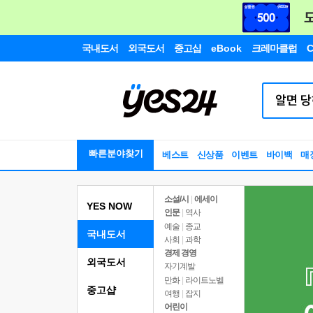
국내도서
외국도서
중고샵
eBook
크레마클럽
C
빠른분야찾기
베스트
신상품
이벤트
바이백
매
소설/시
|
에세이
YES NOW
인문
|
역사
예술
|
종교
국내도서
사회
|
과학
경제 경영
외국도서
자기계발
만화
|
라이트노벨
중고샵
여행
|
잡지
어린이