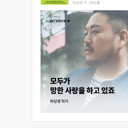
박상영 저
|
래빗홀