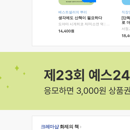
베스트셀러의 뿌리
직장
생각에도 산책이 필요하다
[단
로 
도야마 시게히코 저/지소연 역
|
알에이치코리아(
14,400
원
18,4
크레마샵
화제의 책