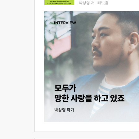
박상영 저
|
래빗홀