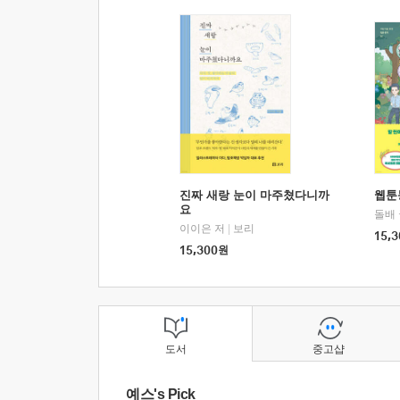
진짜 새랑 눈이 마주쳤다니까
웹툰
요
돌배
이이은 저
|
보리
15,3
15,300
원
도서
중고샵
예스's Pick