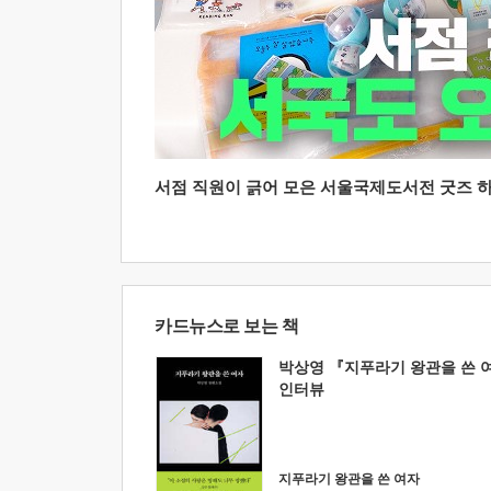
서점 직원이 긁어 모은 서울국제도서전 굿즈 하울
카드뉴스로 보는 책
박상영 『지푸라기 왕관을 쓴 
인터뷰
지푸라기 왕관을 쓴 여자