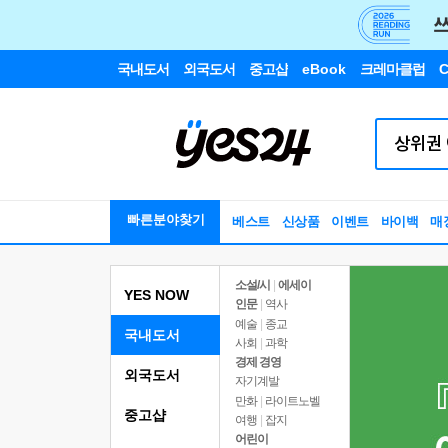
국내도서
외국도서
중고샵
eBook
크레마클럽
C
빠른분야찾기
베스트
신상품
이벤트
바이백
매
소설/시
|
에세이
YES NOW
인문
|
역사
예술
|
종교
국내도서
사회
|
과학
경제 경영
외국도서
자기계발
만화
|
라이트노벨
중고샵
여행
|
잡지
어린이