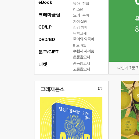
eBook
유아
|
전집
청소년
크레마클럽
요리
|
육아
가정 살림
CD/LP
건강 취미
대학교재
DVD/BD
국어와 외국어
IT 모바일
수험서 자격증
문구/GIFT
초등참고서
중등참고서
티켓
나민애 7문 
고등참고서
그래제본소
2
/5