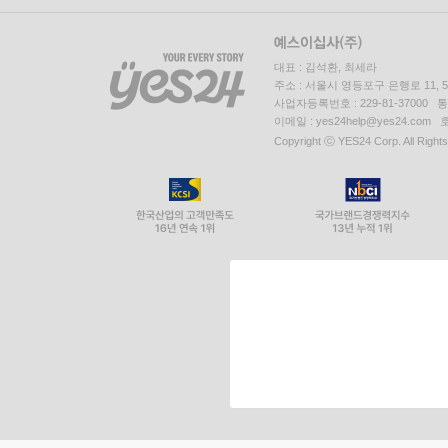
대표 : 김석환, 최세라
주소 : 서울시 영등포구 은행로 11,
사업자등록번호 : 229-81-37000 
이메일 : yes24help@yes24.c
Copyright ⓒ YES24 Corp. All Right