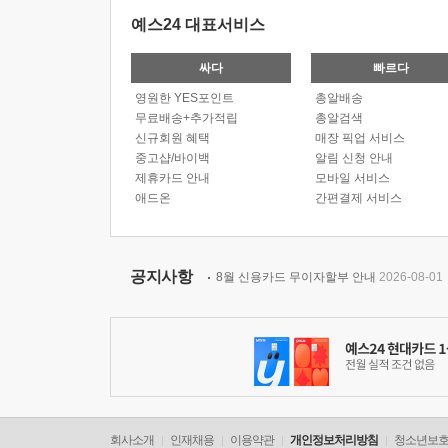
예스24 대표서비스
싸다
빠르다
영원한 YES포인트
총알배송
무료배송+추가적립
총알검색
신규회원 혜택
매장 픽업 서비스
중고샵/바이백
알림 신청 안내
제휴카드 안내
모바일 서비스
애드온
간편결제 서비스
공지사항
8월 신용카드 무이자할부 안내
2026-08-01
회사소개
인재채용
이용약관
개인정보처리방침
청소년보