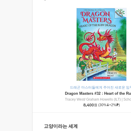
드래곤 마스터들에게 주어진 새로운 임
Tracey West/ Graham Howells (ILT)
|
Scholasti
8,400
원
(30%
+2%
)
고양이라는 세계